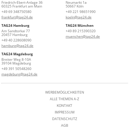
Friedrich-Ebert-Anlage 36
Neumarkt 1a
60325 Frankfurt am Main
50667 Köln
+49 69 348750580
+49 221 98651990
frankfurt@tag24.de
koeln@tag24.de
TAG24 Hamburg
TAG24 München
Am Sandtorkai 77
+49 89 215390320
20457 Hamburg
muenchen@tag24.de
+49 40 228608090
hamburg@tag24.de
TAG24 Magdeburg
Breiter Weg 8-10A
39104 Magdeburg
+49 391 50548260
magdeburg@tag24.de
WERBEMÖGLICHKEITEN
ALLE THEMEN A-Z
KONTAKT
IMPRESSUM
DATENSCHUTZ
AGB