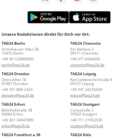
Unsere Redaktionen direkt für Dich vor Ort:
TAG24 Berlin
TAG24 Chemnitz
Schönhauser Allee 36
Am Rathaus 2
10435 Berlin
09111 Chemnitz
+49 30 120880900
+49 371 6906600
berlin@tag24.de
chemnitz@tag24.de
TAG24 Dresden
TAG24 Leipzig
Ostra-Allee 18
Karl-Liebknecht-Straße 8
01067 Dresden
04107 Leipzig
+49 351 888-2424
+49 341 24250430
dresden@tag24.de
leipzig@tag24.de
TAG24 Erfurt
TAG24 Stuttgart
Bahnhofstraße 38
Curiestraße 2
99084 Erfurt
70563 Stuttgart
+49 361 34947880
+49 711 21952530
erfurt@tag24.de
stuttgart@tag24.de
TAG24 Frankfurt a. M.
TAG24 Köln