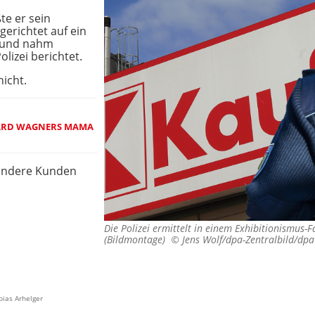
e er sein
lgerichtet auf ein
u und nahm
olizei berichtet.
nicht.
HARD WAGNERS MAMA
 andere Kunden
Die Polizei ermittelt in einem Exhibitionismus-
(Bildmontage) ©
Jens Wolf/dpa-Zentralbild/dp
bias Arhelger