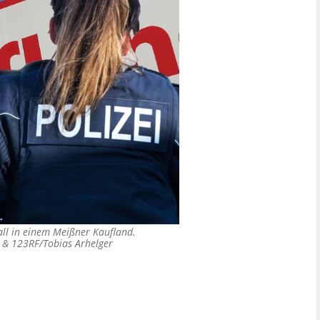
Fall in einem Meißner Kaufland.
a & 123RF/Tobias Arhelger