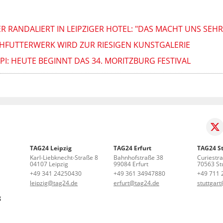
 RANDALIERT IN LEIPZIGER HOTEL: "DAS MACHT UNS SEHR
SCHFUTTERWERK WIRD ZUR RIESIGEN KUNSTGALERIE
PPI: HEUTE BEGINNT DAS 34. MORITZBURG FESTIVAL
TAG24 Leipzig
TAG24 Erfurt
TAG24 St
Karl-Liebknecht-Straße 8
Bahnhofstraße 38
Curiestr
04107 Leipzig
99084 Erfurt
70563 Stu
+49 341 24250430
+49 361 34947880
+49 711 
leipzig@tag24.de
erfurt@tag24.de
stuttgar
g