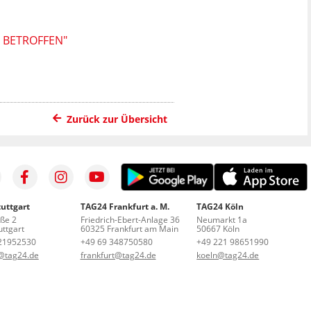
 BETROFFEN"
Zurück zur Übersicht
uttgart
TAG24 Frankfurt a. M.
TAG24 Köln
aße 2
Friedrich-Ebert-Anlage 36
Neumarkt 1a
ttgart
60325 Frankfurt am Main
50667 Köln
21952530
+49 69 348750580
+49 221 98651990
t@tag24.de
frankfurt@tag24.de
koeln@tag24.de