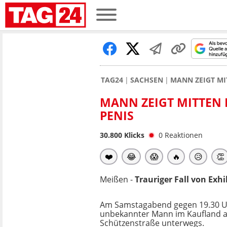
TAG24
SACHSEN
MANN ZEIGT MI
MANN ZEIGT MITTEN 
PENIS
30.800
Klicks
0
Reaktionen
❤️
😂
😱
🔥
😥
👏
Meißen -
Trauriger Fall von Exh
Am Samstagabend gegen 19.30 Uh
unbekannter Mann im Kaufland a
Schützenstraße unterwegs.