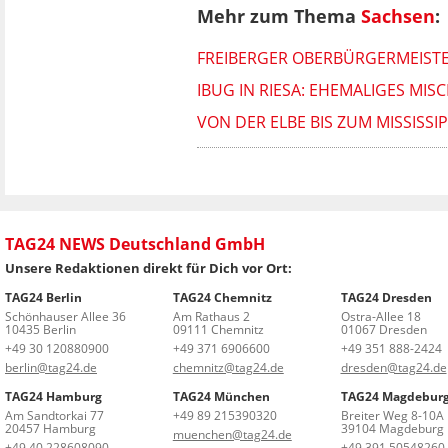
Mehr zum Thema
Sachsen
:
FREIBERGER OBERBÜRGERMEISTER
IBUG IN RIESA: EHEMALIGES MI
VON DER ELBE BIS ZUM MISSISSI
TAG24 NEWS Deutschland GmbH
Unsere Redaktionen direkt für Dich vor Ort:
TAG24 Berlin
TAG24 Chemnitz
TAG24 Dresden
Schönhauser Allee 36
Am Rathaus 2
Ostra-Allee 18
10435 Berlin
09111 Chemnitz
01067 Dresden
+49 30 120880900
+49 371 6906600
+49 351 888-2424
berlin@tag24.de
chemnitz@tag24.de
dresden@tag24.de
TAG24 Hamburg
TAG24 München
TAG24 Magdebur
Am Sandtorkai 77
+49 89 215390320
Breiter Weg 8-10A
20457 Hamburg
39104 Magdeburg
muenchen@tag24.de
+49 40 228608090
+49 391 50548260