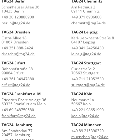
TAG24 Berlin
TAG24 Chemnitz
Schönhauser Allee 36
Am Rathaus 2
10435 Berlin
09111 Chemnitz
+49 30 120880900
+49 371 6906600
berlin@tag24.de
chemnitz@tag24.de
TAG24 Dresden
TAG24 Leipzig
Ostra-Allee 18
Karl-Liebknecht-Straße 8
01067 Dresden
04107 Leipzig
+49 351 888-2424
+49 341 24250430
dresden@tag24.de
leipzig@tag24.de
TAG24 Erfurt
TAG24 Stuttgart
Bahnhofstraße 38
Curiestraße 2
99084 Erfurt
70563 Stuttgart
+49 361 34947880
+49 711 21952530
erfurt@tag24.de
stuttgart@tag24.de
TAG24 Frankfurt a. M.
TAG24 Köln
Friedrich-Ebert-Anlage 36
Neumarkt 1a
60325 Frankfurt am Main
50667 Köln
+49 69 348750580
+49 221 98651990
frankfurt@tag24.de
koeln@tag24.de
TAG24 Hamburg
TAG24 München
Am Sandtorkai 77
+49 89 215390320
20457 Hamburg
muenchen@tag24.de