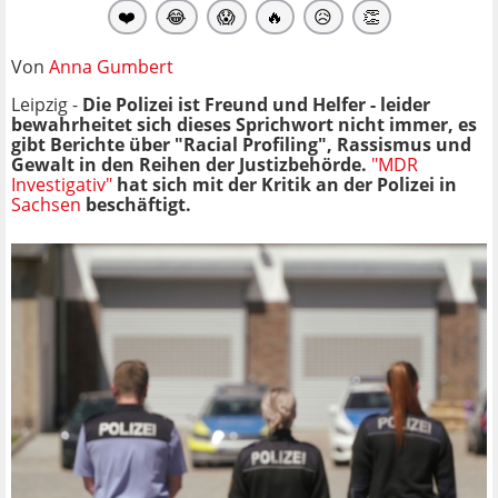
❤️
😂
😱
🔥
😥
👏
Von
Anna Gumbert
Leipzig -
Die Polizei ist Freund und Helfer - leider
bewahrheitet sich dieses Sprichwort nicht immer, es
gibt Berichte über "Racial Profiling", Rassismus und
Gewalt in den Reihen der Justizbehörde.
"MDR
Investigativ"
hat sich mit der Kritik an der Polizei in
Sachsen
beschäftigt.