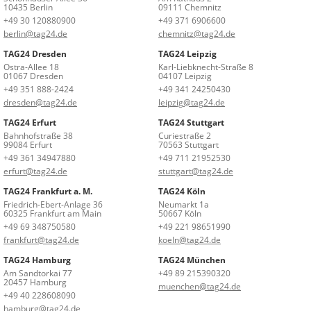
10435 Berlin
09111 Chemnitz
+49 30 120880900
+49 371 6906600
berlin@tag24.de
chemnitz@tag24.de
TAG24 Dresden
TAG24 Leipzig
Ostra-Allee 18
Karl-Liebknecht-Straße 8
01067 Dresden
04107 Leipzig
+49 351 888-2424
+49 341 24250430
dresden@tag24.de
leipzig@tag24.de
TAG24 Erfurt
TAG24 Stuttgart
Bahnhofstraße 38
Curiestraße 2
99084 Erfurt
70563 Stuttgart
+49 361 34947880
+49 711 21952530
erfurt@tag24.de
stuttgart@tag24.de
TAG24 Frankfurt a. M.
TAG24 Köln
Friedrich-Ebert-Anlage 36
Neumarkt 1a
60325 Frankfurt am Main
50667 Köln
+49 69 348750580
+49 221 98651990
frankfurt@tag24.de
koeln@tag24.de
TAG24 Hamburg
TAG24 München
Am Sandtorkai 77
+49 89 215390320
20457 Hamburg
muenchen@tag24.de
+49 40 228608090
hamburg@tag24.de