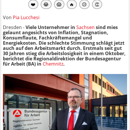
❤️
😂
😱
🔥
😥
👏
Von
Pia Lucchesi
Dresden -
Viele Unternehmer in
Sachsen
sind mies
gelaunt angesichts von Inflation, Stagnation,
Konsumflaute, Fachkräftemangel und
Energiekosten. Die schlechte Stimmung schlägt jetzt
auch auf den Arbeitsmarkt durch. Erstmals seit gut
30 Jahren stieg die Arbeitslosigkeit in einem Oktober,
berichtet die Regionaldirektion der Bundesagentur
für Arbeit (BA) in
Chemnitz
.