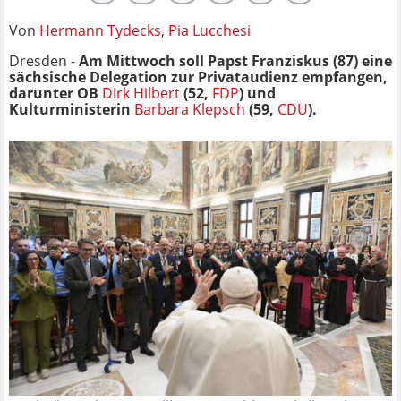
Von
Hermann Tydecks
,
Pia Lucchesi
Dresden -
Am Mittwoch soll Papst Franziskus (87) eine
sächsische Delegation zur Privataudienz empfangen,
darunter OB
Dirk Hilbert
(52,
FDP
) und
Kulturministerin
Barbara Klepsch
(59,
CDU
).