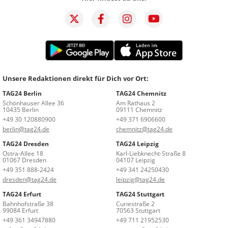
Unsere Redaktionen direkt für Dich vor Ort:
TAG24 Berlin
TAG24 Chemnitz
Schönhauser Allee 36
Am Rathaus 2
10435 Berlin
09111 Chemnitz
+49 30 120880900
+49 371 6906600
berlin@tag24.de
chemnitz@tag24.de
TAG24 Dresden
TAG24 Leipzig
Ostra-Allee 18
Karl-Liebknecht-Straße 8
01067 Dresden
04107 Leipzig
+49 351 888-2424
+49 341 24250430
dresden@tag24.de
leipzig@tag24.de
TAG24 Erfurt
TAG24 Stuttgart
Bahnhofstraße 38
Curiestraße 2
99084 Erfurt
70563 Stuttgart
+49 361 34947880
+49 711 21952530