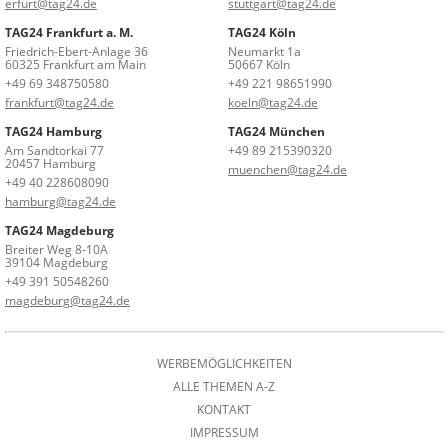
erfurt@tag24.de
stuttgart@tag24.de
TAG24 Frankfurt a. M.
TAG24 Köln
Friedrich-Ebert-Anlage 36
Neumarkt 1a
60325 Frankfurt am Main
50667 Köln
+49 69 348750580
+49 221 98651990
frankfurt@tag24.de
koeln@tag24.de
TAG24 Hamburg
TAG24 München
Am Sandtorkai 77
+49 89 215390320
20457 Hamburg
muenchen@tag24.de
+49 40 228608090
hamburg@tag24.de
TAG24 Magdeburg
Breiter Weg 8-10A
39104 Magdeburg
+49 391 50548260
magdeburg@tag24.de
WERBEMÖGLICHKEITEN
ALLE THEMEN A-Z
KONTAKT
IMPRESSUM