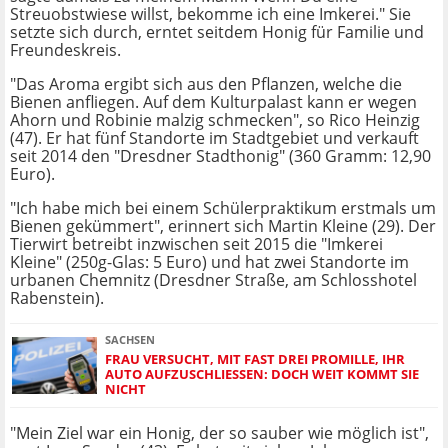
Streuobstwiese willst, bekomme ich eine Imkerei." Sie
setzte sich durch, erntet seitdem Honig für Familie und
Freundeskreis.
"Das Aroma ergibt sich aus den Pflanzen, welche die
Bienen anfliegen. Auf dem Kulturpalast kann er wegen
Ahorn und Robinie malzig schmecken", so Rico Heinzig
(47). Er hat fünf Standorte im Stadtgebiet und verkauft
seit 2014 den "Dresdner Stadthonig" (360 Gramm: 12,90
Euro).
"Ich habe mich bei einem Schülerpraktikum erstmals um
Bienen gekümmert", erinnert sich Martin Kleine (29). Der
Tierwirt betreibt inzwischen seit 2015 die "Imkerei
Kleine" (250g-Glas: 5 Euro) und hat zwei Standorte im
urbanen Chemnitz (Dresdner Straße, am Schlosshotel
Rabenstein).
SACHSEN
FRAU VERSUCHT, MIT FAST DREI PROMILLE, IHR
AUTO AUFZUSCHLIESSEN: DOCH WEIT KOMMT SIE N
ICHT
"Mein Ziel war ein Honig, der so sauber wie möglich ist",