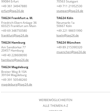
99084 Erfurt
70563 Stuttgart
+49 361 34947880
+49 711 21952530
erfurt@tag24.de
stuttgart@tag24.de
TAG24 Frankfurt a. M.
TAG24 Köln
Friedrich-Ebert-Anlage 36
Neumarkt 1a
60325 Frankfurt am Main
50667 Köln
+49 69 348750580
+49 221 98651990
frankfurt@tag24.de
koeln@tag24.de
TAG24 Hamburg
TAG24 München
Am Sandtorkai 77
+49 89 215390320
20457 Hamburg
muenchen@tag24.de
+49 40 228608090
hamburg@tag24.de
TAG24 Magdeburg
Breiter Weg 8-10A
39104 Magdeburg
+49 391 50548260
magdeburg@tag24.de
WERBEMÖGLICHKEITEN
ALLE THEMEN A-Z