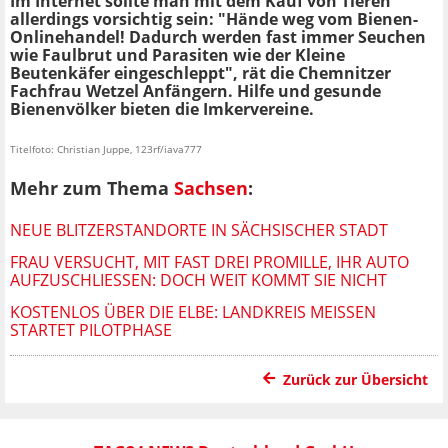
Im Internet sollte man mit dem Kauf von Tieren
allerdings vorsichtig sein: "Hände weg vom Bienen-
Onlinehandel! Dadurch werden fast immer Seuchen
wie Faulbrut und Parasiten wie der Kleine
Beutenkäfer eingeschleppt", rät die Chemnitzer
Fachfrau Wetzel Anfängern. Hilfe und gesunde
Bienenvölker bieten die Imkervereine.
Titelfoto: Christian Juppe, 123rf/iava777
Mehr zum Thema
Sachsen
:
NEUE BLITZERSTANDORTE IN SÄCHSISCHER STADT
FRAU VERSUCHT, MIT FAST DREI PROMILLE, IHR AUTO
AUFZUSCHLIESSEN: DOCH WEIT KOMMT SIE NICHT
KOSTENLOS ÜBER DIE ELBE: LANDKREIS MEISSEN S
TARTET PILOTPHASE
Zurück zur Übersicht