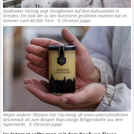
Stadtimker Heinzig zeigt Honigbienen auf dem Kulturpalast in
Dresden. Ein Volk der zu den Nutztieren gezählten Insekten hat im
Sommer rund 40.000 Tiere. ©
Christian Juppe
Wegen anderer Pflanzen hat City-Honig oft einen unterschiedlichen
Geschmack als zum Beispiel Raps-lastige Billigprodukte aus dem
Supermarkt. ©
Christian Juppe