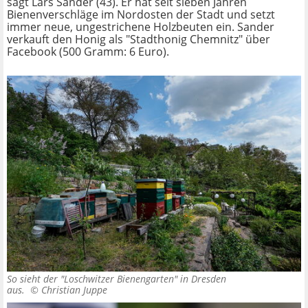
sagt Lars Sander (43). Er hat seit sieben Jahren
Bienenverschläge im Nordosten der Stadt und setzt
immer neue, ungestrichene Holzbeuten ein. Sander
verkauft den Honig als "Stadthonig Chemnitz" über
Facebook (500 Gramm: 6 Euro).
So sieht der "Loschwitzer Bienengarten" in Dresden
aus. ©
Christian Juppe