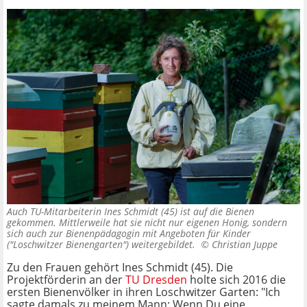
Auch TU-Mitarbeiterin Ines Schmidt (45) ist auf die Bienen
gekommen. Mittlerweile hat sie nicht nur eigenen Honig, sondern
sich auch zur Bienenpädagogin mit Angeboten für Kinder
("Loschwitzer Bienengarten") weitergebildet. ©
Christian Juppe
Zu den Frauen gehört Ines Schmidt (45). Die
Projektförderin an der
TU Dresden
holte sich 2016 die
ersten Bienenvölker in ihren Loschwitzer Garten: "Ich
sagte damals zu meinem Mann: Wenn Du eine