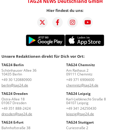
TAG24 NEWS Deutschland GmbH
Hier findest du uns:
Unsere Redaktionen direkt für Dich vor Ort:
TAG24 Berlin
TAG24 Chemnitz
Schönhauser Allee 36
Am Rathaus 2
10435 Berlin
09111 Chemnitz
+49 30 120880900
+49 371 6906600
berlin@tag24.de
chemnitz@tag24.de
TAG24 Dresden
TAG24 Leipzig
Ostra-Allee 18
Karl-Liebknecht-Straße 8
01067 Dresden
04107 Leipzig
+49 351 888-2424
+49 341 24250430
dresden@tag24.de
leipzig@tag24.de
TAG24 Erfurt
TAG24 Stuttgart
Bahnhofstraße 38
Curiestraße 2