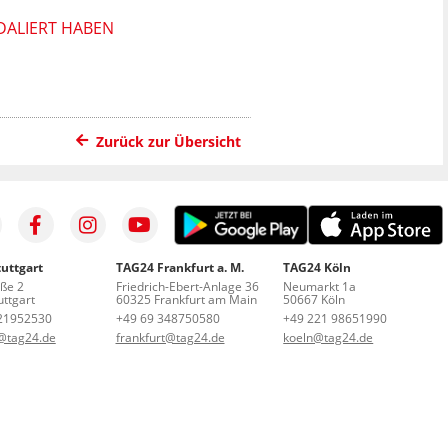
DALIERT HABEN
Zurück zur Übersicht
uttgart
TAG24 Frankfurt a. M.
TAG24 Köln
aße 2
Friedrich-Ebert-Anlage 36
Neumarkt 1a
ttgart
60325 Frankfurt am Main
50667 Köln
21952530
+49 69 348750580
+49 221 98651990
t@tag24.de
frankfurt@tag24.de
koeln@tag24.de