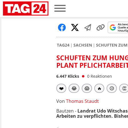
TAG24
SACHSEN
SCHUFTEN ZUM 
SCHUFTEN ZUM HUNG
PLANT PFLICHTARBEI
6.447
Klicks
0
Reaktionen
❤️
😂
😱
🔥
😥
👏
Von
Thomas Staudt
Bautzen -
Landrat Udo Witschas
Arbeiten zu verpflichten. Bisher