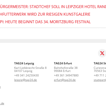
RGERMEISTER: STADTCHEF SOLL IN LEIPZIGER HOTEL RAN
SCHFUTTERWERK WIRD ZUR RIESIGEN KUNSTGALERIE
PPI: HEUTE BEGINNT DAS 34. MORITZBURG FESTIVAL
TAG24 Leipzig
TAG24 Erfurt
TAG24 St
Karl-Liebknecht-Straße 8
Bahnhofstraße 38
Curiestr
04107 Leipzig
99084 Erfurt
70563 Stu
+49 341 24250430
+49 361 34947880
+49 711 
leipzig@tag24.de
erfurt@tag24.de
stuttgar
g
.de