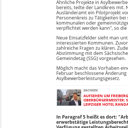
Ähnliche Projekte in Asylbewerb
bereits, teilte der Landkreis mit.
Ausländeramt ein Pilotprojekt vor
Personenkreis zu Tätigkeiten bei 
kommunalen oder gemeinnützig
verpflichtet werden kann", so di
Neue Einsatzfelder sieht man un
interessierten Kommunen. Zuvor 
zahlreiche Fragen zu klären. Zude
Abstimmung mit dem Sächsische
Gemeindetag (SSG) vorgesehen.
Möglich macht das Vorhaben ei
Februar beschlossene Änderung
Asylbewerberleistungsgesetz.
SACHSEN
AUFSEHEN UM FREIBER
OBERBÜRGERMEISTER: S
LEIPZIGER HOTEL RAND
In Paragraf 5 heißt es dort: "Ar
erwerbstätige Leistungsberecht
Verfügung gestellten Arbeitsgel