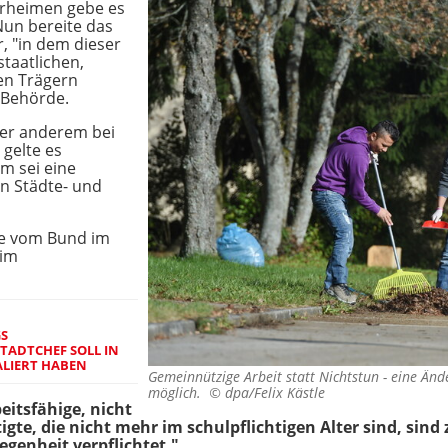
erheimen gebe es
 Nun bereite das
, "in dem dieser
staatlichen,
en Trägern
e Behörde.
ter anderem bei
gelte es
m sei eine
n Städte- und
ne vom Bund im
 im
GS
TADTCHEF SOLL IN
ALIERT HABEN
Gemeinnützige Arbeit statt Nichtstun - eine Ä
möglich. ©
dpa/Felix Kästle
beitsfähige, nicht
igte, die nicht mehr im schulpflichtigen Alter sind, si
egenheit verpflichtet."