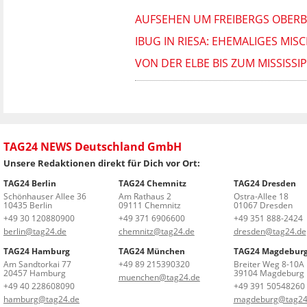
AUFSEHEN UM FREIBERGS OBERBÜ
IBUG IN RIESA: EHEMALIGES MI
VON DER ELBE BIS ZUM MISSISSI
TAG24 NEWS Deutschland GmbH
Unsere Redaktionen direkt für Dich vor Ort:
TAG24 Berlin
TAG24 Chemnitz
TAG24 Dresden
Schönhauser Allee 36
Am Rathaus 2
Ostra-Allee 18
10435 Berlin
09111 Chemnitz
01067 Dresden
+49 30 120880900
+49 371 6906600
+49 351 888-2424
berlin@tag24.de
chemnitz@tag24.de
dresden@tag24.de
TAG24 Hamburg
TAG24 München
TAG24 Magdebur
Am Sandtorkai 77
+49 89 215390320
Breiter Weg 8-10A
20457 Hamburg
39104 Magdeburg
muenchen@tag24.de
+49 40 228608090
+49 391 50548260
hamburg@tag24.de
magdeburg@tag24