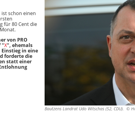
 ist schon einen
ersten
g für 80 Cent die
 Monat.
cher von PRO
 "
X
", ehemals
 Einstieg in eine
d forderte die
n statt einer
 Entlohnung
Bautzens Landrat Udo Witschas (52, CDU). ©
H