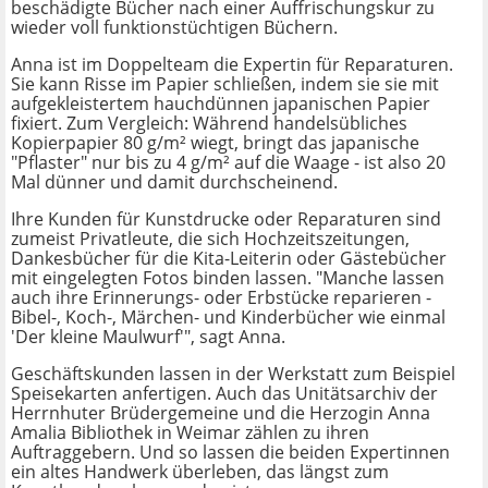
beschädigte Bücher nach einer Auffrischungskur zu
wieder voll funktionstüchtigen Büchern.
Anna ist im Doppelteam die Expertin für Reparaturen.
Sie kann Risse im Papier schließen, indem sie sie mit
aufgekleistertem hauchdünnen japanischen Papier
fixiert. Zum Vergleich: Während handelsübliches
Kopierpapier 80 g/m² wiegt, bringt das japanische
"Pflaster" nur bis zu 4 g/m² auf die Waage - ist also 20
Mal dünner und damit durchscheinend.
Ihre Kunden für Kunstdrucke oder Reparaturen sind
zumeist Privatleute, die sich Hochzeitszeitungen,
Dankesbücher für die Kita-Leiterin oder Gästebücher
mit eingelegten Fotos binden lassen. "Manche lassen
auch ihre Erinnerungs- oder Erbstücke reparieren -
Bibel-, Koch-, Märchen- und Kinderbücher wie einmal
'Der kleine Maulwurf'", sagt Anna.
Geschäftskunden lassen in der Werkstatt zum Beispiel
Speisekarten anfertigen. Auch das Unitätsarchiv der
Herrnhuter Brüdergemeine und die Herzogin Anna
Amalia Bibliothek in Weimar zählen zu ihren
Auftraggebern. Und so lassen die beiden Expertinnen
ein altes Handwerk überleben, das längst zum