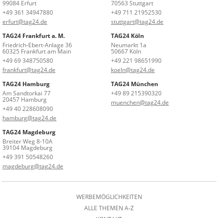
99084 Erfurt
70563 Stuttgart
+49 361 34947880
+49 711 21952530
erfurt@tag24.de
stuttgart@tag24.de
TAG24 Frankfurt a. M.
TAG24 Köln
Friedrich-Ebert-Anlage 36
Neumarkt 1a
60325 Frankfurt am Main
50667 Köln
+49 69 348750580
+49 221 98651990
frankfurt@tag24.de
koeln@tag24.de
TAG24 Hamburg
TAG24 München
Am Sandtorkai 77
+49 89 215390320
20457 Hamburg
muenchen@tag24.de
+49 40 228608090
hamburg@tag24.de
TAG24 Magdeburg
Breiter Weg 8-10A
39104 Magdeburg
+49 391 50548260
magdeburg@tag24.de
WERBEMÖGLICHKEITEN
ALLE THEMEN A-Z