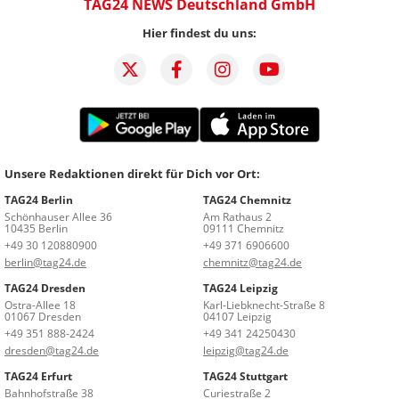
TAG24 NEWS Deutschland GmbH
Hier findest du uns:
Unsere Redaktionen direkt für Dich vor Ort:
TAG24 Berlin
TAG24 Chemnitz
Schönhauser Allee 36
Am Rathaus 2
10435 Berlin
09111 Chemnitz
+49 30 120880900
+49 371 6906600
berlin@tag24.de
chemnitz@tag24.de
TAG24 Dresden
TAG24 Leipzig
Ostra-Allee 18
Karl-Liebknecht-Straße 8
01067 Dresden
04107 Leipzig
+49 351 888-2424
+49 341 24250430
dresden@tag24.de
leipzig@tag24.de
TAG24 Erfurt
TAG24 Stuttgart
Bahnhofstraße 38
Curiestraße 2