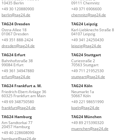
10435 Berlin
09111 Chemnitz
+49 30 120880900
+49 371 6906600
berlin@tag24.de
chemnitz@tag24.de
TAG24 Dresden
TAG24 Leipzig
Ostra-Allee 18
Karl-Liebknecht-Straße 8
01067 Dresden
04107 Leipzig
+49 351 888-2424
+49 341 24250430
dresden@tag24.de
leipzig@tag24.de
TAG24 Erfurt
TAG24 Stuttgart
Bahnhofstraße 38
Curiestraße 2
99084 Erfurt
70563 Stuttgart
+49 361 34947880
+49 711 21952530
erfurt@tag24.de
stuttgart@tag24.de
TAG24 Frankfurt a. M.
TAG24 Köln
Friedrich-Ebert-Anlage 36
Neumarkt 1a
60325 Frankfurt am Main
50667 Köln
+49 69 348750580
+49 221 98651990
frankfurt@tag24.de
koeln@tag24.de
TAG24 Hamburg
TAG24 München
Am Sandtorkai 77
+49 89 215390320
20457 Hamburg
muenchen@tag24.de
+49 40 228608090
hamburg@tag24.de