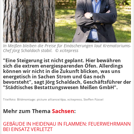
In Meißen bleiben die Preise für Einäscherungen laut Krematoriums-
Chef Jörg Schaldach stabil. ©
xcitepress
"Eine Steigerung ist nicht geplant. Hier bewähren
sich die extrem energiesparenden Öfen. Allerdings
können wir nicht in die Zukunft blicken, was uns
energetisch in Sachen Strom und Gas noch
bevorsteht", sagt Jörg Schaldach, Geschäftsführer der
"Städtisches Bestattungswesen Meißen GmbH".
Titelfoto: Bildmontage: picture alliance/dpa, xcitepress, Steffen Füssel
Mehr zum Thema
Sachsen
:
GEBÄUDE IN HEIDENAU IN FLAMMEN: FEUERWEHRMANN
BEI EINSATZ VERLETZT