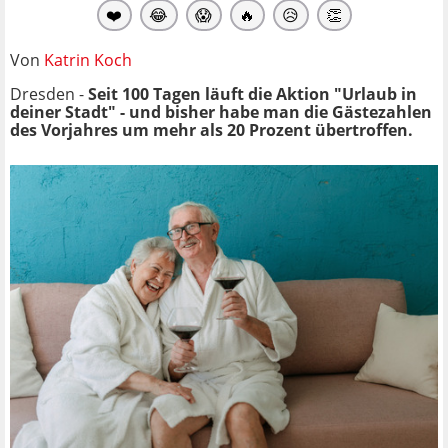
❤️
😂
😱
🔥
😥
👏
Von
Katrin Koch
Dresden -
Seit 100 Tagen läuft die Aktion "Urlaub in
deiner Stadt" - und bisher habe man die Gästezahlen
des Vorjahres um mehr als 20 Prozent übertroffen.