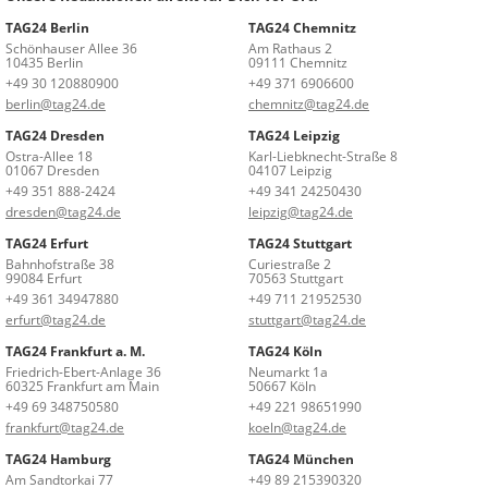
TAG24 Berlin
TAG24 Chemnitz
Schönhauser Allee 36
Am Rathaus 2
10435 Berlin
09111 Chemnitz
+49 30 120880900
+49 371 6906600
berlin@tag24.de
chemnitz@tag24.de
TAG24 Dresden
TAG24 Leipzig
Ostra-Allee 18
Karl-Liebknecht-Straße 8
01067 Dresden
04107 Leipzig
+49 351 888-2424
+49 341 24250430
dresden@tag24.de
leipzig@tag24.de
TAG24 Erfurt
TAG24 Stuttgart
Bahnhofstraße 38
Curiestraße 2
99084 Erfurt
70563 Stuttgart
+49 361 34947880
+49 711 21952530
erfurt@tag24.de
stuttgart@tag24.de
TAG24 Frankfurt a. M.
TAG24 Köln
Friedrich-Ebert-Anlage 36
Neumarkt 1a
60325 Frankfurt am Main
50667 Köln
+49 69 348750580
+49 221 98651990
frankfurt@tag24.de
koeln@tag24.de
TAG24 Hamburg
TAG24 München
Am Sandtorkai 77
+49 89 215390320