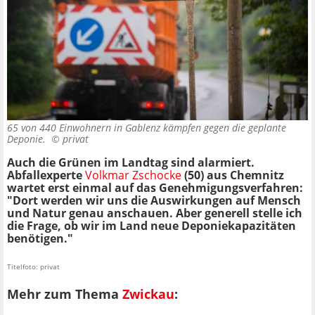
65 von 440 Einwohnern in Gablenz kämpfen gegen die geplante
Deponie. ©
privat
Auch die Grünen im Landtag sind alarmiert.
Abfallexperte
Volkmar Zschocke
(50) aus Chemnitz
wartet erst einmal auf das Genehmigungsverfahren:
"Dort werden wir uns die Auswirkungen auf Mensch
und Natur genau anschauen. Aber generell stelle ich
die Frage, ob wir im Land neue Deponiekapazitäten
benötigen."
Titelfoto: privat
Mehr zum Thema
Zwickau
: