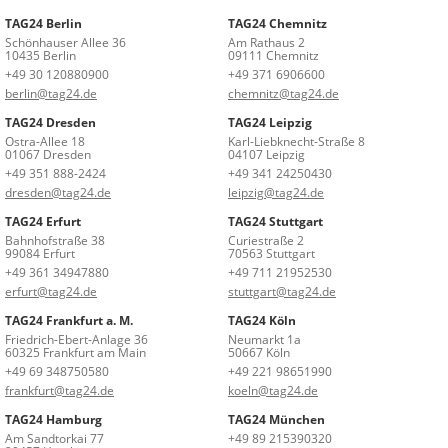
TAG24 Berlin
TAG24 Chemnitz
Schönhauser Allee 36
Am Rathaus 2
10435 Berlin
09111 Chemnitz
+49 30 120880900
+49 371 6906600
berlin@tag24.de
chemnitz@tag24.de
TAG24 Dresden
TAG24 Leipzig
Ostra-Allee 18
Karl-Liebknecht-Straße 8
01067 Dresden
04107 Leipzig
+49 351 888-2424
+49 341 24250430
dresden@tag24.de
leipzig@tag24.de
TAG24 Erfurt
TAG24 Stuttgart
Bahnhofstraße 38
Curiestraße 2
99084 Erfurt
70563 Stuttgart
+49 361 34947880
+49 711 21952530
erfurt@tag24.de
stuttgart@tag24.de
TAG24 Frankfurt a. M.
TAG24 Köln
Friedrich-Ebert-Anlage 36
Neumarkt 1a
60325 Frankfurt am Main
50667 Köln
+49 69 348750580
+49 221 98651990
frankfurt@tag24.de
koeln@tag24.de
TAG24 Hamburg
TAG24 München
Am Sandtorkai 77
+49 89 215390320