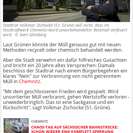
Stadtrat Volkmar Zschocke (51, Grüne) will nicht, dass im
Heizkraftwerk Chemnitz-Nord unvorbehandelter Restmüll verfeuert
wird. ©
Sven Gleisberg
Laut Grünen könnte der Müll genauso gut mit neuen
Methoden recycelt oder chemisch behandelt werden.
Aber die Stadt verwehrt ein dafür hilfreiches Gutachten
und bricht ein 20 Jahre altes Versprechen: Damals
beschloss der Stadtrat nach einem Bürgerbegehren ein
klares "Nein" zur Verbrennung von nicht getrenntem
Müll in
Chemnitz
.
"Mit dem geschlossenen Frieden wird gespielt. Wird
unsortierter Müll verbrannt, gehen Wertstoffe verloren -
unwiederbringlich. Das ist eine Sackgasse und ein
Rückschritt", sagt Volkmar Zschocke (51, Grüne).
CHEMNITZ
CHAOS-TAG AUF SÄCHSISCHER BAHNSTRECKE:
SCHON WIEDER EINE KOMPLETT-SPERRUNG