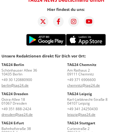
Hier findest du uns:
Unsere Redaktionen direkt für Dich vor Ort:
TAG24 Berlin
TAG24 Chemnitz
Schönhauser Allee 36
Am Rathaus 2
10435 Berlin
09111 Chemnitz
+49 30 120880900
+49 371 6906600
berlin@tag24.de
chemnitz@tag24.de
TAG24 Dresden
TAG24 Leipzig
Ostra-Allee 18
Karl-Liebknecht-Straße 8
01067 Dresden
04107 Leipzig
+49 351 888-2424
+49 341 24250430
dresden@tag24.de
leipzig@tag24.de
TAG24 Erfurt
TAG24 Stuttgart
Bahnhofstraße 38
Curiestraße 2