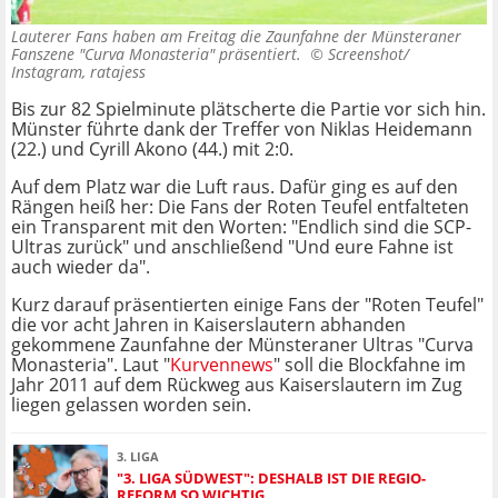
Lauterer Fans haben am Freitag die Zaunfahne der Münsteraner
Fanszene "Curva Monasteria" präsentiert. ©
Screenshot/
Instagram, ratajess
Bis zur 82 Spielminute plätscherte die Partie vor sich hin.
Münster führte dank der Treffer von Niklas Heidemann
(22.) und Cyrill Akono (44.) mit 2:0.
Auf dem Platz war die Luft raus. Dafür ging es auf den
Rängen heiß her: Die Fans der Roten Teufel entfalteten
ein Transparent mit den Worten: "Endlich sind die SCP-
Ultras zurück" und anschließend "Und eure Fahne ist
auch wieder da".
Kurz darauf präsentierten einige Fans der "Roten Teufel"
die vor acht Jahren in Kaiserslautern abhanden
gekommene Zaunfahne der Münsteraner Ultras "Curva
Monasteria". Laut "
Kurvennews
" soll die Blockfahne im
Jahr 2011 auf dem Rückweg aus Kaiserslautern im Zug
liegen gelassen worden sein.
3. LIGA
"3. LIGA SÜDWEST": DESHALB IST DIE REGIO-
REFORM SO WICHTIG