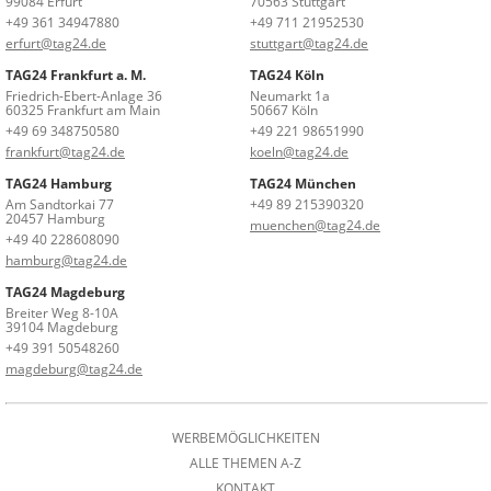
99084 Erfurt
70563 Stuttgart
+49 361 34947880
+49 711 21952530
erfurt@tag24.de
stuttgart@tag24.de
TAG24 Frankfurt a. M.
TAG24 Köln
Friedrich-Ebert-Anlage 36
Neumarkt 1a
60325 Frankfurt am Main
50667 Köln
+49 69 348750580
+49 221 98651990
frankfurt@tag24.de
koeln@tag24.de
TAG24 Hamburg
TAG24 München
Am Sandtorkai 77
+49 89 215390320
20457 Hamburg
muenchen@tag24.de
+49 40 228608090
hamburg@tag24.de
TAG24 Magdeburg
Breiter Weg 8-10A
39104 Magdeburg
+49 391 50548260
magdeburg@tag24.de
WERBEMÖGLICHKEITEN
ALLE THEMEN A-Z
KONTAKT