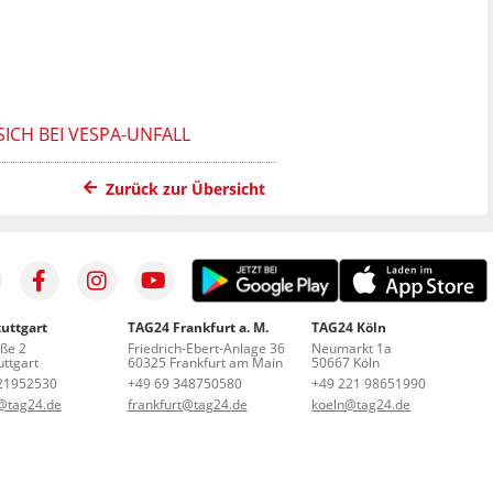
ICH BEI VESPA-UNFALL
Zurück zur Übersicht
uttgart
TAG24 Frankfurt a. M.
TAG24 Köln
aße 2
Friedrich-Ebert-Anlage 36
Neumarkt 1a
ttgart
60325 Frankfurt am Main
50667 Köln
21952530
+49 69 348750580
+49 221 98651990
t@tag24.de
frankfurt@tag24.de
koeln@tag24.de