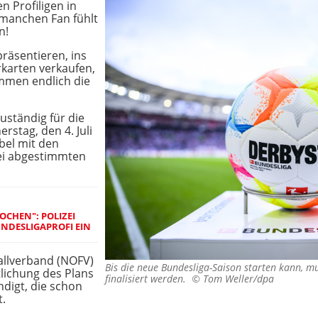
n Profiligen in
manchen Fan fühlt
n!
räsentieren, ins
rkarten verkaufen,
ommen endlich die
zuständig für die
rstag, den 4. Juli
bel mit den
zei abgestimmten
CHEN": POLIZEI
NDESLIGAPROFI EIN
llverband (NOFV)
Bis die neue Bundesliga-Saison starten kann, m
tlichung des Plans
finalisiert werden. ©
Tom Weller/dpa
digt, die schon
t.