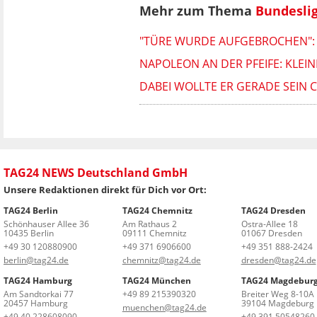
Mehr zum Thema
Bundesli
"TÜRE WURDE AUFGEBROCHEN": P
NAPOLEON AN DER PFEIFE: KLEI
DABEI WOLLTE ER GERADE SEIN 
TAG24 NEWS Deutschland GmbH
Unsere Redaktionen direkt für Dich vor Ort:
TAG24 Berlin
TAG24 Chemnitz
TAG24 Dresden
Schönhauser Allee 36
Am Rathaus 2
Ostra-Allee 18
10435 Berlin
09111 Chemnitz
01067 Dresden
+49 30 120880900
+49 371 6906600
+49 351 888-2424
berlin@tag24.de
chemnitz@tag24.de
dresden@tag24.de
TAG24 Hamburg
TAG24 München
TAG24 Magdebur
Am Sandtorkai 77
+49 89 215390320
Breiter Weg 8-10A
20457 Hamburg
39104 Magdeburg
muenchen@tag24.de
+49 40 228608090
+49 391 50548260