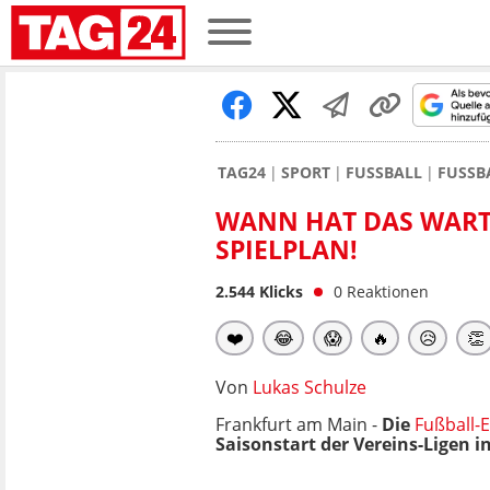
TAG24
SPORT
FUSSBALL
FUSSB
WANN HAT DAS WART
SPIELPLAN!
2.544
Klicks
0
Reaktionen
❤️
😂
😱
🔥
😥
👏
Von
Lukas Schulze
Frankfurt am Main -
Die
Fußball-
Saisonstart der Vereins-Ligen