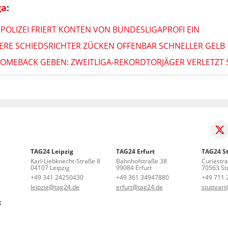
ga
:
OLIZEI FRIERT KONTEN VON BUNDESLIGAPROFI EIN
NERE SCHIEDSRICHTER ZÜCKEN OFFENBAR SCHNELLER GELB
COMEBACK GEBEN: ZWEITLIGA-REKORDTORJÄGER VERLETZT S
TAG24 Leipzig
TAG24 Erfurt
TAG24 St
Karl-Liebknecht-Straße 8
Bahnhofstraße 38
Curiestr
04107 Leipzig
99084 Erfurt
70563 Stu
+49 341 24250430
+49 361 34947880
+49 711 
leipzig@tag24.de
erfurt@tag24.de
stuttgar
g