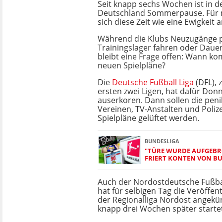
Seit knapp sechs Wochen ist in de
Deutschland Sommerpause. Für 
sich diese Zeit wie eine Ewigkeit a
Während die Klubs Neuzugänge p
Trainingslager fahren oder Daue
bleibt eine Frage offen: Wann k
neuen Spielpläne?
Die
Deutsche Fußball Liga
(DFL), 
ersten zwei Ligen, hat dafür Donne
auserkoren. Dann sollen die peni
Vereinen, TV-Anstalten und Poli
Spielpläne gelüftet werden.
BUNDESLIGA
"TÜRE WURDE AUFGEBRO
FRIERT KONTEN VON BU
Auch der Nordostdeutsche Fußba
hat für selbigen Tag die Veröffen
der Regionalliga Nordost angekün
knapp drei Wochen später starte