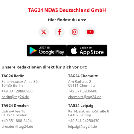
TAG24 NEWS Deutschland GmbH
Hier findest du uns:
Unsere Redaktionen direkt für Dich vor Ort:
TAG24 Berlin
TAG24 Chemnitz
Schönhauser Allee 36
Am Rathaus 2
10435 Berlin
09111 Chemnitz
+49 30 120880900
+49 371 6906600
berlin@tag24.de
chemnitz@tag24.de
TAG24 Dresden
TAG24 Leipzig
Ostra-Allee 18
Karl-Liebknecht-Straße 8
01067 Dresden
04107 Leipzig
+49 351 888-2424
+49 341 24250430
dresden@tag24.de
leipzig@tag24.de