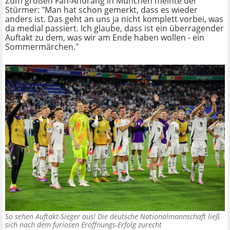
Zum großen Fan-Andrang in München meinte der
Stürmer: "Man hat schon gemerkt, dass es wieder
anders ist. Das geht an uns ja nicht komplett vorbei, was
da medial passiert. Ich glaube, dass ist ein überragender
Auftakt zu dem, was wir am Ende haben wollen - ein
Sommermärchen."
So sehen Auftakt-Sieger aus! Die deutsche Nationalmannschaft ließ
sich nach dem furiosen Eröffnungs-Erfolg zurecht