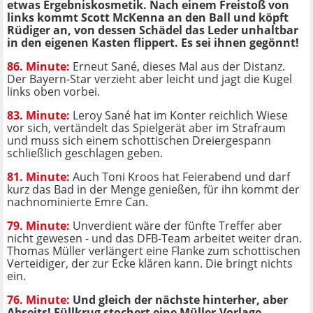
etwas Ergebniskosmetik. Nach einem Freistoß von
links kommt Scott McKenna an den Ball und köpft
Rüdiger an, von dessen Schädel das Leder unhaltbar
in den eigenen Kasten flippert. Es sei ihnen gegönnt!
86. Minute:
Erneut Sané, dieses Mal aus der Distanz.
Der Bayern-Star verzieht aber leicht und jagt die Kugel
links oben vorbei.
83. Minute:
Leroy Sané hat im Konter reichlich Wiese
vor sich, vertändelt das Spielgerät aber im Strafraum
und muss sich einem schottischen Dreiergespann
schließlich geschlagen geben.
81. Minute:
Auch Toni Kroos hat Feierabend und darf
kurz das Bad in der Menge genießen, für ihn kommt der
nachnominierte Emre Can.
79. Minute:
Unverdient wäre der fünfte Treffer aber
nicht gewesen - und das DFB-Team arbeitet weiter dran.
Thomas Müller verlängert eine Flanke zum schottischen
Verteidiger, der zur Ecke klären kann. Die bringt nichts
ein.
76. Minute:
Und gleich der nächste hinterher, aber
Abseits! Füllkrug stochert eine Müller-Vorlage