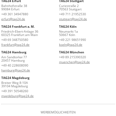
TAG24 Erfurt
TAG24 Stuttgart
Bahnhofstraße 38
Curiestraße 2
99084 Erfurt
70563 Stuttgart
+49 361 34947880
+49 711 21952530
erfurt@tag24.de
stuttgart@tag24.de
TAG24 Frankfurt a. M.
TAG24 Köln
Friedrich-Ebert-Anlage 36
Neumarkt 1a
60325 Frankfurt am Main
50667 Köln
+49 69 348750580
+49 221 98651990
frankfurt@tag24.de
koeln@tag24.de
TAG24 Hamburg
TAG24 München
Am Sandtorkai 77
+49 89 215390320
20457 Hamburg
muenchen@tag24.de
+49 40 228608090
hamburg@tag24.de
TAG24 Magdeburg
Breiter Weg 8-10A
39104 Magdeburg
+49 391 50548260
magdeburg@tag24.de
WERBEMÖGLICHKEITEN