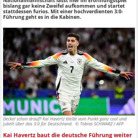
Nationalmannschaft lässt hier im Eröffnungsspiel
bislang gar keine Zweifel aufkommen und startet
stattdessen furios. Mit einer hochverdienten 3:0-
Führung geht es in die Kabinen.
Deckel schon drauf? Kai Havertz bleibt vom Punkt ganz cool und
jubelt über das 3:0 für Deutschland. ©
Tobias SCHWARZ / AFP
Kai Havertz baut die deutsche Führung weiter