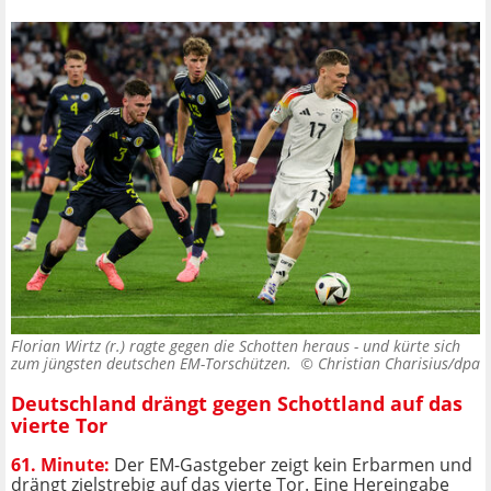
Florian Wirtz (r.) ragte gegen die Schotten heraus - und kürte sich
zum jüngsten deutschen EM-Torschützen. ©
Christian Charisius/dpa
Deutschland drängt gegen Schottland auf das
vierte Tor
61. Minute:
Der EM-Gastgeber zeigt kein Erbarmen und
drängt zielstrebig auf das vierte Tor. Eine Hereingabe