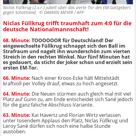
Niclas Füllkrug (2.v.r.) jubelt über das vierte Tor des EM-Gastgebers
gegen Schottland. ©
DAMIEN MEYER / AFP
Niclas Füllkrug trifft traumhaft zum 4:0 für die
deutsche Nationalmannschaft!
68. Minute:
TOOOOOOR für Deutschland! Der
eingewechselte Füllkrug schnappt sich den Ball im
Strafraum und nagelt ihn wunderschön zum vierten
Streich in den rechten Winkel. Nur fünf Minuten hat
es gedauert, da sticht der Joker schon und erzielt sein
ersten EM-Tor.
66. Minute:
Nach einer Kroos-Ecke hält Mittelstädt
kraftvoll per Volley drauf, etwas zu hoch angesetzt.
64. Minute:
Die Neuen stürmen auch gleich mal mit viel
Platz auf Gunn zu, am Ende entscheidet sich Sané jedoch
für die ganz falsche Abschluss-Variante.
63. Minute:
Kai Havertz und Florian Wirtz verlassen
unter tosendem Applaus den Platz, Niclas Füllkrug und
Leroy Sané dürfen sich noch eine halbe Stunde
austoben.