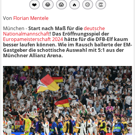
❤️
😂
😱
🔥
😥
👏
Von
Florian Mentele
München -
Start nach Maß für die
deutsche
Nationalmannschaft
! Das Eröffnungsspiel der
Europameisterschaft 2024
hätte für die DFB-Elf kaum
besser laufen können. Wie im Rausch ballerte der EM-
Gastgeber die schottische Auswahl mit 5:1 aus der
Münchner Allianz Arena.