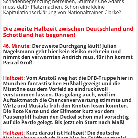
Schadenbegrenzung betreiben, Stürmer Che Adams
muss dafür Platz machen. Schon eine kleine
Kapitulationserklärung von Nationaltrainer Clarke?
Die zweite Halbzeit zwischen Deutschland und
Schottland hat begonnen!
46. Minute:
Der zweite Durchgang läuft! Julian
Nagelsmann geht hier kein Risiko mehr ein und
nimmt den verwarnten Andrich raus, für ihn kommt
Pascal Groß.
Halbzeit:
Vom Anstoß weg hat die DFB-Truppe hier in
München fantastischen Fußball gezeigt und die
Misstöne aus dem Vorfeld so eindrucksvoll
verstummen lassen. Das gelang auch, weil im
Auftaktmatch die Chancenverwertung stimmte und
Wirtz und Musiala früh den Knoten lösen konnten.
Die Rote Karte und der Elfmeter kurz vor dem
Pausenpfiff haben den Deckel schon mal vorsichtig
auf die Partie gelegt. Bis jetzt ein Start nach Maß!
Halbzeit:
Kurz darauf ist Halbzeit! Die deutsche