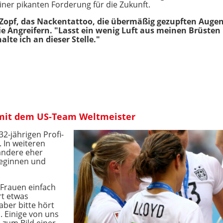
einer pikanten Forderung für die Zukunft.
n Zopf, das Nackentattoo, die übermäßig gezupften Aug
ie Angreifern. "Lasst ein wenig Luft aus meinen Brüsten
lte ich an dieser Stelle."
 mit dem US-Team Weltmeister
2-jährigen Profi-
 In weiteren
 andere eher
lleginnen und
s Frauen einfach
rt etwas
ber bitte hört
. Einige von uns