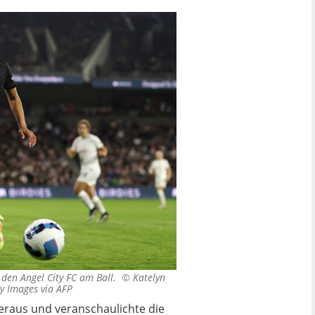
r den Angel City FC am Ball. ©
Katelyn
y Images via AFP
heraus und veranschaulichte die