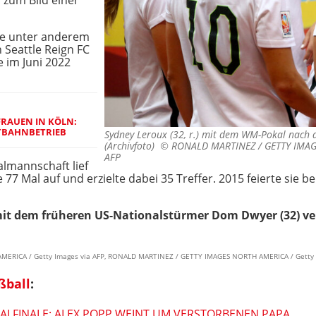
a zum Bild einer
ere unter anderem
 Seattle Reign FC
e im Juni 2022
FRAUEN IN KÖLN:
TBAHNBETRIEB
Sydney Leroux (32, r.) mit dem WM-Pokal nach 
(Archivfoto) ©
RONALD MARTINEZ / GETTY IMAG
AFP
lmannschaft lief
77 Mal auf und erzielte dabei 35 Treffer. 2015 feierte sie 
 mit dem früheren US-Nationalstürmer Dom Dwyer (32) ve
 AMERICA / Getty Images via AFP, RONALD MARTINEZ / GETTY IMAGES NORTH AMERICA / Getty 
ßball
:
LFINALE: ALEX POPP WEINT UM VERSTORBENEN PAPA