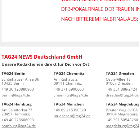
DFB-POKALFINALE DER FRAUEN I
NACH BITTEREM HALBFINAL-AUS
TAG24 NEWS Deutschland GmbH
Unsere Redaktionen direkt für Dich vor Ort:
TAG24 Berlin
TAG24 Chemnitz
TAG24 Dresden
Schönhauser Allee 36
Am Rathaus 2
Ostra-Allee 18
10435 Berlin
09111 Chemnitz
01067 Dresden
+49 30 120880900
+49 371 6906600
+49 351 888-2424
berlin@tag24.de
chemnitz@tag24.de
dresden@tag24.de
TAG24 Hamburg
TAG24 München
TAG24 Magdebur
Am Sandtorkai 77
+49 89 215390320
Breiter Weg 8-10A
20457 Hamburg
39104 Magdeburg
muenchen@tag24.de
+49 40 228608090
+49 391 50548260
hamburg@tag24.de
magdeburg@tag24