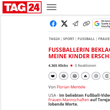
TAG24
SPORT
FUSSBALL
FRAUE
FUSSBALLERIN BEKLAG
EINE KINDER ERSCH
4.365
Klicks
0
Reaktionen
❤️
😂
😱
🔥
😥
👏
Von
Florian Mentele
USA -
Im beliebten Fußball-Vide
Frauen-Mannschaften
auf Toreja
lobende Worte.