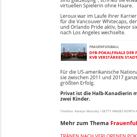
sind glatzköpfig", schrieb sie etw
virtuellen Spielerin ohne Haare.
Leroux war im Laufe ihrer Karri
für die Vancouver Whitecaps, den
und Orlando Pride aktiv, bevor si
nach Los Angeles wechselte.
FRAUENFUSSBALL
DFB-POKALFINALE DER 
KVB VERSTÄRKEN STAD
Für die US-amerikanische Nationa
sie zwischen 2011 und 2017 ganze 
größten Erfolg.
Privat ist die Halb-Kanadierin
zwei Kinder.
Titelfoto: Katelyn Mulcahy / GETTY IMAGES NORTH
Mehr zum Thema
Frauenfu
TRÄNEN NACH VERLORENEN POKA