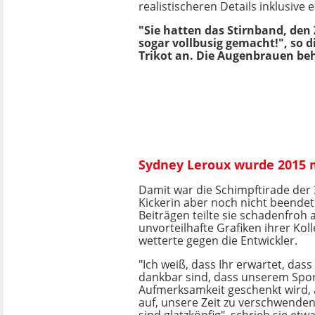
realistischeren Details inklusive 
"Sie hatten das Stirnband, de
sogar vollbusig gemacht!", so d
Trikot an. Die Augenbrauen beha
Sydney Leroux wurde 2015
Damit war die Schimpftirade der 3
Kickerin aber noch nicht beendet.
Beiträgen teilte sie schadenfroh
unvorteilhafte Grafiken ihrer Ko
wetterte gegen die Entwickler.
"Ich weiß, dass Ihr erwartet, das
dankbar sind, dass unserem Spo
Aufmerksamkeit geschenkt wird, a
auf, unsere Zeit zu verschwenden