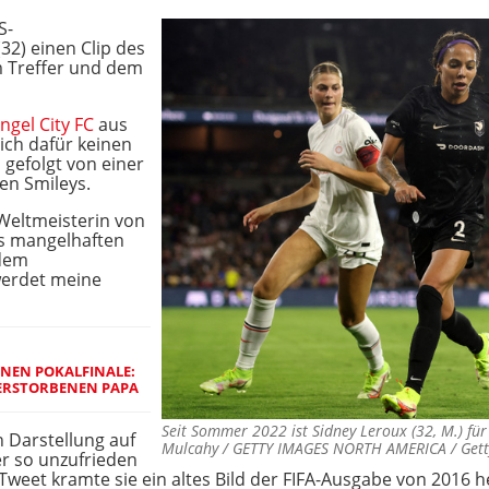
S-
32) einen Clip des
em Treffer und dem
ngel City FC
aus
 ich dafür keinen
gefolgt von einer
en Smileys.
 Weltmeisterin von
es mangelhaften
 dem
werdet meine
NEN POKALFINALE:
VERSTORBENEN PAPA
Seit Sommer 2022 ist Sidney Leroux (32, M.) fü
 Darstellung auf
Mulcahy / GETTY IMAGES NORTH AMERICA / Gett
er so unzufrieden
Tweet kramte sie ein altes Bild der FIFA-Ausgabe von 2016 