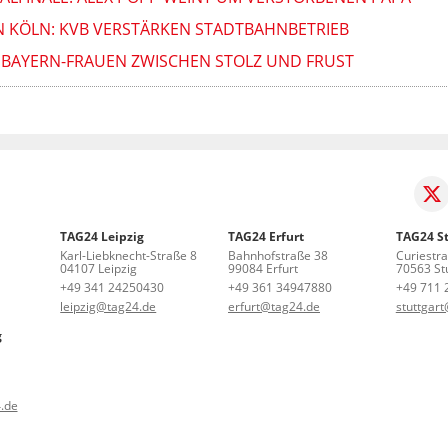
N KÖLN: KVB VERSTÄRKEN STADTBAHNBETRIEB
: BAYERN-FRAUEN ZWISCHEN STOLZ UND FRUST
TAG24 Leipzig
TAG24 Erfurt
TAG24 St
Karl-Liebknecht-Straße 8
Bahnhofstraße 38
Curiestr
04107 Leipzig
99084 Erfurt
70563 Stu
+49 341 24250430
+49 361 34947880
+49 711 
leipzig@tag24.de
erfurt@tag24.de
stuttgar
g
.de