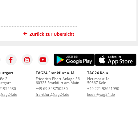
Zurück zur Übersicht
uttgart
TAG24 Frankfurt a. M.
TAG24 Köln
aße 2
Friedrich-Ebert-Anlage 36
Neumarkt 1a
ttgart
60325 Frankfurt am Main
50667 Köln
21952530
+49 69 348750580
+49 221 98651990
t@tag24.de
frankfurt@tag24.de
koeln@tag24.de