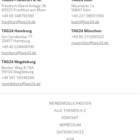
Friedrich-Ebert-Anlage 36
Neumarkt 1a
60325 Frankfurt am Main
50667 Köln
+49 69 348750580
+49 221 98651990
frankfurt@tag24.de
koeln@tag24.de
TAG24 Hamburg
TAG24 München
Am Sandtorkai 77
+49 89 215390320
20457 Hamburg
muenchen@tag24.de
+49 40 228608090
hamburg@tag24.de
TAG24 Magdeburg
Breiter Weg 8-10A
39104 Magdeburg
+49 391 50548260
magdeburg@tag24.de
WERBEMÖGLICHKEITEN
ALLE THEMEN A-Z
KONTAKT
IMPRESSUM
DATENSCHUTZ
AGB