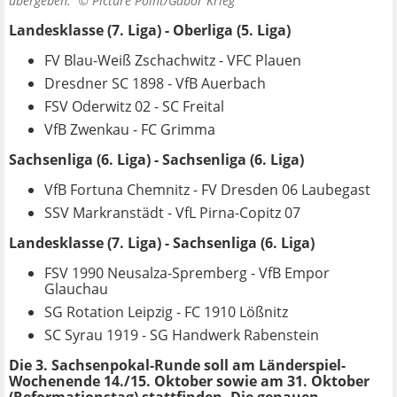
übergeben. ©
Picture Point/Gabor Krieg
Landesklasse (7. Liga) - Oberliga (5. Liga)
FV Blau-Weiß Zschachwitz - VFC Plauen
Dresdner SC 1898 - VfB Auerbach
FSV Oderwitz 02 - SC Freital
VfB Zwenkau - FC Grimma
Sachsenliga (6. Liga) -
Sachsenliga (6. Liga)
VfB Fortuna Chemnitz - FV Dresden 06 Laubegast
SSV Markranstädt - VfL Pirna-Copitz 07
Landesklasse (7. Liga) - Sachsenliga (6. Liga)
FSV 1990 Neusalza-Spremberg - VfB Empor
Glauchau
SG Rotation Leipzig - FC 1910 Lößnitz
SC Syrau 1919 - SG Handwerk Rabenstein
Die 3. Sachsenpokal-Runde soll am Länderspiel-
Wochenende 14./15. Oktober sowie am 31. Oktober
(Reformationstag) stattfinden. Die genauen