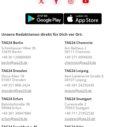
Unsere Redaktionen direkt für Dich vor Ort:
TAG24 Berlin
TAG24 Chemnitz
Schönhauser Allee 36
Am Rathaus 2
10435 Berlin
09111 Chemnitz
+49 30 120880900
+49 371 6906600
berlin@tag24.de
chemnitz@tag24.de
TAG24 Dresden
TAG24 Leipzig
Ostra-Allee 18
Karl-Liebknecht-Straße 8
01067 Dresden
04107 Leipzig
+49 351 888-2424
+49 341 24250430
dresden@tag24.de
leipzig@tag24.de
TAG24 Erfurt
TAG24 Stuttgart
Bahnhofstraße 38
Curiestraße 2
99084 Erfurt
70563 Stuttgart
+49 361 34947880
+49 711 21952530
erfurt@tag24.de
stuttgart@tag24.de
TAG24 Frankfurt a. M.
TAG24 Köln