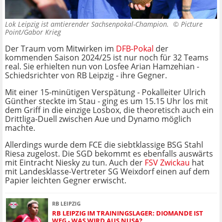
Lok Leipzig ist amtierender Sachsenpokal-Champion. ©
Picture
Point/Gabor Krieg
Der Traum vom Mitwirken im
DFB-Pokal
der
kommenden Saison 2024/25 ist nur noch für 32 Teams
real. Sie erhielten nun von Losfee Arian Hamzehian -
Schiedsrichter von RB Leipzig - ihre Gegner.
Mit einer 15-minütigen Verspätung - Pokalleiter Ulrich
Günther steckte im Stau - ging es um 15.15 Uhr los mit
dem Griff in die einzige Losbox, die theoretisch auch ein
Drittliga-Duell zwischen Aue und Dynamo möglich
machte.
Allerdings wurde dem FCE die siebtklassige BSG Stahl
Riesa zugelost. Die SGD bekommt es ebenfalls auswärts
mit Eintracht Niesky zu tun. Auch der
FSV Zwickau
hat
mit Landesklasse-Vertreter SG Weixdorf einen auf dem
Papier leichten Gegner erwischt.
RB LEIPZIG
RB LEIPZIG IM TRAININGSLAGER: DIOMANDE IST
WEG - WAS WIRD AUS NUSA?