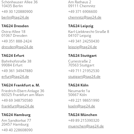
Schönhauser Allee 36
Am Rathaus 2
10435 Berlin
09111 Chemnitz
+49 30 120880900
+49 371 6906600
berlin@tag24.de
chemnitz@tag24.de
TAG24 Dresden
TAG24 Leipzig
Ostra-Allee 18
Karl-Liebknecht-Straße 8
01067 Dresden
04107 Leipzig
+49 351 888-2424
+49 341 24250430
dresden@tag24.de
leipzig@tag24.de
TAG24 Erfurt
TAG24 Stuttgart
Bahnhofstraße 38
Curiestraße 2
99084 Erfurt
70563 Stuttgart
+49 361 34947880
+49 711 21952530
erfurt@tag24.de
stuttgart@tag24.de
TAG24 Frankfurt a. M.
TAG24 Köln
Friedrich-Ebert-Anlage 36
Neumarkt 1a
60325 Frankfurt am Main
50667 Köln
+49 69 348750580
+49 221 98651990
frankfurt@tag24.de
koeln@tag24.de
TAG24 Hamburg
TAG24 München
Am Sandtorkai 77
+49 89 215390320
20457 Hamburg
muenchen@tag24.de
+49 40 228608090