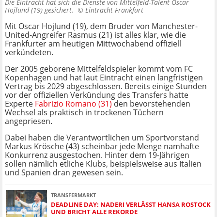
Die Eintracht hat sich die Dienste von Mittelfeld-Talent Oscar
Hojlund (19) gesichert. ©
Eintracht Frankfurt
Mit Oscar Hojlund (19), dem Bruder von Manchester-
United-Angreifer Rasmus (21) ist alles klar, wie die
Frankfurter am heutigen Mittwochabend offiziell
verkündeten.
Der 2005 geborene Mittelfeldspieler kommt vom FC
Kopenhagen und hat laut Eintracht einen langfristigen
Vertrag bis 2029 abgeschlossen. Bereits einige Stunden
vor der offiziellen Verkündung des Transfers hatte
Experte
Fabrizio Romano (31)
den bevorstehenden
Wechsel als praktisch in trockenen Tüchern
angepriesen.
Dabei haben die Verantwortlichen um Sportvorstand
Markus Krösche (43) scheinbar jede Menge namhafte
Konkurrenz ausgestochen. Hinter dem 19-Jährigen
sollen nämlich etliche Klubs, beispielsweise aus Italien
und Spanien dran gewesen sein.
TRANSFERMARKT
DEADLINE DAY: NADERI VERLÄSST HANSA ROSTOCK
UND BRICHT ALLE REKORDE