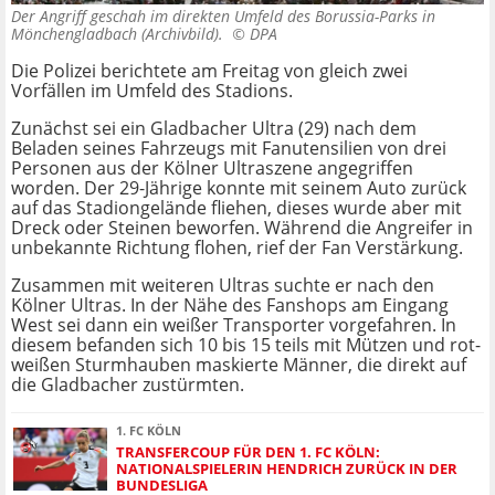
Der Angriff geschah im direkten Umfeld des Borussia-Parks in
Mönchengladbach (Archivbild). ©
DPA
Die Polizei berichtete am Freitag von gleich zwei
Vorfällen im Umfeld des Stadions.
Zunächst sei ein Gladbacher Ultra (29) nach dem
Beladen seines Fahrzeugs mit Fanutensilien von drei
Personen aus der Kölner Ultraszene angegriffen
worden. Der 29-Jährige konnte mit seinem Auto zurück
auf das Stadiongelände fliehen, dieses wurde aber mit
Dreck oder Steinen beworfen. Während die Angreifer in
unbekannte Richtung flohen, rief der Fan Verstärkung.
Zusammen mit weiteren Ultras suchte er nach den
Kölner Ultras. In der Nähe des Fanshops am Eingang
West sei dann ein weißer Transporter vorgefahren. In
diesem befanden sich 10 bis 15 teils mit Mützen und rot-
weißen Sturmhauben maskierte Männer, die direkt auf
die Gladbacher zustürmten.
1. FC KÖLN
TRANSFERCOUP FÜR DEN 1. FC KÖLN:
NATIONALSPIELERIN HENDRICH ZURÜCK IN DER
BUNDESLIGA