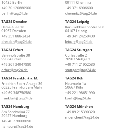
10435 Berlin
09111 Chemnitz
+49 30 120880900
+49 371 6906600
berlin@tag24.de
chemnitz@tag24.de
TAG24 Dresden
TAG24 Leipzig
Ostra-Allee 18
Karl-Liebknecht-Straße 8
01067 Dresden
04107 Leipzig
+49 351 888-2424
+49 341 24250430
dresden@tag24.de
leipzig@tag24.de
TAG24 Erfurt
TAG24 Stuttgart
Bahnhofstraße 38
Curiestraße 2
99084 Erfurt
70563 Stuttgart
+49 361 34947880
+49 711 21952530
erfurt@tag24.de
stuttgart@tag24.de
TAG24 Frankfurt a. M.
TAG24 Köln
Friedrich-Ebert-Anlage 36
Neumarkt 1a
60325 Frankfurt am Main
50667 Köln
+49 69 348750580
+49 221 98651990
frankfurt@tag24.de
koeln@tag24.de
TAG24 Hamburg
TAG24 München
Am Sandtorkai 77
+49 89 215390320
20457 Hamburg
muenchen@tag24.de
+49 40 228608090
hamburg@tag24.de