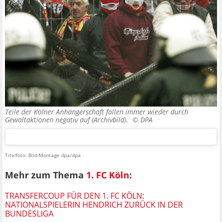
Teile der Kölner Anhängerschaft fallen immer wieder durch
Gewaltaktionen negativ auf (Archivbild). ©
DPA
Titelfoto: Bild-Montage dpa/dpa
Mehr zum Thema
1. FC Köln
:
TRANSFERCOUP FÜR DEN 1. FC KÖLN:
NATIONALSPIELERIN HENDRICH ZURÜCK IN DER
BUNDESLIGA