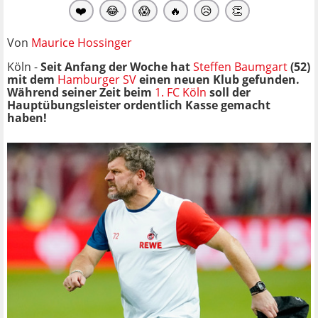
❤️
😂
😱
🔥
😥
👏
Von
Maurice Hossinger
Köln -
Seit Anfang der Woche hat
Steffen Baumgart
(52)
mit dem
Hamburger SV
einen neuen Klub gefunden.
Während seiner Zeit beim
1. FC Köln
soll der
Hauptübungsleister ordentlich Kasse gemacht
haben!