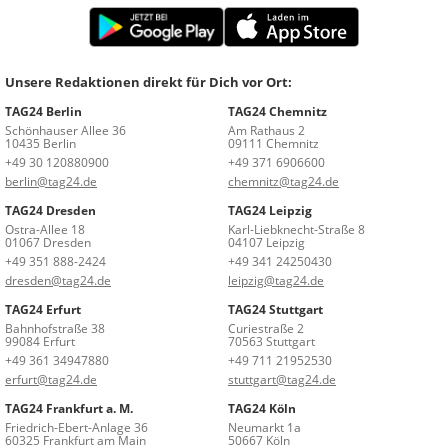
Unsere Redaktionen direkt für Dich vor Ort:
TAG24 Berlin
TAG24 Chemnitz
Schönhauser Allee 36
Am Rathaus 2
10435 Berlin
09111 Chemnitz
+49 30 120880900
+49 371 6906600
berlin@tag24.de
chemnitz@tag24.de
TAG24 Dresden
TAG24 Leipzig
Ostra-Allee 18
Karl-Liebknecht-Straße 8
01067 Dresden
04107 Leipzig
+49 351 888-2424
+49 341 24250430
dresden@tag24.de
leipzig@tag24.de
TAG24 Erfurt
TAG24 Stuttgart
Bahnhofstraße 38
Curiestraße 2
99084 Erfurt
70563 Stuttgart
+49 361 34947880
+49 711 21952530
erfurt@tag24.de
stuttgart@tag24.de
TAG24 Frankfurt a. M.
TAG24 Köln
Friedrich-Ebert-Anlage 36
Neumarkt 1a
60325 Frankfurt am Main
50667 Köln