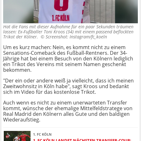
Hat die Fans mit dieser Aufnahme für ein paar Sekunden träumen
lassen: Ex-Fußballer Toni Kroos (34) mit einem passend beflockten
Trikot der Kölner. ©
Screenshot: Instagram/fc_koeln
Um es kurz machen: Nein, es kommt nicht zu einem
Sensations-Comeback des Fußball-Rentners. Der 34-
Jährige hat bei einem Besuch von den Kölnern lediglich
ein Trikot des Vereins mit seinem Namen geschenkt
bekommen.
"Der ein oder andere weiß ja vielleicht, dass ich meinen
Zweitwohnsitz in Köln habe", sagt Kroos und bedankt
sich im Video für das kostenlose Trikot.
Auch wenn es nicht zu einem unerwarteten Transfer
kommt, wünsche der ehemalige Mittelfeldstratege von
Real Madrid den Kölnern alles Gute und den baldigen
Wiederaufstieg.
1. FC KÖLN
1. FC KÖLN LANDET NÄCHSTEN TRANSFER-COUP: