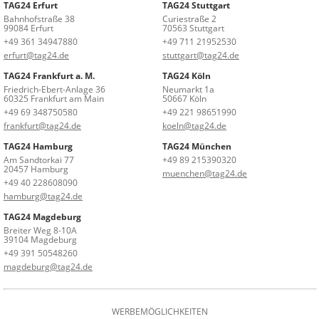
TAG24 Erfurt
TAG24 Stuttgart
Bahnhofstraße 38
Curiestraße 2
99084 Erfurt
70563 Stuttgart
+49 361 34947880
+49 711 21952530
erfurt@tag24.de
stuttgart@tag24.de
TAG24 Frankfurt a. M.
TAG24 Köln
Friedrich-Ebert-Anlage 36
Neumarkt 1a
60325 Frankfurt am Main
50667 Köln
+49 69 348750580
+49 221 98651990
frankfurt@tag24.de
koeln@tag24.de
TAG24 Hamburg
TAG24 München
Am Sandtorkai 77
+49 89 215390320
20457 Hamburg
muenchen@tag24.de
+49 40 228608090
hamburg@tag24.de
TAG24 Magdeburg
Breiter Weg 8-10A
39104 Magdeburg
+49 391 50548260
magdeburg@tag24.de
WERBEMÖGLICHKEITEN