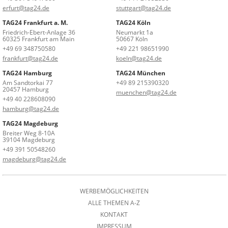
erfurt@tag24.de
stuttgart@tag24.de
TAG24 Frankfurt a. M.
TAG24 Köln
Friedrich-Ebert-Anlage 36
Neumarkt 1a
60325 Frankfurt am Main
50667 Köln
+49 69 348750580
+49 221 98651990
frankfurt@tag24.de
koeln@tag24.de
TAG24 Hamburg
TAG24 München
Am Sandtorkai 77
+49 89 215390320
20457 Hamburg
muenchen@tag24.de
+49 40 228608090
hamburg@tag24.de
TAG24 Magdeburg
Breiter Weg 8-10A
39104 Magdeburg
+49 391 50548260
magdeburg@tag24.de
WERBEMÖGLICHKEITEN
ALLE THEMEN A-Z
KONTAKT
IMPRESSUM