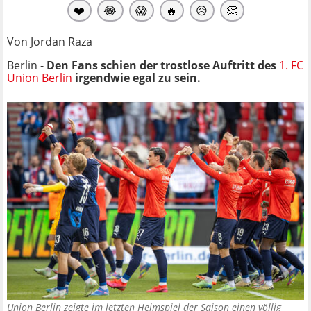
❤️
😂
😱
🔥
😥
👏
Von Jordan Raza
Berlin -
Den Fans schien der trostlose Auftritt des
1. FC
Union Berlin
irgendwie egal zu sein.
Union Berlin zeigte im letzten Heimspiel der Saison einen völlig