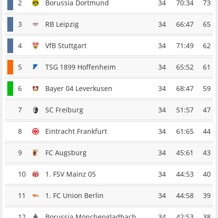
2
Borussia Dortmund
34
70:34
73
3
RB Leipzig
34
66:47
65
4
VfB Stuttgart
34
71:49
62
5
TSG 1899 Hoffenheim
34
65:52
61
6
Bayer 04 Leverkusen
34
68:47
59
7
SC Freiburg
34
51:57
47
8
Eintracht Frankfurt
34
61:65
44
9
FC Augsburg
34
45:61
43
10
1. FSV Mainz 05
34
44:53
40
11
1. FC Union Berlin
34
44:58
39
12
Borussia Mönchengladbach
34
42:53
38