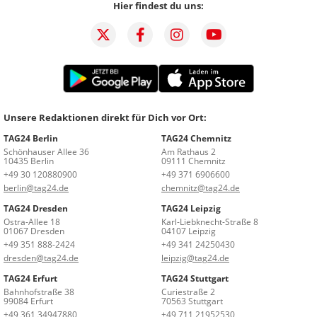
Hier findest du uns:
Unsere Redaktionen direkt für Dich vor Ort:
TAG24 Berlin
TAG24 Chemnitz
Schönhauser Allee 36
Am Rathaus 2
10435 Berlin
09111 Chemnitz
+49 30 120880900
+49 371 6906600
berlin@tag24.de
chemnitz@tag24.de
TAG24 Dresden
TAG24 Leipzig
Ostra-Allee 18
Karl-Liebknecht-Straße 8
01067 Dresden
04107 Leipzig
+49 351 888-2424
+49 341 24250430
dresden@tag24.de
leipzig@tag24.de
TAG24 Erfurt
TAG24 Stuttgart
Bahnhofstraße 38
Curiestraße 2
99084 Erfurt
70563 Stuttgart
+49 361 34947880
+49 711 21952530