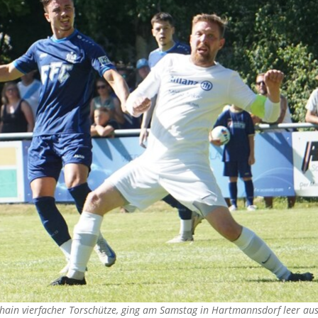
tzhain vierfacher Torschütze, ging am Samstag in Hartmannsdorf leer a