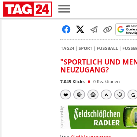
TAG24
SPORT
FUSSBALL
FUSSB
"SPORTLICH UND MENS
NEUZUGANG?
7.045
Klicks
0
Reaktionen
❤️
😂
😱
🔥
😥
👏