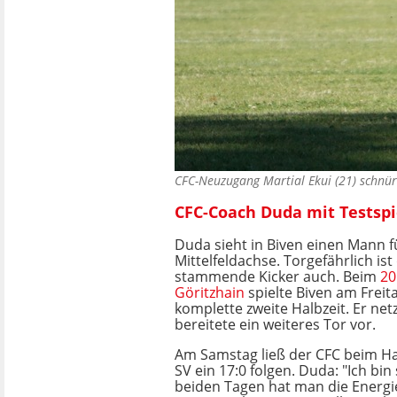
CFC-Neuzugang Martial Ekui (21) schnü
CFC-Coach Duda mit Testspi
Duda sieht in Biven einen Mann fü
Mittelfeldachse. Torgefährlich ist
stammende Kicker auch. Beim
20
Göritzhain
spielte Biven am Freit
komplette zweite Halbzeit. Er net
bereitete ein weiteres Tor vor.
Am Samstag ließ der CFC beim H
SV ein 17:0 folgen. Duda: "Ich bin
beiden Tagen hat man die Energi