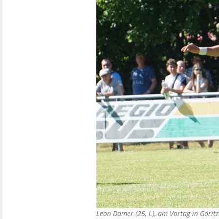
Leon Damer (25, l.), am Vortag in Göri