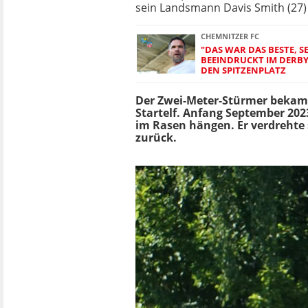
sein Landsmann Davis Smith (27) 
CHEMNITZER FC
"DAS WAR DAS BESTE, SEI
BEEINDRUCKT IM DERB
DEN SPITZENPLATZ
Der Zwei-Meter-Stürmer bekam n
Startelf. Anfang September 202
im Rasen hängen. Er verdrehte 
zurück.