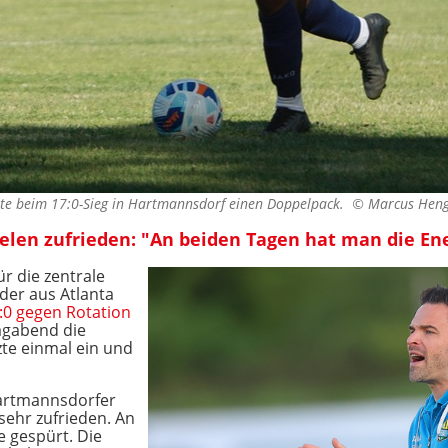
rte beim 17:0-Sieg in Hartmannsdorf einen Doppelpack. ©
Marcus Heng
elen zufrieden: "An beiden Tagen hat man die En
r die zentrale
 der aus Atlanta
:0 gegen Rotation
agabend die
zte einmal ein und
artmannsdorfer
 sehr zufrieden. An
e gespürt. Die