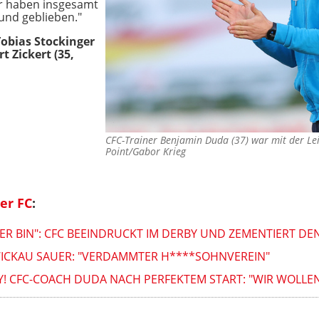
ler haben insgesamt
und geblieben."
Tobias Stockinger
t Zickert (35,
CFC-Trainer Benjamin Duda (37) war mit der Le
Point/Gabor Krieg
er FC
:
HIER BIN": CFC BEEINDRUCKT IM DERBY UND ZEMENTIERT DE
ZWICKAU SAUER: "VERDAMMTER H****SOHNVEREIN"
Y! CFC-COACH DUDA NACH PERFEKTEM START: "WIR WOLLE