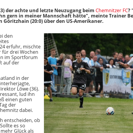
23) der achte und letzte Neuzugang beim
Chemnitzer FC
? 
 ihn gern in meiner Mannschaft hätte", meinte Trainer 
on Göritzhain (20:0) über den US-Amerikaner.
ei den
ites
24 erfuhr, mischte
r für drei Wochen
en im Sportforum
t auf der
atland in der
nterherjagte,
irektor Löwe (36).
ressant, lud ihn
ieß einen guten
 Tag der
hemnitz dabei.
h entscheiden, ob
Sollte es so
 mehr Glück als