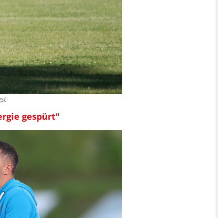
st
ergie gespürt"