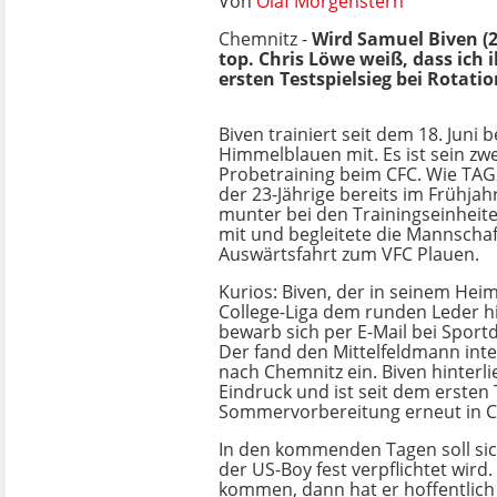
Von
Olaf Morgenstern
Chemnitz -
Wird Samuel Biven (
top. Chris Löwe weiß, dass ich
ersten Testspielsieg bei Rotati
Biven trainiert seit dem 18. Juni b
Himmelblauen mit. Es ist sein zwe
Probetraining beim CFC. Wie TAG
der 23-Jährige bereits im Frühjah
munter bei den Trainingseinheit
mit und begleitete die Mannschaf
Auswärtsfahrt zum VFC Plauen.
Kurios: Biven, der in seinem Heim
College-Liga dem runden Leder hi
bewarb sich per E-Mail bei Sportd
Der fand den Mittelfeldmann inte
nach Chemnitz ein. Biven hinterl
Eindruck und ist seit dem ersten
Sommervorbereitung erneut in C
In den kommenden Tagen soll sic
der US-Boy fest verpflichtet wird. 
kommen, dann hat er hoffentlich