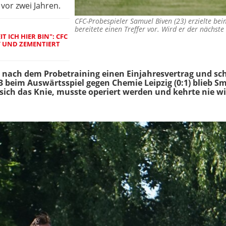
vor zwei Jahren.
CFC-Probespieler Samuel Biven (23) erzielte bei
bereitete einen Treffer vor. Wird er der näch
T ICH HIER BIN": CFC
Y UND ZEMENTIERT
ach dem Probetraining einen Einjahresvertrag und scha
3 beim Auswärtsspiel gegen Chemie Leipzig (0:1) blieb S
sich das Knie, musste operiert werden und kehrte nie w