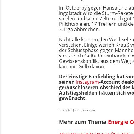
Im Ostderby gegen Hansa und a
Ingolstadt wird die Sturm-Rakete 
spielen und seine Zelte nach gut
Pflichtspielen, 17 Treffern und de
3. Liga abbrechen.
Nicht alle können den Wechsel z
verstehen. Einige werfen Krauß vo
der Schlussphase gegen Mannhe
vorsätzlich Gelb-Rot einhandeln
Gewissenskonflikt aus dem Weg 
kam mit Gelb davon.
Der einstige Fanliebling hat vo
seinen
Instagram
-Account deakt
geräuschloseren Abschied des l
Aufstiegshelden hätten sich woh
gewünscht.
Titelfoto: Julius Frick/dpa
Mehr zum Thema
Energie C