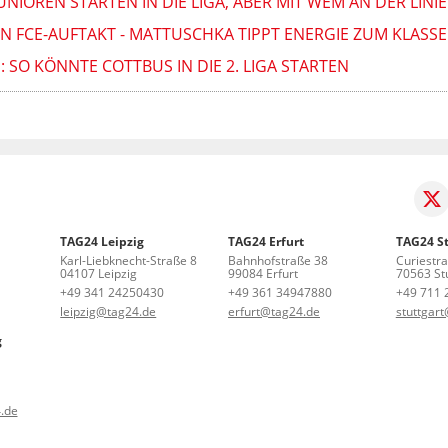
NIOREN STARTEN IN DIE LIGA, ABER MIT WEM AN DER LINIE
N FCE-AUFTAKT - MATTUSCHKA TIPPT ENERGIE ZUM KLASS
N: SO KÖNNTE COTTBUS IN DIE 2. LIGA STARTEN
TAG24 Leipzig
TAG24 Erfurt
TAG24 St
Karl-Liebknecht-Straße 8
Bahnhofstraße 38
Curiestr
04107 Leipzig
99084 Erfurt
70563 Stu
+49 341 24250430
+49 361 34947880
+49 711 
leipzig@tag24.de
erfurt@tag24.de
stuttgar
g
.de