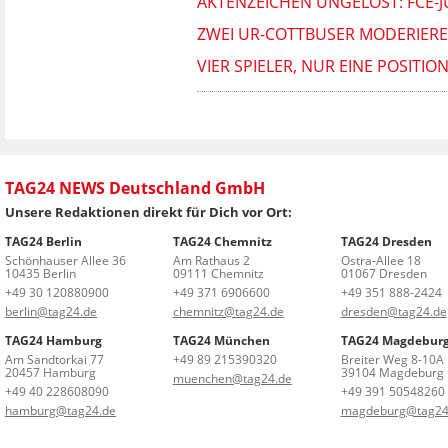
AKTENZEICHEN UNGELÖST: FCE-JU
ZWEI UR-COTTBUSER MODERIERE
VIER SPIELER, NUR EINE POSITIO
TAG24 NEWS Deutschland GmbH
Unsere Redaktionen direkt für Dich vor Ort:
TAG24 Berlin
TAG24 Chemnitz
TAG24 Dresden
Schönhauser Allee 36
Am Rathaus 2
Ostra-Allee 18
10435 Berlin
09111 Chemnitz
01067 Dresden
+49 30 120880900
+49 371 6906600
+49 351 888-2424
berlin@tag24.de
chemnitz@tag24.de
dresden@tag24.de
TAG24 Hamburg
TAG24 München
TAG24 Magdebur
Am Sandtorkai 77
+49 89 215390320
Breiter Weg 8-10A
20457 Hamburg
39104 Magdeburg
muenchen@tag24.de
+49 40 228608090
+49 391 50548260
hamburg@tag24.de
magdeburg@tag24