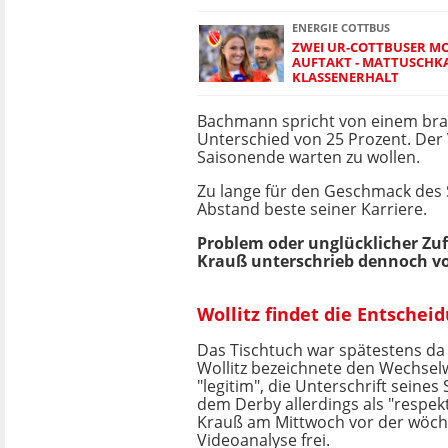
ENERGIE COTTBUS
ZWEI UR-COTTBUSER MO
AUFTAKT - MATTUSCHKA
KLASSENERHALT
Bachmann spricht von einem br
Unterschied von 25 Prozent. Der 
Saisonende warten zu wollen.
Zu lange für den Geschmack des S
Abstand beste seiner Karriere.
Problem oder unglücklicher Zuf
Krauß unterschrieb dennoch v
Wollitz findet die Entschei
Das Tischtuch war spätestens da 
Wollitz bezeichnete den Wechsel
"legitim", die Unterschrift seines 
dem Derby allerdings als "respektl
Krauß am Mittwoch vor der wöch
Videoanalyse frei.