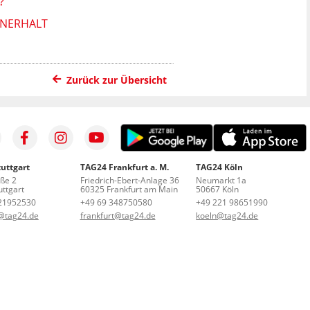
?
ENERHALT
Zurück zur Übersicht
uttgart
TAG24 Frankfurt a. M.
TAG24 Köln
aße 2
Friedrich-Ebert-Anlage 36
Neumarkt 1a
ttgart
60325 Frankfurt am Main
50667 Köln
21952530
+49 69 348750580
+49 221 98651990
t@tag24.de
frankfurt@tag24.de
koeln@tag24.de