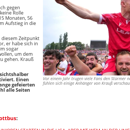
uch gegen
keine Rolle
 15 Monaten, 56
m Aufstieg in die
u diesem Zeitpunkt
r, er habe sich in
im sogar
 wollen, um dem
zu gehen. Krauß
rsichtshalber
Vor einem Jahr trugen viele Fans den Stürmer n
iviert. Einen
fühlen sich einige Anhänger von Krauß verscha
ange gefeierten
l alle Seiten
ottbus
: