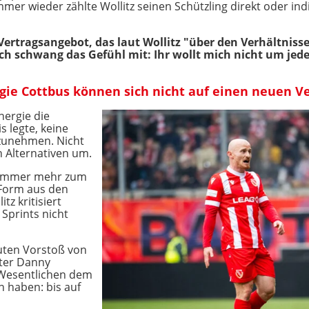
mmer wieder zählte Wollitz seinen Schützling direkt oder ind
Vertragsangebot, das laut Wollitz "über den Verhältnisse
ch schwang das Gefühl mit: Ihr wollt mich nicht um jede
ie Cottbus können sich nicht auf einen neuen Ve
Energie die
s legte, keine
fzunehmen. Nicht
 Alternativen um.
 immer mehr zum
-Form aus den
z kritisiert
 Sprints nicht
uten Vorstoß von
ater Danny
 Wesentlichen dem
 haben: bis auf