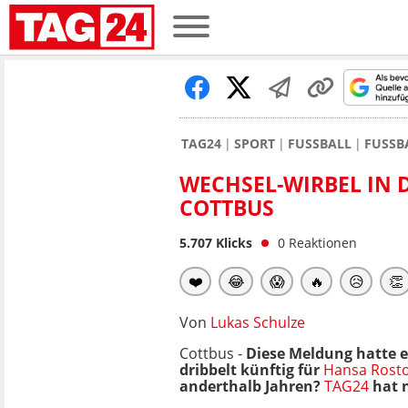
TAG24
SPORT
FUSSBALL
FUSSB
WECHSEL-WIRBEL IN D
COTTBUS
5.707
Klicks
0
Reaktionen
❤️
😂
😱
🔥
😥
👏
Von
Lukas Schulze
Cottbus -
Diese Meldung hatte e
dribbelt künftig für
Hansa Rost
anderthalb Jahren?
TAG24
hat 