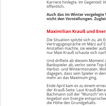
Karriere hinlegte. Im Gegenteil: I
öffentlich.
Auch das im Winter vorgelegte 
nicht den Vorstellungen. Zuglei
Maximilian Krauß und Energ
Die Situation spitzte sich zu, als 
Vertragsgespräche im März auf Ei
Anstalten machte, sie wieder au
nur Maxi Krauß schaute sich nach
Und driftete ab diesem Moment
Bankspieler ab, verlor seine Top
Herbst- und Wintermonaten. Wollit
dagegen, dass sein Spieler in den
mehr an das Maximum ging.
Ende April kam es zu einem erne
der Krauß-Seite. Laut Krauß-Ber
Bachmann soll der "Wunsch" im
Angebot von Energie entsprochen
die Höhe des Grundgehalts.