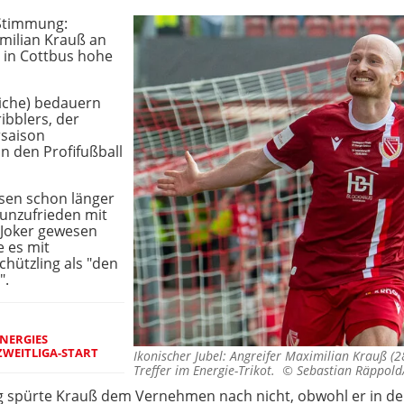
e Stimmung:
milian Krauß an
r in Cottbus hohe
liche) bedauern
ibblers, der
rsaison
in den Profifußball
ssen schon länger
 unzufrieden mit
 Joker gewesen
e es mit
chützling als "den
".
ENERGIES
ZWEITLIGA-START
Ikonischer Jubel: Angreifer Maximilian Krauß (28
Treffer im Energie-Trikot. ©
Sebastian Räppold
 spürte Krauß dem Vernehmen nach nicht, obwohl er in der 3