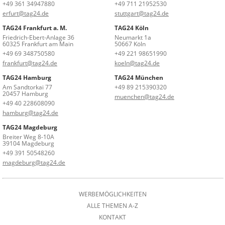
+49 361 34947880
+49 711 21952530
erfurt@tag24.de
stuttgart@tag24.de
TAG24 Frankfurt a. M.
TAG24 Köln
Friedrich-Ebert-Anlage 36
Neumarkt 1a
60325 Frankfurt am Main
50667 Köln
+49 69 348750580
+49 221 98651990
frankfurt@tag24.de
koeln@tag24.de
TAG24 Hamburg
TAG24 München
Am Sandtorkai 77
+49 89 215390320
20457 Hamburg
muenchen@tag24.de
+49 40 228608090
hamburg@tag24.de
TAG24 Magdeburg
Breiter Weg 8-10A
39104 Magdeburg
+49 391 50548260
magdeburg@tag24.de
WERBEMÖGLICHKEITEN
ALLE THEMEN A-Z
KONTAKT