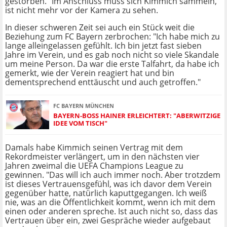
gestorben." Im Anschluss muss sich Kimmich sammeln,
ist nicht mehr vor der Kamera zu sehen.
In dieser schweren Zeit sei auch ein Stück weit die
Beziehung zum FC Bayern zerbrochen: "Ich habe mich zu
lange alleingelassen gefühlt. Ich bin jetzt fast sieben
Jahre im Verein, und es gab noch nicht so viele Skandale
um meine Person. Da war die erste Talfahrt, da habe ich
gemerkt, wie der Verein reagiert hat und bin
dementsprechend enttäuscht und auch getroffen."
FC BAYERN MÜNCHEN
BAYERN-BOSS HAINER ERLEICHTERT: "ABERWITZIGE
IDEE VOM TISCH"
Damals habe Kimmich seinen Vertrag mit dem
Rekordmeister verlängert, um in den nächsten vier
Jahren zweimal die UEFA Champions League zu
gewinnen. "Das will ich auch immer noch. Aber trotzdem
ist dieses Vertrauensgefühl, was ich davor dem Verein
gegenüber hatte, natürlich kaputtgegangen. Ich weiß
nie, was an die Öffentlichkeit kommt, wenn ich mit dem
einen oder anderen spreche. Ist auch nicht so, dass das
Vertrauen über ein, zwei Gespräche wieder aufgebaut