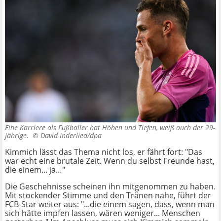
Eine Karriere als Fußballer hat Höhen und Tiefen, weiß auch der 29-
Jährige. ©
David Inderlied/dpa
Kimmich lässt das Thema nicht los, er fährt fort: "Das
war echt eine brutale Zeit. Wenn du selbst Freunde hast,
die einem... ja…"
Die Geschehnisse scheinen ihn mitgenommen zu haben.
Mit stockender Stimme und den Tränen nahe, führt der
FCB-Star weiter aus: "...die einem sagen, dass, wenn man
sich hätte impfen lassen, wären weniger... Menschen