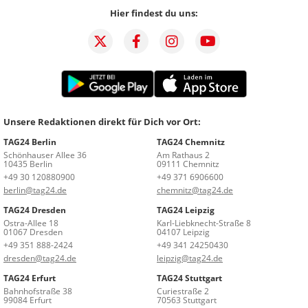
Hier findest du uns:
Unsere Redaktionen direkt für Dich vor Ort:
TAG24 Berlin
TAG24 Chemnitz
Schönhauser Allee 36
Am Rathaus 2
10435 Berlin
09111 Chemnitz
+49 30 120880900
+49 371 6906600
berlin@tag24.de
chemnitz@tag24.de
TAG24 Dresden
TAG24 Leipzig
Ostra-Allee 18
Karl-Liebknecht-Straße 8
01067 Dresden
04107 Leipzig
+49 351 888-2424
+49 341 24250430
dresden@tag24.de
leipzig@tag24.de
TAG24 Erfurt
TAG24 Stuttgart
Bahnhofstraße 38
Curiestraße 2
99084 Erfurt
70563 Stuttgart