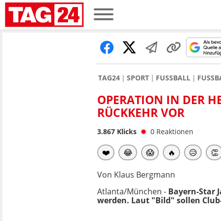
TAG24
SPORT
FUSSBALL
FUSSB
OPERATION IN DER HE
RÜCKKEHR VOR
3.867
Klicks
0
Reaktionen
❤️
😂
😱
🔥
😥
👏
Von Klaus Bergmann
Atlanta/München -
Bayern-Star J
werden. Laut "Bild" sollen Clu