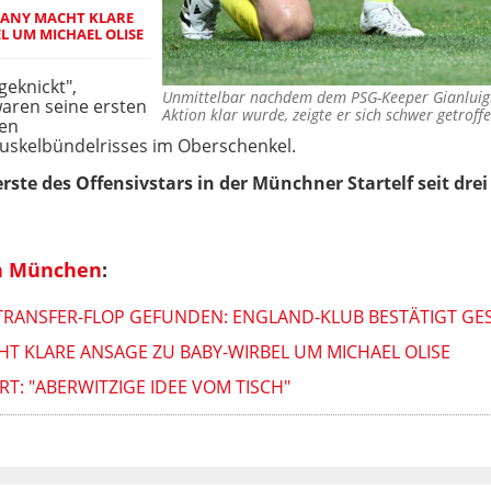
ANY MACHT KLARE
L UM MICHAEL OLISE
geknickt",
Unmittelbar nachdem dem PSG-Keeper Gianluig
waren seine ersten
Aktion klar wurde, zeigte er sich schwer getrof
gen
uskelbündelrisses im Oberschenkel.
rste des Offensivstars in der Münchner Startelf seit dre
n München
:
TRANSFER-FLOP GEFUNDEN: ENGLAND-KLUB BESTÄTIGT GE
T KLARE ANSAGE ZU BABY-WIRBEL UM MICHAEL OLISE
T: "ABERWITZIGE IDEE VOM TISCH"