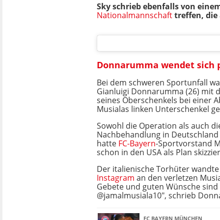
Sky schrieb ebenfalls von ein
Nationalmannschaft
treffen, die
Donnarumma wendet sich p
Bei dem schweren Sportunfall w
Gianluigi Donnarumma (26) mit d
seines Oberschenkels bei einer 
Musialas linken Unterschenkel ge
Sowohl die Operation als auch di
Nachbehandlung in Deutschland
hatte
FC-Bayern
-Sportvorstand M
schon in den USA als Plan skizzier
Der italienische Torhüter wandte 
Instagram
an den verletzen Musia
Gebete und guten Wünsche sind b
@jamalmusiala10", schrieb Don
FC BAYERN MÜNCHEN