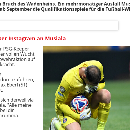
em Bruch des Wadenbeins. Ein mehrmonatiger Ausfall Mu
 ab September die Qualifikationsspiele für die Fußball-W
er Instagram an Musiala
ar PSG-Keeper
er vollen Wucht
Abwehraktion auf
kracht.
e
 durchzuführen,
ax Eberl (51)
t.
sich derweil via
la. "Alle meine
ei dir
narumma.