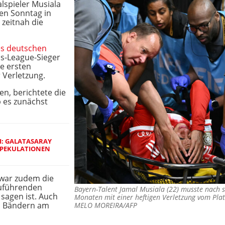
lspieler Musiala
en Sonntag in
zeitnah die
es deutschen
-League-Sieger
ie ersten
Verletzung.
n, berichtete die
ab es zunächst
I: GALATASARAY
SPEKULATIONEN
 war zudem die
zuführenden
Bayern-Talent Jamal Musiala (22) musste nach se
sagen ist. Auch
Monaten mit einer heftigen Verletzung vom Pl
en Bändern am
MELO MOREIRA/AFP