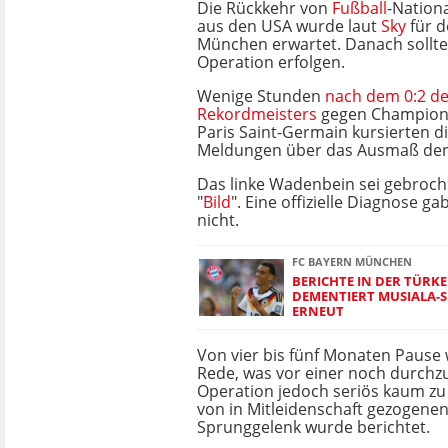
Die Rückkehr von
Fußball
-Nationa
aus den USA wurde laut
Sky
für d
München erwartet. Danach sollte 
Operation erfolgen.
Wenige Stunden
nach dem 0:2 d
Rekordmeisters
gegen Champions
Paris Saint-Germain kursierten d
Meldungen über das Ausmaß der 
Das linke Wadenbein sei gebroche
"
Bild
". Eine offizielle Diagnose g
nicht.
FC BAYERN MÜNCHEN
BERICHTE IN DER TÜRKE
DEMENTIERT MUSIALA-
ERNEUT
Von vier bis fünf Monaten Pause
Rede, was vor einer noch durch
Operation jedoch seriös kaum zu 
von in Mitleidenschaft gezogen
Sprunggelenk wurde berichtet.