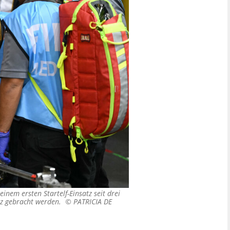
inem ersten Startelf-Einsatz seit drei
atz gebracht werden. ©
PATRICIA DE