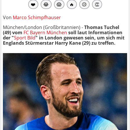
❤️
😂
😱
🔥
😥
👏
Von
Marco Schimpfhauser
München/London (Großbritannien) -
Thomas Tuchel
(49) vom
FC Bayern München
soll laut Informationen
der "
Sport Bild
" in London gewesen sein, um sich mit
Englands Stürmerstar Harry Kane (29) zu treffen.