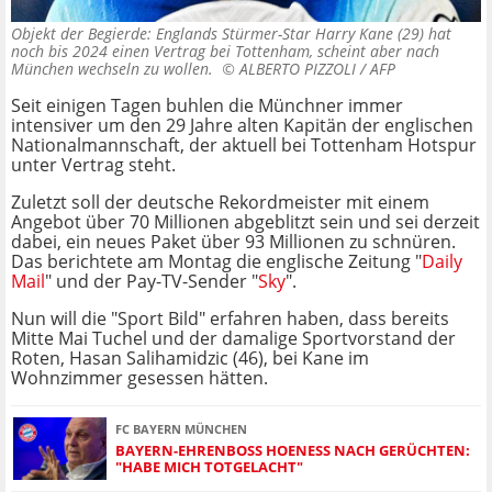
Objekt der Begierde: Englands Stürmer-Star Harry Kane (29) hat
noch bis 2024 einen Vertrag bei Tottenham, scheint aber nach
München wechseln zu wollen. ©
ALBERTO PIZZOLI / AFP
Seit einigen Tagen buhlen die Münchner immer
intensiver um den 29 Jahre alten Kapitän der englischen
Nationalmannschaft, der aktuell bei Tottenham Hotspur
unter Vertrag steht.
Zuletzt soll der deutsche Rekordmeister mit einem
Angebot über 70 Millionen abgeblitzt sein und sei derzeit
dabei, ein neues Paket über 93 Millionen zu schnüren.
Das berichtete am Montag die englische Zeitung "
Daily
Mail
" und der Pay-TV-Sender "
Sky
".
Nun will die "Sport Bild" erfahren haben, dass bereits
Mitte Mai Tuchel und der damalige Sportvorstand der
Roten, Hasan Salihamidzic (46), bei Kane im
Wohnzimmer gesessen hätten.
FC BAYERN MÜNCHEN
BAYERN-EHRENBOSS HOENESS NACH GERÜCHTEN: "
HABE MICH TOTGELACHT"