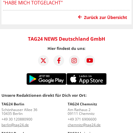
HABE MICH TOTGELACHT"
Zurück zur Übersicht
TAG24 NEWS Deutschland GmbH
Hier findest du uns:
Unsere Redaktionen direkt für Dich vor Ort:
TAG24 Berlin
TAG24 Chemnitz
Schönhauser Allee 36
Am Rathaus 2
10435 Berlin
09111 Chemnitz
+49 30 120880900
+49 371 6906600
berlin@tag24.de
chemnitz@tag24.de