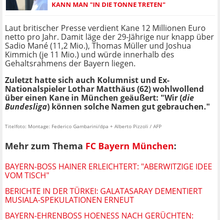
ANN MAN "IN DIE TONNE TRETEN"
Laut britischer Presse verdient Kane 12 Millionen Euro
netto pro Jahr. Damit läge der 29-Jährige nur knapp über
Sadio Mané (11,2 Mio.), Thomas Müller und Joshua
Kimmich (je 11 Mio.) und würde innerhalb des
Gehaltsrahmens der Bayern liegen.
Zuletzt hatte sich auch Kolumnist und Ex-
Nationalspieler Lothar Matthäus (62) wohlwollend
über einen Kane in München geäußert: "Wir (
die
Bundesliga
) können solche Namen gut gebrauchen."
Titelfoto: Montage: Federico Gambarini/dpa + Alberto Pizzoli / AFP
Mehr zum Thema
FC Bayern München
:
BAYERN-BOSS HAINER ERLEICHTERT: "ABERWITZIGE IDEE
VOM TISCH"
BERICHTE IN DER TÜRKEI: GALATASARAY DEMENTIERT
MUSIALA-SPEKULATIONEN ERNEUT
BAYERN-EHRENBOSS HOENESS NACH GERÜCHTEN: "