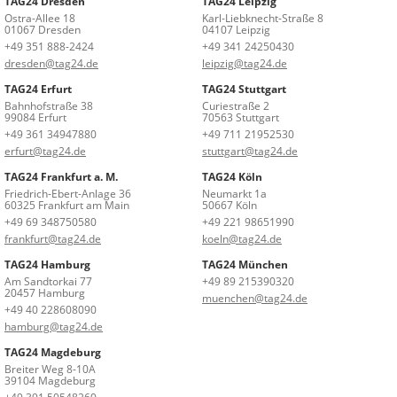
TAG24 Dresden
TAG24 Leipzig
Ostra-Allee 18
Karl-Liebknecht-Straße 8
01067 Dresden
04107 Leipzig
+49 351 888-2424
+49 341 24250430
dresden@tag24.de
leipzig@tag24.de
TAG24 Erfurt
TAG24 Stuttgart
Bahnhofstraße 38
Curiestraße 2
99084 Erfurt
70563 Stuttgart
+49 361 34947880
+49 711 21952530
erfurt@tag24.de
stuttgart@tag24.de
TAG24 Frankfurt a. M.
TAG24 Köln
Friedrich-Ebert-Anlage 36
Neumarkt 1a
60325 Frankfurt am Main
50667 Köln
+49 69 348750580
+49 221 98651990
frankfurt@tag24.de
koeln@tag24.de
TAG24 Hamburg
TAG24 München
Am Sandtorkai 77
+49 89 215390320
20457 Hamburg
muenchen@tag24.de
+49 40 228608090
hamburg@tag24.de
TAG24 Magdeburg
Breiter Weg 8-10A
39104 Magdeburg