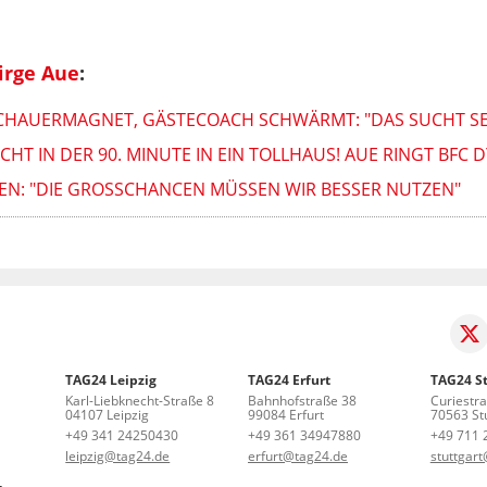
irge Aue
:
CHAUERMAGNET, GÄSTECOACH SCHWÄRMT: "DAS SUCHT SE
HT IN DER 90. MINUTE IN EIN TOLLHAUS! AUE RINGT BFC
BEN: "DIE GROSSCHANCEN MÜSSEN WIR BESSER NUTZEN"
TAG24 Leipzig
TAG24 Erfurt
TAG24 St
Karl-Liebknecht-Straße 8
Bahnhofstraße 38
Curiestr
04107 Leipzig
99084 Erfurt
70563 Stu
+49 341 24250430
+49 361 34947880
+49 711 
leipzig@tag24.de
erfurt@tag24.de
stuttgar