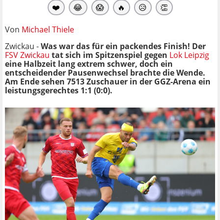
❤️
😂
😱
🔥
😥
👏
Von
Michael Thiele
Zwickau -
Was war das für ein packendes Finish! Der
FSV Zwickau
tat sich im Spitzenspiel gegen
Lok Leipzig
eine Halbzeit lang extrem schwer, doch ein
entscheidender Pausenwechsel brachte die Wende.
Am Ende sehen 7513 Zuschauer in der GGZ-Arena ein
leistungsgerechtes 1:1 (0:0).