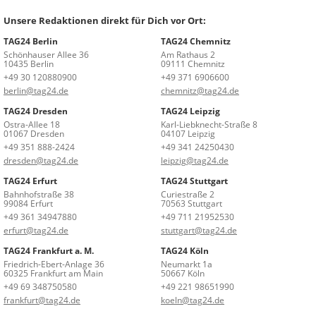
Unsere Redaktionen direkt für Dich vor Ort:
TAG24 Berlin
TAG24 Chemnitz
Schönhauser Allee 36
Am Rathaus 2
10435 Berlin
09111 Chemnitz
+49 30 120880900
+49 371 6906600
berlin@tag24.de
chemnitz@tag24.de
TAG24 Dresden
TAG24 Leipzig
Ostra-Allee 18
Karl-Liebknecht-Straße 8
01067 Dresden
04107 Leipzig
+49 351 888-2424
+49 341 24250430
dresden@tag24.de
leipzig@tag24.de
TAG24 Erfurt
TAG24 Stuttgart
Bahnhofstraße 38
Curiestraße 2
99084 Erfurt
70563 Stuttgart
+49 361 34947880
+49 711 21952530
erfurt@tag24.de
stuttgart@tag24.de
TAG24 Frankfurt a. M.
TAG24 Köln
Friedrich-Ebert-Anlage 36
Neumarkt 1a
60325 Frankfurt am Main
50667 Köln
+49 69 348750580
+49 221 98651990
frankfurt@tag24.de
koeln@tag24.de