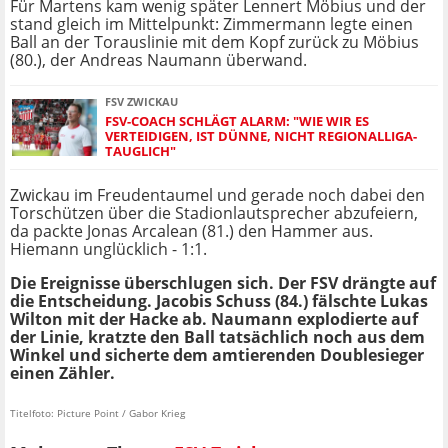
Für Martens kam wenig später Lennert Möbius und der
stand gleich im Mittelpunkt: Zimmermann legte einen
Ball an der Torauslinie mit dem Kopf zurück zu Möbius
(80.), der Andreas Naumann überwand.
FSV ZWICKAU
FSV-COACH SCHLÄGT ALARM: "WIE WIR ES
VERTEIDIGEN, IST DÜNNE, NICHT REGIONALLIGA-
TAUGLICH"
Zwickau im Freudentaumel und gerade noch dabei den
Torschützen über die Stadionlautsprecher abzufeiern,
da packte Jonas Arcalean (81.) den Hammer aus.
Hiemann unglücklich - 1:1.
Die Ereignisse überschlugen sich. Der FSV drängte auf
die Entscheidung. Jacobis Schuss (84.) fälschte Lukas
Wilton mit der Hacke ab. Naumann explodierte auf
der Linie, kratzte den Ball tatsächlich noch aus dem
Winkel und sicherte dem amtierenden Doublesieger
einen Zähler.
Titelfoto: Picture Point / Gabor Krieg