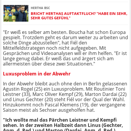
HERTHA BSC
BRICHT HERTHAS AUFTAKTFLUCH? "HABE EIN SEHR,
SEHR GUTES GEFÜHL"
"Er weiß es selber am besten. Boucha hat schon Europa
gespielt. Trotzdem geht es darum weiter zu arbeiten und
solche Dinge abzustellen", hat Fiél den
Mittelfeldstrategen noch nicht aufgegeben. Mit
Gesprächen und Videoanalysen will er ihm helfen. "Er ist
lange genug dabei. Er weiß das und ärgert sich am
allermeisten über diese zwei Situationen."
Luxusproblem in der Abwehr
In der Abwehr bleibt auch ohne den in Berlin gelassenen
Agustin Rogel (25) ein Luxusproblem. Mit Routinier Toni
Leistner (33), Marc Oliver Kempf (29), Marton Dardai (22)
und Linus Gechter (20) steht Fiél vor der Qual der Wahl.
Hinzukommt noch Pascal Klemens (19), der vergangene
Saison meist als Sechser ausgeholfen hat.
"Ich wollte mal das Pärchen Leistner und Kempfi
sehen. In der zweiten Halbzeit dann Linus (Gechter,
Anm. d. Red.) und Marton (Dardai, Anm. d. Red.).