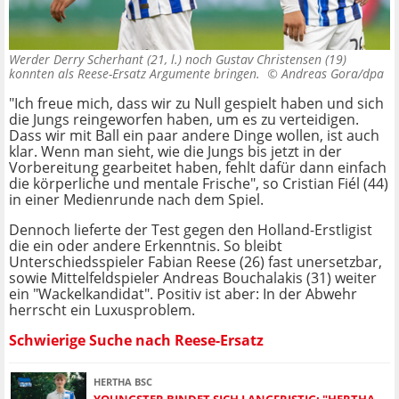
Werder Derry Scherhant (21, l.) noch Gustav Christensen (19)
konnten als Reese-Ersatz Argumente bringen. ©
Andreas Gora/dpa
"Ich freue mich, dass wir zu Null gespielt haben und sich
die Jungs reingeworfen haben, um es zu verteidigen.
Dass wir mit Ball ein paar andere Dinge wollen, ist auch
klar. Wenn man sieht, wie die Jungs bis jetzt in der
Vorbereitung gearbeitet haben, fehlt dafür dann einfach
die körperliche und mentale Frische", so Cristian Fiél (44)
in einer Medienrunde nach dem Spiel.
Dennoch lieferte der Test gegen den Holland-Erstligist
die ein oder andere Erkenntnis. So bleibt
Unterschiedsspieler Fabian Reese (26) fast unersetzbar,
sowie Mittelfeldspieler Andreas Bouchalakis (31) weiter
ein "Wackelkandidat". Positiv ist aber: In der Abwehr
herrscht ein Luxusproblem.
Schwierige Suche nach Reese-Ersatz
HERTHA BSC
YOUNGSTER BINDET SICH LANGFRISTIG: "HERTHA