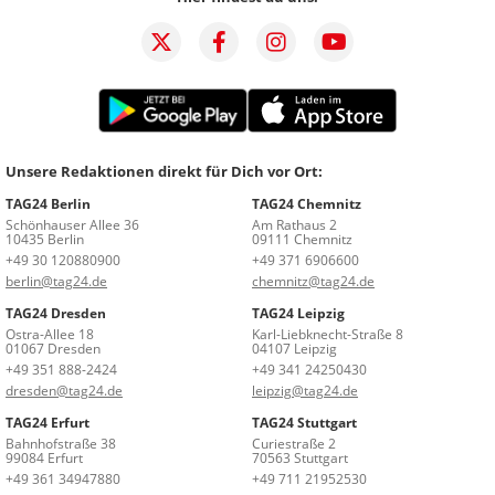
Unsere Redaktionen direkt für Dich vor Ort:
TAG24 Berlin
TAG24 Chemnitz
Schönhauser Allee 36
Am Rathaus 2
10435 Berlin
09111 Chemnitz
+49 30 120880900
+49 371 6906600
berlin@tag24.de
chemnitz@tag24.de
TAG24 Dresden
TAG24 Leipzig
Ostra-Allee 18
Karl-Liebknecht-Straße 8
01067 Dresden
04107 Leipzig
+49 351 888-2424
+49 341 24250430
dresden@tag24.de
leipzig@tag24.de
TAG24 Erfurt
TAG24 Stuttgart
Bahnhofstraße 38
Curiestraße 2
99084 Erfurt
70563 Stuttgart
+49 361 34947880
+49 711 21952530