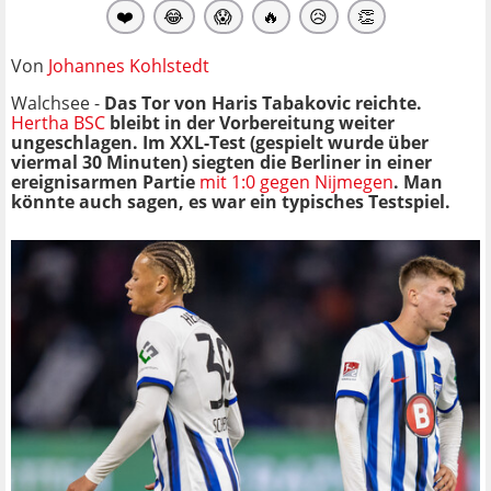
❤️
😂
😱
🔥
😥
👏
Von
Johannes Kohlstedt
Walchsee -
Das Tor von Haris Tabakovic reichte.
Hertha BSC
bleibt in der Vorbereitung weiter
ungeschlagen. Im XXL-Test (gespielt wurde über
viermal 30 Minuten) siegten die Berliner in einer
ereignisarmen Partie
mit 1:0 gegen Nijmegen
. Man
könnte auch sagen, es war ein typisches Testspiel.