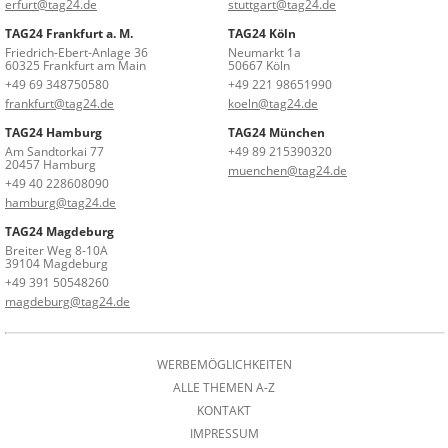
erfurt@tag24.de
stuttgart@tag24.de
TAG24 Frankfurt a. M.
TAG24 Köln
Friedrich-Ebert-Anlage 36
Neumarkt 1a
60325 Frankfurt am Main
50667 Köln
+49 69 348750580
+49 221 98651990
frankfurt@tag24.de
koeln@tag24.de
TAG24 Hamburg
TAG24 München
Am Sandtorkai 77
+49 89 215390320
20457 Hamburg
muenchen@tag24.de
+49 40 228608090
hamburg@tag24.de
TAG24 Magdeburg
Breiter Weg 8-10A
39104 Magdeburg
+49 391 50548260
magdeburg@tag24.de
WERBEMÖGLICHKEITEN
ALLE THEMEN A-Z
KONTAKT
IMPRESSUM