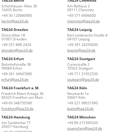
TAG24 Berlin
TAG24 Chemnitz
Schönhauser Allee 36
Am Rathaus 2
10435 Berlin
09111 Chemnitz
+49 30 120880900
+49 371 6906600
berlin@tag24.de
chemnitz@tag24.de
TAG24 Dresden
TAG24 Leipzig
Ostra-Allee 18
Karl-Liebknecht-Straße 8
01067 Dresden
04107 Leipzig
+49 351 888-2424
+49 341 24250430
dresden@tag24.de
leipzig@tag24.de
TAG24 Erfurt
TAG24 Stuttgart
Bahnhofstraße 38
Curiestraße 2
99084 Erfurt
70563 Stuttgart
+49 361 34947880
+49 711 21952530
erfurt@tag24.de
stuttgart@tag24.de
TAG24 Frankfurt a. M.
TAG24 Köln
Friedrich-Ebert-Anlage 36
Neumarkt 1a
60325 Frankfurt am Main
50667 Köln
+49 69 348750580
+49 221 98651990
frankfurt@tag24.de
koeln@tag24.de
TAG24 Hamburg
TAG24 München
Am Sandtorkai 77
+49 89 215390320
20457 Hamburg
muenchen@tag24.de