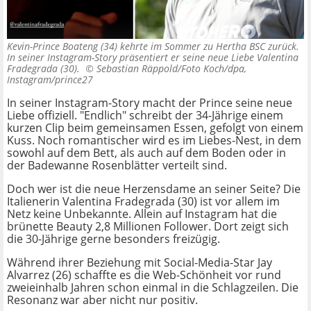
Kevin-Prince Boateng (34) kehrte im Sommer zu Hertha BSC zurück.
In seiner Instagram-Story präsentiert er seine neue Liebe Valentina
Fradegrada (30). ©
Sebastian Räppold/Foto Koch/dpa,
Instagram/prince27
In seiner Instagram-Story macht der Prince seine neue
Liebe offiziell. "Endlich" schreibt der 34-Jährige einem
kurzen Clip beim gemeinsamen Essen, gefolgt von einem
Kuss. Noch romantischer wird es im Liebes-Nest, in dem
sowohl auf dem Bett, als auch auf dem Boden oder in
der Badewanne Rosenblätter verteilt sind.
Doch wer ist die neue Herzensdame an seiner Seite? Die
Italienerin Valentina Fradegrada (30) ist vor allem im
Netz keine Unbekannte. Allein auf Instagram hat die
brünette Beauty 2,8 Millionen Follower. Dort zeigt sich
die 30-Jährige gerne besonders freizügig.
Während ihrer Beziehung mit Social-Media-Star Jay
Alvarrez (26) schaffte es die Web-Schönheit vor rund
zweieinhalb Jahren schon einmal in die Schlagzeilen. Die
Resonanz war aber nicht nur positiv.