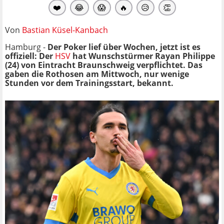
❤️
😂
😱
🔥
😥
👏
Von
Bastian Küsel-Kanbach
Hamburg -
Der Poker lief über Wochen, jetzt ist es
offiziell: Der
HSV
hat Wunschstürmer Rayan Philippe
(24) von Eintracht Braunschweig verpflichtet. Das
gaben die Rothosen am Mittwoch, nur wenige
Stunden vor dem Trainingsstart, bekannt.