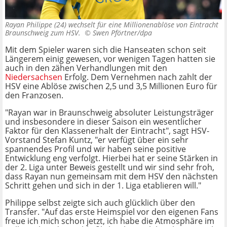
Rayan Philippe (24) wechselt für eine Millionenablöse von Eintracht
Braunschweig zum HSV. ©
Swen Pförtner/dpa
Mit dem Spieler waren sich die Hanseaten schon seit
Längerem einig gewesen, vor wenigen Tagen hatten sie
auch in den zähen Verhandlungen mit den
Niedersachsen
Erfolg. Dem Vernehmen nach zahlt der
HSV eine Ablöse zwischen 2,5 und 3,5 Millionen Euro für
den Franzosen.
"Rayan war in Braunschweig absoluter Leistungsträger
und insbesondere in dieser Saison ein wesentlicher
Faktor für den Klassenerhalt der Eintracht", sagt HSV-
Vorstand Stefan Kuntz, "er verfügt über ein sehr
spannendes Profil und wir haben seine positive
Entwicklung eng verfolgt. Hierbei hat er seine Stärken in
der 2. Liga unter Beweis gestellt und wir sind sehr froh,
dass Rayan nun gemeinsam mit dem HSV den nächsten
Schritt gehen und sich in der 1. Liga etablieren will."
Philippe selbst zeigte sich auch glücklich über den
Transfer. "Auf das erste Heimspiel vor den eigenen Fans
freue ich mich schon jetzt, ich habe die Atmosphäre im