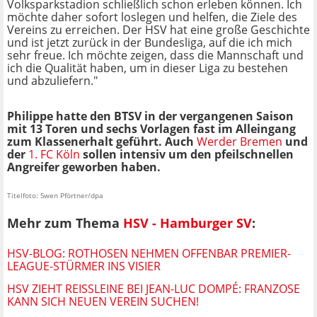
Volksparkstadion schließlich schon erleben können. Ich
möchte daher sofort loslegen und helfen, die Ziele des
Vereins zu erreichen. Der HSV hat eine große Geschichte
und ist jetzt zurück in der Bundesliga, auf die ich mich
sehr freue. Ich möchte zeigen, dass die Mannschaft und
ich die Qualität haben, um in dieser Liga zu bestehen
und abzuliefern."
Philippe hatte den BTSV in der vergangenen Saison
mit 13 Toren und sechs Vorlagen fast im Alleingang
zum Klassenerhalt geführt. Auch
Werder Bremen
und
der
1. FC Köln
sollen intensiv um den pfeilschnellen
Angreifer geworben haben.
Titelfoto: Swen Pförtner/dpa
Mehr zum Thema
HSV - Hamburger SV
:
HSV-BLOG: ROTHOSEN NEHMEN OFFENBAR PREMIER-
LEAGUE-STÜRMER INS VISIER
HSV ZIEHT REISSLEINE BEI JEAN-LUC DOMPÉ: FRANZOSE K
ANN SICH NEUEN VEREIN SUCHEN!