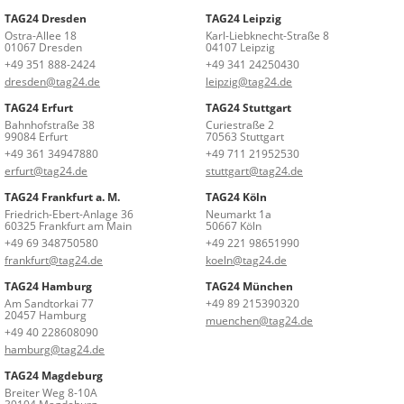
TAG24 Dresden
TAG24 Leipzig
Ostra-Allee 18
Karl-Liebknecht-Straße 8
01067 Dresden
04107 Leipzig
+49 351 888-2424
+49 341 24250430
dresden@tag24.de
leipzig@tag24.de
TAG24 Erfurt
TAG24 Stuttgart
Bahnhofstraße 38
Curiestraße 2
99084 Erfurt
70563 Stuttgart
+49 361 34947880
+49 711 21952530
erfurt@tag24.de
stuttgart@tag24.de
TAG24 Frankfurt a. M.
TAG24 Köln
Friedrich-Ebert-Anlage 36
Neumarkt 1a
60325 Frankfurt am Main
50667 Köln
+49 69 348750580
+49 221 98651990
frankfurt@tag24.de
koeln@tag24.de
TAG24 Hamburg
TAG24 München
Am Sandtorkai 77
+49 89 215390320
20457 Hamburg
muenchen@tag24.de
+49 40 228608090
hamburg@tag24.de
TAG24 Magdeburg
Breiter Weg 8-10A