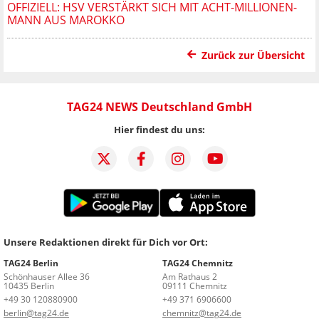
OFFIZIELL: HSV VERSTÄRKT SICH MIT ACHT-MILLIONEN-
MANN AUS MAROKKO
Zurück zur Übersicht
TAG24 NEWS Deutschland GmbH
Hier findest du uns:
Unsere Redaktionen direkt für Dich vor Ort:
TAG24 Berlin
TAG24 Chemnitz
Schönhauser Allee 36
Am Rathaus 2
10435 Berlin
09111 Chemnitz
+49 30 120880900
+49 371 6906600
berlin@tag24.de
chemnitz@tag24.de