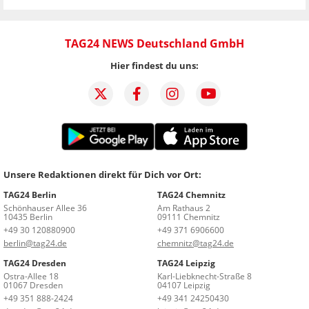
TAG24 NEWS Deutschland GmbH
Hier findest du uns:
Unsere Redaktionen direkt für Dich vor Ort:
TAG24 Berlin
TAG24 Chemnitz
Schönhauser Allee 36
Am Rathaus 2
10435 Berlin
09111 Chemnitz
+49 30 120880900
+49 371 6906600
berlin@tag24.de
chemnitz@tag24.de
TAG24 Dresden
TAG24 Leipzig
Ostra-Allee 18
Karl-Liebknecht-Straße 8
01067 Dresden
04107 Leipzig
+49 351 888-2424
+49 341 24250430