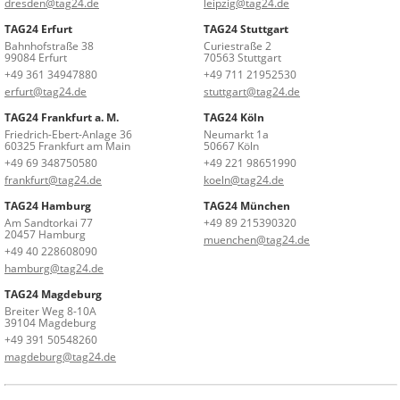
dresden@tag24.de
leipzig@tag24.de
TAG24 Erfurt
TAG24 Stuttgart
Bahnhofstraße 38
Curiestraße 2
99084 Erfurt
70563 Stuttgart
+49 361 34947880
+49 711 21952530
erfurt@tag24.de
stuttgart@tag24.de
TAG24 Frankfurt a. M.
TAG24 Köln
Friedrich-Ebert-Anlage 36
Neumarkt 1a
60325 Frankfurt am Main
50667 Köln
+49 69 348750580
+49 221 98651990
frankfurt@tag24.de
koeln@tag24.de
TAG24 Hamburg
TAG24 München
Am Sandtorkai 77
+49 89 215390320
20457 Hamburg
muenchen@tag24.de
+49 40 228608090
hamburg@tag24.de
TAG24 Magdeburg
Breiter Weg 8-10A
39104 Magdeburg
+49 391 50548260
magdeburg@tag24.de