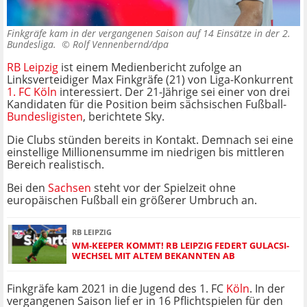
Finkgräfe kam in der vergangenen Saison auf 14 Einsätze in der 2.
Bundesliga. ©
Rolf Vennenbernd/dpa
RB Leipzig
ist einem Medienbericht zufolge an
Linksverteidiger Max Finkgräfe (21) von Liga-Konkurrent
1. FC Köln
interessiert. Der 21-Jährige sei einer von drei
Kandidaten für die Position beim sächsischen Fußball-
Bundesligisten
, berichtete Sky.
Die Clubs stünden bereits in Kontakt. Demnach sei eine
einstellige Millionensumme im niedrigen bis mittleren
Bereich realistisch.
Bei den
Sachsen
steht vor der Spielzeit ohne
europäischen Fußball ein größerer Umbruch an.
RB LEIPZIG
WM-KEEPER KOMMT! RB LEIPZIG FEDERT GULACSI-
WECHSEL MIT ALTEM BEKANNTEN AB
Finkgräfe kam 2021 in die Jugend des 1. FC
Köln
. In der
vergangenen Saison lief er in 16 Pflichtspielen für den