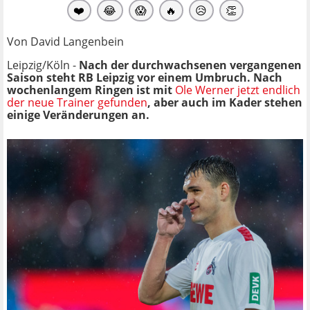
❤️
😂
😱
🔥
😥
👏
Von David Langenbein
Leipzig/Köln -
Nach der durchwachsenen vergangenen
Saison steht RB Leipzig vor einem Umbruch. Nach
wochenlangem Ringen ist mit
Ole Werner jetzt endlich
der neue Trainer gefunden
, aber auch im Kader stehen
einige Veränderungen an.