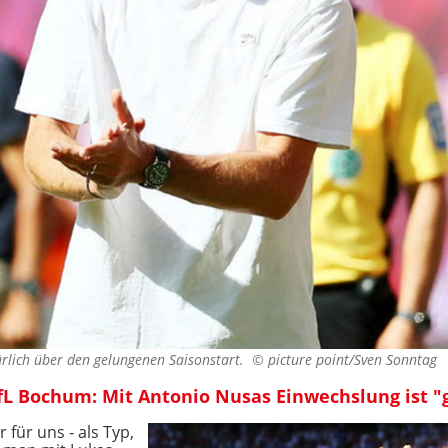
türlich über den gelungenen Saisonstart. ©
picture point/Sven Sonntag
fL Bochum: Mit Antonio Nusas Einwechslung ist "g
 für uns - als Typ,