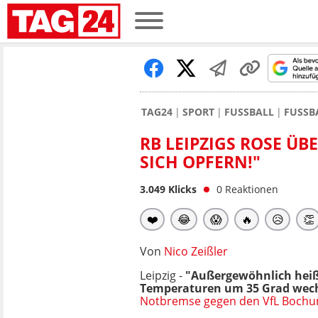
TAG24
SPORT
FUSSBALL
FUSSB
RB LEIPZIGS ROSE ÜB
SICH OPFERN!"
3.049
Klicks
0
Reaktionen
❤️
😂
😱
🔥
😥
👏
Von
Nico Zeißler
Leipzig -
"Außergewöhnlich heiß
Temperaturen um 35 Grad wechs
Notbremse gegen den VfL Boch