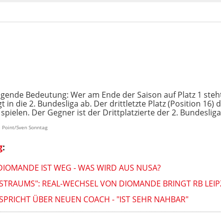
olgende Bedeutung: Wer am Ende der Saison auf Platz 1 steht
 in die 2. Bundesliga ab. Der drittletzte Platz (Position 16)
pielen. Der Gegner ist der Drittplatzierte der 2. Bundesliga
e Point/Sven Sonntag
g
:
 DIOMANDE IST WEG - WAS WIRD AUS NUSA?
TSTRAUMS": REAL-WECHSEL VON DIOMANDE BRINGT RB LEI
 SPRICHT ÜBER NEUEN COACH - "IST SEHR NAHBAR"