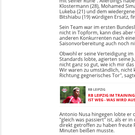
mit seiner Ruhe". Allerdings hab
Klostermann (28), Mohamed Simak
Lukeba (21) und dem wiedergenes
Bitshiabu (19) würdigen Ersatz, f
Sein Team war im ersten Bundesl
nicht in Topform, kann dies aber
anderen Konkurrenten nach einer
Saisonvorbereitung auch noch nic
Obwohl er seine Verteidigung im 
Standards lobte, agierten seine J
nicht ganz so gut, wie ich mir da
Wir waren zu umständlich, nicht
Richtung gegnerisches Tor", sagte
RB LEIPZIG
RB LEIPZIG IM TRAINI
IST WEG - WAS WIRD AU
Antonio Nusa hingegen lobte er 
"gleich was passiert" ist, als er 
direkt getroffen zu haben freute
Minuten beißen musste.