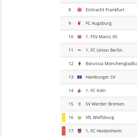
8
Eintracht Frankfurt
9
FC Augsburg
10
1. FSV Mainz 05
11
1. FC Union Berlin
12
Borussia Mönchengladb
13
Hamburger SV
14
1. FC Köln
15
SV Werder Bremen
16
VfL Wolfsburg
17
1. FC Heidenheim