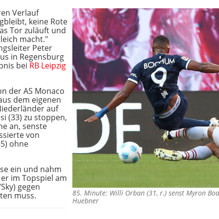
ren Verlauf
leibt, keine Rote
as Tor zuläuft und
eich macht."
sleiter Peter
aus in Regensburg
ebnis bei
RB Leipzig
von der AS Monaco
 aus dem eigenen
Niederländer auf
i (33) zu stoppen,
he an, senste
sierte von
35) ohne
Rose ein und nahm
n er im Topspiel am
Sky) gegen
85. Minute: Willi Orban (31, r.) senst Myron Bo
hten muss.
Huebner