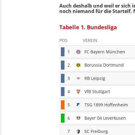
Auch deshalb und weil er sich 
noch niemand für die Startelf.
Tabelle 1. Bundesliga
POS
VEREIN
1
FC Bayern München
2
Borussia Dortmund
3
RB Leipzig
4
VfB Stuttgart
5
TSG 1899 Hoffenheim
6
Bayer 04 Leverkusen
7
SC Freiburg