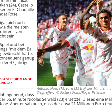
e man mit Lukas
an (24), Castello
enen El-Chadaille
indet Rose.
igaspiel noch
 wie die meisten
 intensiven
ht sein.
Spiel und bei
ungs "mit dem Ball
s gewünscht hätte.
 konsequent genug
 der 47-Jährige.
NGSLAGER: DIOMANDE
S NUSA?
Antonio Nusa (19, vorn M.) traf vier Minuten n
Siegtreffer. ©
Picture Point/Roger Petzsche
dahingehend, dass
in der 55. Minute Nicolas Seiwald (23) ersetzte. Dieses eine 
 Rose. Aber er sah auch, dass der etwa 21 Millionen Euro te