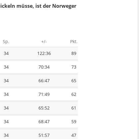
ickeln müsse, ist der Norweger
Sp.
+/-
Pkt.
34
122:36
89
34
70:34
73
34
66:47
65
34
71:49
62
34
65:52
61
34
68:47
59
34
51:57
47