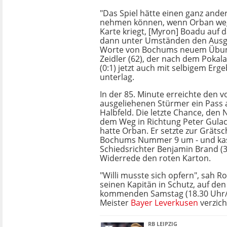
"Das Spiel hätte einen ganz ande
nehmen können, wenn Orban wegb
Karte kriegt, [Myron] Boadu auf d
dann unter Umständen den Ausgl
Worte von Bochums neuem Übung
Zeidler (62), der nach dem Pokal
(0:1) jetzt auch mit selbigem Erg
unterlag.
In der 85. Minute erreichte den 
ausgeliehenen Stürmer ein Pass
Halbfeld. Die letzte Chance, den 
dem Weg in Richtung Peter Gulacs
hatte Orban. Er setzte zur Grätsc
Bochums Nummer 9 um - und kas
Schiedsrichter Benjamin Brand (
Widerrede den roten Karton.
"Willi musste sich opfern", sah 
seinen Kapitän in Schutz, auf de
kommenden Samstag (18.30 Uhr/
Meister
Bayer Leverkusen
verzic
RB LEIPZIG