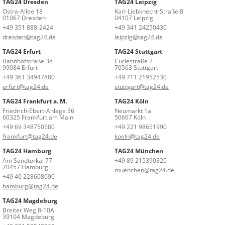
TAG24 Dresden
TAG24 Leipzig
Ostra-Allee 18
Karl-Liebknecht-Straße 8
01067 Dresden
04107 Leipzig
+49 351 888-2424
+49 341 24250430
dresden@tag24.de
leipzig@tag24.de
TAG24 Erfurt
TAG24 Stuttgart
Bahnhofstraße 38
Curiestraße 2
99084 Erfurt
70563 Stuttgart
+49 361 34947880
+49 711 21952530
erfurt@tag24.de
stuttgart@tag24.de
TAG24 Frankfurt a. M.
TAG24 Köln
Friedrich-Ebert-Anlage 36
Neumarkt 1a
60325 Frankfurt am Main
50667 Köln
+49 69 348750580
+49 221 98651990
frankfurt@tag24.de
koeln@tag24.de
TAG24 Hamburg
TAG24 München
Am Sandtorkai 77
+49 89 215390320
20457 Hamburg
muenchen@tag24.de
+49 40 228608090
hamburg@tag24.de
TAG24 Magdeburg
Breiter Weg 8-10A
39104 Magdeburg