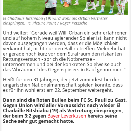
El Chadaille Bitshiabu (19) wird wohl als Orban-Vertreter
einspringen. ©
Picture Point / Roger Petzsche
Und weiter: "Gerade weil Willi Orban ein sehr erfahrener
und auf hohem Niveau agierender Spieler ist, kann nicht
davon ausgegangen werden, dass er die Möglichkeit
verkannt hat, nicht nur den Ball zu treffen. Vielmehr hat
er gerade noch kurz vor dem Strafraum den riskanten
Rettungsversuch - sprich die Notbremse -
unternommen und bei der konkreten Spielweise auch
das 'Abräumen' des Gegenspielers in Kauf genommen."
Heißt für den 31-Jährigen, der jetzt zumindest bei der
ungarischen Nationalmannschaft spielen konnte, dass
es für ihn wohl erst am 22. September weitergeht.
Dann sind die Roten Bullen beim FC St. Pauli zu Gast.
Gegen Union wird aller Voraussicht nach wieder El
Chadaille Bitshiabu (19) als Vertretung einspringen,
der beim 3:2 gegen
Bayer Leverkusen
bereits seine
Sache sehr gut gemacht hatte.