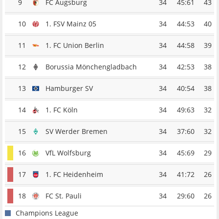
9
FC Augsburg
34
45:61
43
10
1. FSV Mainz 05
34
44:53
40
11
1. FC Union Berlin
34
44:58
39
12
Borussia Mönchengladbach
34
42:53
38
13
Hamburger SV
34
40:54
38
14
1. FC Köln
34
49:63
32
15
SV Werder Bremen
34
37:60
32
16
VfL Wolfsburg
34
45:69
29
17
1. FC Heidenheim
34
41:72
26
18
FC St. Pauli
34
29:60
26
Champions League