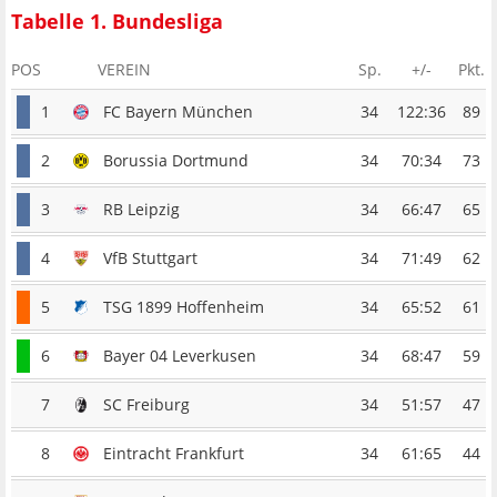
Tabelle 1. Bundesliga
POS
VEREIN
Sp.
+/-
Pkt.
1
FC Bayern München
34
122:36
89
2
Borussia Dortmund
34
70:34
73
3
RB Leipzig
34
66:47
65
4
VfB Stuttgart
34
71:49
62
5
TSG 1899 Hoffenheim
34
65:52
61
6
Bayer 04 Leverkusen
34
68:47
59
7
SC Freiburg
34
51:57
47
8
Eintracht Frankfurt
34
61:65
44