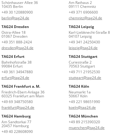
Schönhauser Allee 36
Am Rathaus 2
10435 Berlin
09111 Chemnitz
+49 30 120880900
+49 371 6906600
berlin@tag24.de
chemnitz@tag24.de
TAG24 Dresden
TAG24 Leipzig
Ostra-Allee 18
Karl-Liebknecht-Straße 8
01067 Dresden
04107 Leipzig
+49 351 888-2424
+49 341 24250430
dresden@tag24.de
leipzig@tag24.de
TAG24 Erfurt
TAG24 Stuttgart
Bahnhofstraße 38
Curiestraße 2
99084 Erfurt
70563 Stuttgart
+49 361 34947880
+49 711 21952530
erfurt@tag24.de
stuttgart@tag24.de
TAG24 Frankfurt a. M.
TAG24 Köln
Friedrich-Ebert-Anlage 36
Neumarkt 1a
60325 Frankfurt am Main
50667 Köln
+49 69 348750580
+49 221 98651990
frankfurt@tag24.de
koeln@tag24.de
TAG24 Hamburg
TAG24 München
Am Sandtorkai 77
+49 89 215390320
20457 Hamburg
muenchen@tag24.de
+49 40 228608090