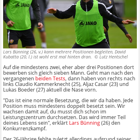
Lars Bünning (26, v.) kann mehrere Positionen begleiten, David
Kubatta (20, l.) ist wohl erst mal hinten dran. ©
Lutz Hentschel
Auf die mindestens zwei, eher aber drei Positionen dort
bewerben sich gleich sieben Mann. Geht man nach den
vergangenen
beiden Tests
, dann haben von rechts nach
links Claudio Kammerknecht (25), Aljaz Casar (23) und
Lukas Boeder (27) aktuell die Nase vorn.
"Das ist eine normale Besetzung, die wir da haben. Jede
Position muss mindestens doppelt besetzt sein. Wir
wachsen damit auf, du musst dich schon im
Leistungszentrum durchsetzen. Das wird immer Teil
deines Lebens sein", erklärt
Lars Bünning
(26) den
Konkurrenzkampf.
Der 26-Jährige fehlte zuletzt allerdings aufgrund seiner