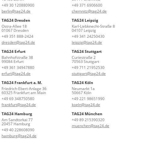
+49 30 120880900
+49 371 6906600
berlin@tag24.de
chemnitz@tag24.de
TAG24 Dresden
TAG24 Leipzig
Ostra-Allee 18
Karl-Liebknecht-Straße 8
01067 Dresden
04107 Leipzig
+49 351 888-2424
+49 341 24250430
dresden@tag24.de
leipzig@tag24.de
TAG24 Erfurt
TAG24 Stuttgart
Bahnhofstraße 38
Curiestraße 2
99084 Erfurt
70563 Stuttgart
+49 361 34947880
+49 711 21952530
erfurt@tag24.de
stuttgart@tag24.de
TAG24 Frankfurt a. M.
TAG24 Köln
Friedrich-Ebert-Anlage 36
Neumarkt 1a
60325 Frankfurt am Main
50667 Köln
+49 69 348750580
+49 221 98651990
frankfurt@tag24.de
koeln@tag24.de
TAG24 Hamburg
TAG24 München
Am Sandtorkai 77
+49 89 215390320
20457 Hamburg
muenchen@tag24.de
+49 40 228608090
hamburg@tag24.de