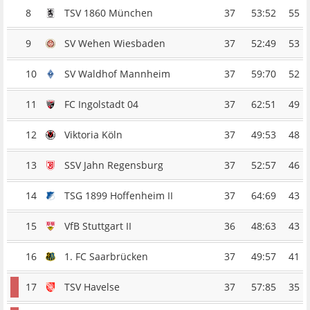
8
TSV 1860 München
37
53:52
55
9
SV Wehen Wiesbaden
37
52:49
53
10
SV Waldhof Mannheim
37
59:70
52
11
FC Ingolstadt 04
37
62:51
49
12
Viktoria Köln
37
49:53
48
13
SSV Jahn Regensburg
37
52:57
46
14
TSG 1899 Hoffenheim II
37
64:69
43
15
VfB Stuttgart II
36
48:63
43
16
1. FC Saarbrücken
37
49:57
41
17
TSV Havelse
37
57:85
35