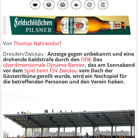
❤️
😂
😱
🔥
😥
👏
Von
Thomas Nahrendorf
Dresden/Zwickau -
Anzeige gegen unbekannt und eine
drohende Geldstrafe durch den
DFB
: Das
überdimensionale Dynamo-Banner
, das am Sonnabend
vor dem
Spiel beim FSV Zwickau
vom Dach der
Gästetribüne gerollt wurde, wird ein Nachspiel für
die betreffenden Personen und den Verein haben.