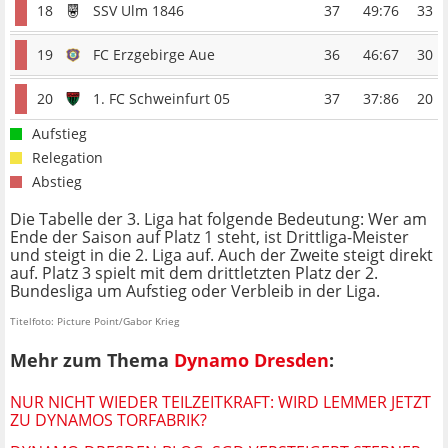
18
SSV Ulm 1846
37
49:76
33
19
FC Erzgebirge Aue
36
46:67
30
20
1. FC Schweinfurt 05
37
37:86
20
Aufstieg
Relegation
Abstieg
Die Tabelle der 3. Liga hat folgende Bedeutung: Wer am
Ende der Saison auf Platz 1 steht, ist Drittliga-Meister
und steigt in die 2. Liga auf. Auch der Zweite steigt direkt
auf. Platz 3 spielt mit dem drittletzten Platz der 2.
Bundesliga um Aufstieg oder Verbleib in der Liga.
Titelfoto: Picture Point/Gabor Krieg
Mehr zum Thema
Dynamo Dresden
:
NUR NICHT WIEDER TEILZEITKRAFT: WIRD LEMMER JETZT
ZU DYNAMOS TORFABRIK?