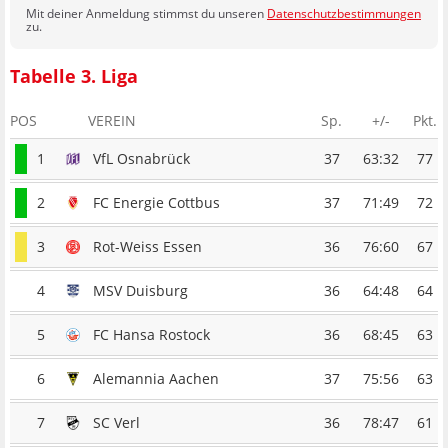
Mit deiner Anmeldung stimmst du unseren
Datenschutzbestimmungen
zu.
Tabelle 3. Liga
POS
VEREIN
Sp.
+/-
Pkt.
1
VfL Osnabrück
37
63:32
77
2
FC Energie Cottbus
37
71:49
72
3
Rot-Weiss Essen
36
76:60
67
4
MSV Duisburg
36
64:48
64
5
FC Hansa Rostock
36
68:45
63
6
Alemannia Aachen
37
75:56
63
7
SC Verl
36
78:47
61