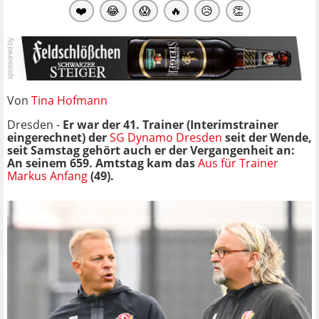
❤️
😂
😱
🔥
😥
👏
Von
Tina Hofmann
Dresden -
Er war der 41. Trainer (Interimstrainer
eingerechnet) der
SG Dynamo Dresden
seit der Wende,
seit Samstag gehört auch er der Vergangenheit an:
An seinem 659. Amtstag kam das
Aus für Trainer
Markus Anfang
(49).