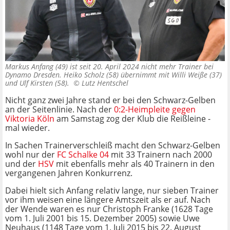
Markus Anfang (49) ist seit 20. April 2024 nicht mehr Trainer bei
Dynamo Dresden. Heiko Scholz (58) übernimmt mit Willi Weiße (37)
und Ulf Kirsten (58). ©
Lutz Hentschel
Nicht ganz zwei Jahre stand er bei den Schwarz-Gelben
an der Seitenlinie. Nach der
0:2-Heimpleite gegen
Viktoria Köln
am Samstag zog der Klub die Reißleine -
mal wieder.
In Sachen Trainerverschleiß macht den Schwarz-Gelben
wohl nur der
FC Schalke 04
mit 33 Trainern nach 2000
und der
HSV
mit ebenfalls mehr als 40 Trainern in den
vergangenen Jahren Konkurrenz.
Dabei hielt sich Anfang relativ lange, nur sieben Trainer
vor ihm weisen eine längere Amtszeit als er auf. Nach
der Wende waren es nur Christoph Franke (1628 Tage
vom 1. Juli 2001 bis 15. Dezember 2005) sowie Uwe
Neuhaus (1148 Tage vom 1. Juli 2015 bis 22. August