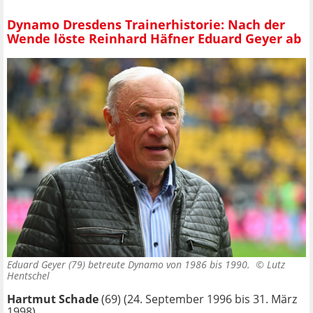
Dynamo Dresdens Trainerhistorie: Nach der
Wende löste Reinhard Häfner Eduard Geyer ab
Eduard Geyer (79) betreute Dynamo von 1986 bis 1990. ©
Lutz
Hentschel
Hartmut Schade
(69) (24. September 1996 bis 31. März
1998)