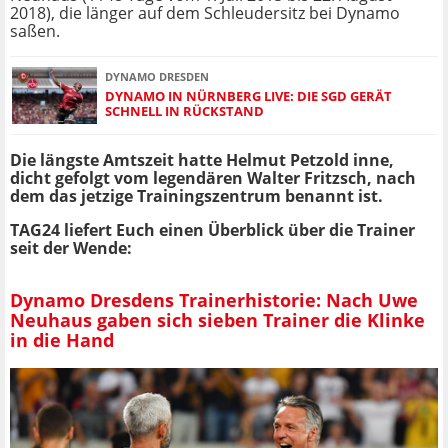
2018), die länger auf dem Schleudersitz bei Dynamo
saßen.
DYNAMO DRESDEN
DYNAMO IN NÜRNBERG LIVE: DIE SGD GERÄT
SCHNELL IN RÜCKSTAND
Die längste Amtszeit hatte Helmut Petzold inne,
dicht gefolgt vom legendären Walter Fritzsch, nach
dem das jetzige Trainingszentrum benannt ist.
TAG24 liefert Euch einen Überblick über die Trainer
seit der Wende:
Dynamo Dresdens Trainerhistorie: Nach Uwe
Neuhaus gaben sich sieben Trainer die Klinke
in die Hand