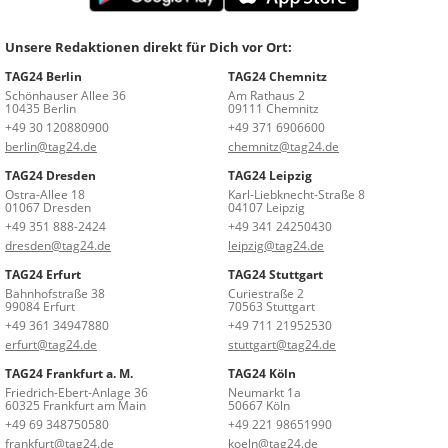
Unsere Redaktionen direkt für Dich vor Ort:
TAG24 Berlin
TAG24 Chemnitz
Schönhauser Allee 36
Am Rathaus 2
10435 Berlin
09111 Chemnitz
+49 30 120880900
+49 371 6906600
berlin@tag24.de
chemnitz@tag24.de
TAG24 Dresden
TAG24 Leipzig
Ostra-Allee 18
Karl-Liebknecht-Straße 8
01067 Dresden
04107 Leipzig
+49 351 888-2424
+49 341 24250430
dresden@tag24.de
leipzig@tag24.de
TAG24 Erfurt
TAG24 Stuttgart
Bahnhofstraße 38
Curiestraße 2
99084 Erfurt
70563 Stuttgart
+49 361 34947880
+49 711 21952530
erfurt@tag24.de
stuttgart@tag24.de
TAG24 Frankfurt a. M.
TAG24 Köln
Friedrich-Ebert-Anlage 36
Neumarkt 1a
60325 Frankfurt am Main
50667 Köln
+49 69 348750580
+49 221 98651990
frankfurt@tag24.de
koeln@tag24.de