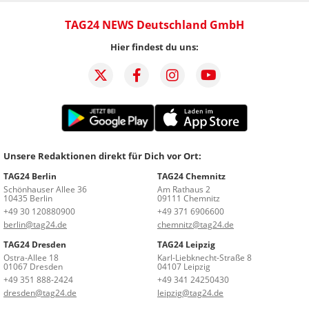
TAG24 NEWS Deutschland GmbH
Hier findest du uns:
Unsere Redaktionen direkt für Dich vor Ort:
TAG24 Berlin
TAG24 Chemnitz
Schönhauser Allee 36
Am Rathaus 2
10435 Berlin
09111 Chemnitz
+49 30 120880900
+49 371 6906600
berlin@tag24.de
chemnitz@tag24.de
TAG24 Dresden
TAG24 Leipzig
Ostra-Allee 18
Karl-Liebknecht-Straße 8
01067 Dresden
04107 Leipzig
+49 351 888-2424
+49 341 24250430
dresden@tag24.de
leipzig@tag24.de