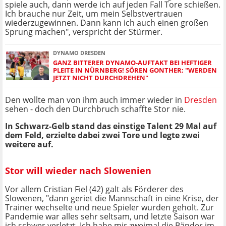
spiele auch, dann werde ich auf jeden Fall Tore schießen.
Ich brauche nur Zeit, um mein Selbstvertrauen
wiederzugewinnen. Dann kann ich auch einen großen
Sprung machen", verspricht der Stürmer.
DYNAMO DRESDEN
GANZ BITTERER DYNAMO-AUFTAKT BEI HEFTIGER
PLEITE IN NÜRNBERG! SÖREN GONTHER: "WERDEN
JETZT NICHT DURCHDREHEN"
Den wollte man von ihm auch immer wieder in
Dresden
sehen - doch den Durchbruch schaffte Stor nie.
In Schwarz-Gelb stand das einstige Talent 29 Mal auf
dem Feld, erzielte dabei zwei Tore und legte zwei
weitere auf.
Stor will wieder nach Slowenien
Vor allem Cristian Fiel (42) galt als Förderer des
Slowenen, "dann geriet die Mannschaft in eine Krise, der
Trainer wechselte und neue Spieler wurden geholt. Zur
Pandemie war alles sehr seltsam, und letzte Saison war
ich schwer verletzt. Ich habe mir zweimal die Bänder im