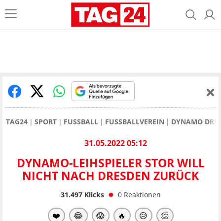
TAG24
SPORT
FUSSBALL
FUSSBALLVEREIN
DYNAMO DRE
31.05.2022 05:12
DYNAMO-LEIHSPIELER STOR WILL
NICHT NACH DRESDEN ZURÜCK
31.497
Klicks
0
Reaktionen
❤️
😂
😱
🔥
😥
👏