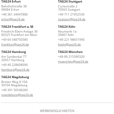
TAG24 Erfurt
TAG24 Stuttgart
Bahnhofstraße 38
Curiestraße 2
99084 Erfurt
70563 Stuttgart
+49 361 34947880
+49 711 21952530
erfurt@tag24.de
stuttgart@tag24.de
TAG24 Frankfurt a. M.
TAG24 Köln
Friedrich-Ebert-Anlage 36
Neumarkt 1a
60325 Frankfurt am Main
50667 Köln
+49 69 348750580
+49 221 98651990
frankfurt@tag24.de
koeln@tag24.de
TAG24 Hamburg
TAG24 München
Am Sandtorkai 77
+49 89 215390320
20457 Hamburg
muenchen@tag24.de
+49 40 228608090
hamburg@tag24.de
TAG24 Magdeburg
Breiter Weg 8-10A
39104 Magdeburg
+49 391 50548260
magdeburg@tag24.de
WERBEMÖGLICHKEITEN