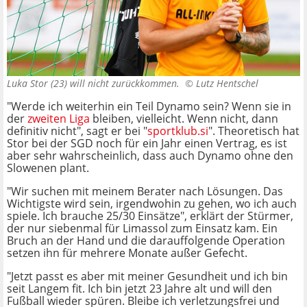
Luka Stor (23) will nicht zurückkommen. ©
Lutz Hentschel
"Werde ich weiterhin ein Teil Dynamo sein? Wenn sie in
der
zweiten Liga
bleiben, vielleicht. Wenn nicht, dann
definitiv nicht", sagt er bei "
sportklub.si
". Theoretisch hat
Stor bei der SGD noch für ein Jahr einen Vertrag, es ist
aber sehr wahrscheinlich, dass auch Dynamo ohne den
Slowenen plant.
"Wir suchen mit meinem Berater nach Lösungen. Das
Wichtigste wird sein, irgendwohin zu gehen, wo ich auch
spiele. Ich brauche 25/30 Einsätze", erklärt der Stürmer,
der nur siebenmal für Limassol zum Einsatz kam. Ein
Bruch an der Hand und die darauffolgende Operation
setzen ihn für mehrere Monate außer Gefecht.
"Jetzt passt es aber mit meiner Gesundheit und ich bin
seit Langem fit. Ich bin jetzt 23 Jahre alt und will den
Fußball wieder spüren. Bleibe ich verletzungsfrei und