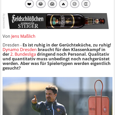
❤️
😂
😱
🔥
😥
👏
Von
Jens Maßlich
Dresden -
Es ist ruhig in der Gerüchteküche, zu ruhig!
Dynamo Dresden
braucht für den Klassenkampf in
der
2. Bundesliga
dringend noch Personal. Qualitativ
und quantitativ muss unbedingt noch nachgerüstet
werden. Aber was für Spielertypen werden eigentlich
gesucht?