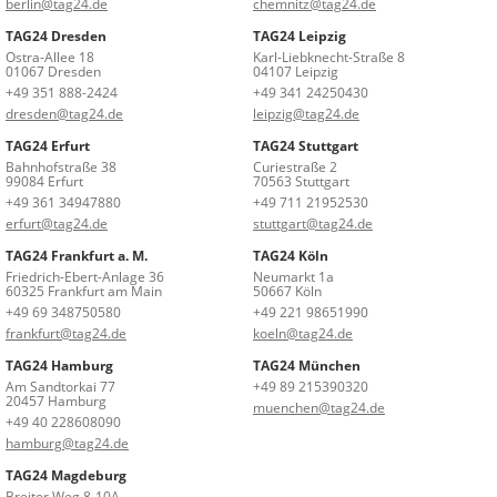
berlin@tag24.de
chemnitz@tag24.de
TAG24 Dresden
TAG24 Leipzig
Ostra-Allee 18
Karl-Liebknecht-Straße 8
01067 Dresden
04107 Leipzig
+49 351 888-2424
+49 341 24250430
dresden@tag24.de
leipzig@tag24.de
TAG24 Erfurt
TAG24 Stuttgart
Bahnhofstraße 38
Curiestraße 2
99084 Erfurt
70563 Stuttgart
+49 361 34947880
+49 711 21952530
erfurt@tag24.de
stuttgart@tag24.de
TAG24 Frankfurt a. M.
TAG24 Köln
Friedrich-Ebert-Anlage 36
Neumarkt 1a
60325 Frankfurt am Main
50667 Köln
+49 69 348750580
+49 221 98651990
frankfurt@tag24.de
koeln@tag24.de
TAG24 Hamburg
TAG24 München
Am Sandtorkai 77
+49 89 215390320
20457 Hamburg
muenchen@tag24.de
+49 40 228608090
hamburg@tag24.de
TAG24 Magdeburg
Breiter Weg 8-10A