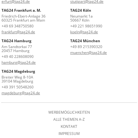
erfurt@tag24.de
stuttgart@tag24.de
TAG24 Frankfurt a. M.
TAG24 Köln
Friedrich-Ebert-Anlage 36
Neumarkt 1a
60325 Frankfurt am Main
50667 Köln
+49 69 348750580
+49 221 98651990
frankfurt@tag24.de
koeln@tag24.de
TAG24 Hamburg
TAG24 München
Am Sandtorkai 77
+49 89 215390320
20457 Hamburg
muenchen@tag24.de
+49 40 228608090
hamburg@tag24.de
TAG24 Magdeburg
Breiter Weg 8-10A
39104 Magdeburg
+49 391 50548260
magdeburg@tag24.de
WERBEMÖGLICHKEITEN
ALLE THEMEN A-Z
KONTAKT
IMPRESSUM