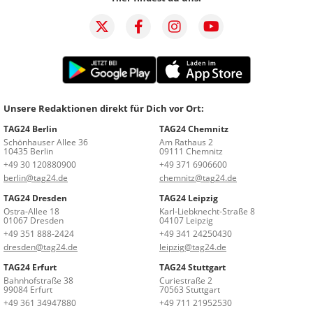
Unsere Redaktionen direkt für Dich vor Ort:
TAG24 Berlin
TAG24 Chemnitz
Schönhauser Allee 36
Am Rathaus 2
10435 Berlin
09111 Chemnitz
+49 30 120880900
+49 371 6906600
berlin@tag24.de
chemnitz@tag24.de
TAG24 Dresden
TAG24 Leipzig
Ostra-Allee 18
Karl-Liebknecht-Straße 8
01067 Dresden
04107 Leipzig
+49 351 888-2424
+49 341 24250430
dresden@tag24.de
leipzig@tag24.de
TAG24 Erfurt
TAG24 Stuttgart
Bahnhofstraße 38
Curiestraße 2
99084 Erfurt
70563 Stuttgart
+49 361 34947880
+49 711 21952530