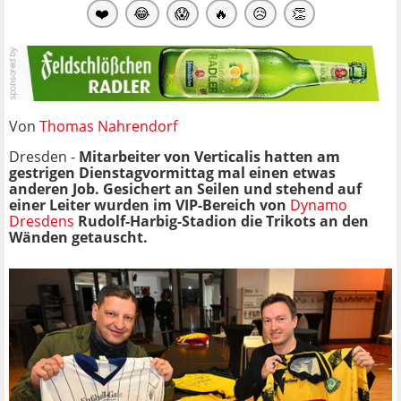
❤️
😂
😱
🔥
😥
👏
Von
Thomas Nahrendorf
Dresden -
Mitarbeiter von Verticalis hatten am
gestrigen Dienstagvormittag mal einen etwas
anderen Job. Gesichert an Seilen und stehend auf
einer Leiter wurden im VIP-Bereich von
Dynamo
Dresdens
Rudolf-Harbig-Stadion die Trikots an den
Wänden getauscht.