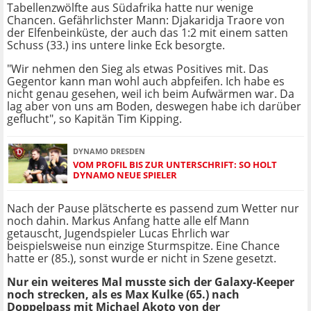
Tabellenzwölfte aus Südafrika hatte nur wenige
Chancen. Gefährlichster Mann: Djakaridja Traore von
der Elfenbeinküste, der auch das 1:2 mit einem satten
Schuss (33.) ins untere linke Eck besorgte.
"Wir nehmen den Sieg als etwas Positives mit. Das
Gegentor kann man wohl auch abpfeifen. Ich habe es
nicht genau gesehen, weil ich beim Aufwärmen war. Da
lag aber von uns am Boden, deswegen habe ich darüber
geflucht", so Kapitän Tim Kipping.
DYNAMO DRESDEN
VOM PROFIL BIS ZUR UNTERSCHRIFT: SO HOLT
DYNAMO NEUE SPIELER
Nach der Pause plätscherte es passend zum Wetter nur
noch dahin. Markus Anfang hatte alle elf Mann
getauscht, Jugendspieler Lucas Ehrlich war
beispielsweise nun einzige Sturmspitze. Eine Chance
hatte er (85.), sonst wurde er nicht in Szene gesetzt.
Nur ein weiteres Mal musste sich der Galaxy-Keeper
noch strecken, als es Max Kulke (65.) nach
Doppelpass mit Michael Akoto von der