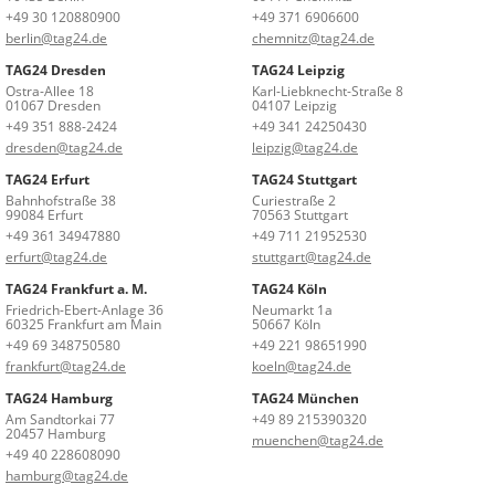
+49 30 120880900
+49 371 6906600
berlin@tag24.de
chemnitz@tag24.de
TAG24 Dresden
TAG24 Leipzig
Ostra-Allee 18
Karl-Liebknecht-Straße 8
01067 Dresden
04107 Leipzig
+49 351 888-2424
+49 341 24250430
dresden@tag24.de
leipzig@tag24.de
TAG24 Erfurt
TAG24 Stuttgart
Bahnhofstraße 38
Curiestraße 2
99084 Erfurt
70563 Stuttgart
+49 361 34947880
+49 711 21952530
erfurt@tag24.de
stuttgart@tag24.de
TAG24 Frankfurt a. M.
TAG24 Köln
Friedrich-Ebert-Anlage 36
Neumarkt 1a
60325 Frankfurt am Main
50667 Köln
+49 69 348750580
+49 221 98651990
frankfurt@tag24.de
koeln@tag24.de
TAG24 Hamburg
TAG24 München
Am Sandtorkai 77
+49 89 215390320
20457 Hamburg
muenchen@tag24.de
+49 40 228608090
hamburg@tag24.de