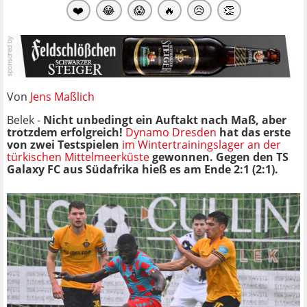
❤️
😂
😱
🔥
😥
👏
Von
Jens Maßlich
Belek -
Nicht unbedingt ein Auftakt nach Maß, aber
trotzdem erfolgreich!
Dynamo Dresden
hat das erste
von zwei Testspielen
im Wintertrainingslager an der
türkischen Mittelmeerküste
gewonnen. Gegen den
TS
Galaxy FC
aus Südafrika hieß es am Ende 2:1 (2:1).