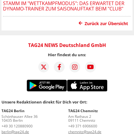
STAMM IM "WETTKAMPFMODUS": DAS ERWARTET DER
DYNAMO-TRAINER ZUM SAISONAUFTAKT BEIM "CLUB"
Zurück zur Übersicht
TAG24 NEWS Deutschland GmbH
Hier findest du uns:
Unsere Redaktionen direkt für Dich vor Ort:
TAG24 Berlin
TAG24 Chemnitz
Schönhauser Allee 36
Am Rathaus 2
10435 Berlin
09111 Chemnitz
+49 30 120880900
+49 371 6906600
berlin@tag24.de
chemnitz@tag24.de