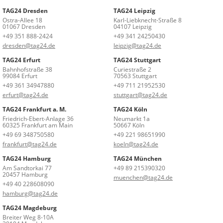
TAG24 Dresden
TAG24 Leipzig
Ostra-Allee 18
Karl-Liebknecht-Straße 8
01067 Dresden
04107 Leipzig
+49 351 888-2424
+49 341 24250430
dresden@tag24.de
leipzig@tag24.de
TAG24 Erfurt
TAG24 Stuttgart
Bahnhofstraße 38
Curiestraße 2
99084 Erfurt
70563 Stuttgart
+49 361 34947880
+49 711 21952530
erfurt@tag24.de
stuttgart@tag24.de
TAG24 Frankfurt a. M.
TAG24 Köln
Friedrich-Ebert-Anlage 36
Neumarkt 1a
60325 Frankfurt am Main
50667 Köln
+49 69 348750580
+49 221 98651990
frankfurt@tag24.de
koeln@tag24.de
TAG24 Hamburg
TAG24 München
Am Sandtorkai 77
+49 89 215390320
20457 Hamburg
muenchen@tag24.de
+49 40 228608090
hamburg@tag24.de
TAG24 Magdeburg
Breiter Weg 8-10A