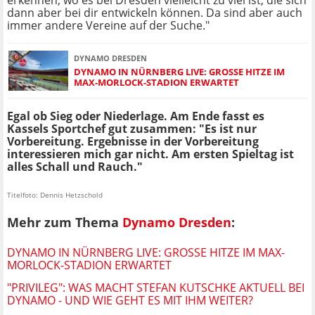
erkennen, wo es bei Dresden vielleicht zu viel ist, die sich
dann aber bei dir entwickeln können. Da sind aber auch
immer andere Vereine auf der Suche."
DYNAMO DRESDEN
DYNAMO IN NÜRNBERG LIVE: GROSSE HITZE IM M
AX-MORLOCK-STADION ERWARTET
Egal ob Sieg oder Niederlage. Am Ende fasst es
Kassels Sportchef gut zusammen: "Es ist nur
Vorbereitung. Ergebnisse in der Vorbereitung
interessieren mich gar nicht. Am ersten Spieltag ist
alles Schall und Rauch."
Titelfoto: Dennis Hetzschold
Mehr zum Thema
Dynamo Dresden
:
DYNAMO IN NÜRNBERG LIVE: GROSSE HITZE IM MAX-M
ORLOCK-STADION ERWARTET
"PRIVILEG": WAS MACHT STEFAN KUTSCHKE AKTUELL BEI
DYNAMO - UND WIE GEHT ES MIT IHM WEITER?