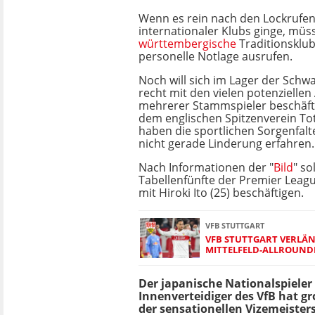
Wenn es rein nach den Lockrufen
internationaler Klubs ginge, müs
württembergische
Traditionsklub
personelle Notlage ausrufen.
Noch will sich im Lager der Sch
recht mit den vielen potenzielle
mehrerer Stammspieler beschäft
dem englischen Spitzenverein T
haben die sportlichen Sorgenfal
nicht gerade Linderung erfahren.
Nach Informationen der "
Bild
" so
Tabellenfünfte der Premier Leagu
mit Hiroki Ito (25) beschäftigen.
VFB STUTTGART
VFB STUTTGART VERLÄN
MITTELFELD-ALLROUND
Der japanische Nationalspieler
Innenverteidiger des VfB hat g
der sensationellen Vizemeisters