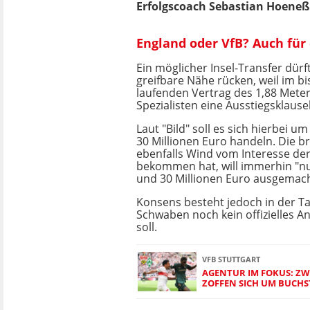
Erfolgscoach Sebastian Hoeneß 
England oder VfB? Auch für 
Ein möglicher Insel-Transfer dürf
greifbare Nähe rücken, weil im 
laufenden Vertrag des 1,88 Mete
Spezialisten eine Ausstiegsklausel
Laut "Bild" soll es sich hierbei 
30 Millionen Euro handeln. Die bri
ebenfalls Wind vom Interesse de
bekommen hat, will immerhin "nu
und 30 Millionen Euro ausgemac
Konsens besteht jedoch in der T
Schwaben noch kein offizielles A
soll.
VFB STUTTGART
AGENTUR IM FOKUS: ZW
ZOFFEN SICH UM BUCH