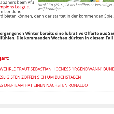
 Japaners beim VfB
Hiroki Ito (25, r.) ist als knallharter Verteidig
mpions League
,
Weißbrod/dpa
dem Londoner
d bieten können, denn der startet in der kommenden Spielze
 vergangenen Winter bereits eine lukrative Offerte aus S
lfühlen. Die kommenden Wochen dürften in diesem Fall 
gart
:
: WEHRLE TRAUT SEBASTIAN HOENESS "IRGENDWANN" BUND
ESLIGISTEN ZOFFEN SICH UM BUCHSTABEN
AS DFB-TEAM HAT EINEN NÄCHSTEN RONALDO