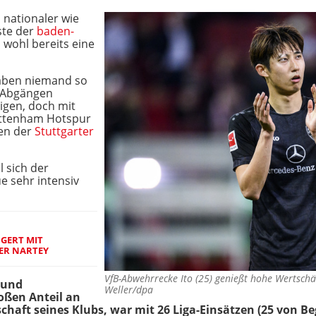
 nationaler wie
ste der
baden-
 wohl bereits eine
waben niemand so
n Abgängen
igen, doch mit
ottenham Hotspur
ten der
Stuttgarter
ll sich der
e sehr intensiv
GERT MIT
ER NARTEY
VfB-Abwehrrecke Ito (25) genießt hohe Wertsc
 und
Weller/dpa
roßen Anteil an
chaft seines Klubs, war mit 26 Liga-Einsätzen (25 von Be