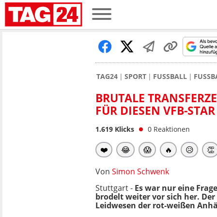
TAG24
SPORT
FUSSBALL
FUSSB
BRUTALE TRANSFERZE
FÜR DIESEN VFB-STAR
1.619
Klicks
0
Reaktionen
❤️
😂
😱
🔥
😥
👏
Von
Simon Schwenk
Stuttgart -
Es war nur eine Frag
brodelt weiter vor sich her. De
Leidwesen der rot-weißen Anhä