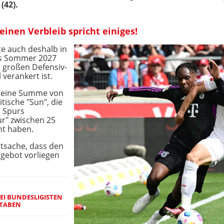
(42).
einen Verbleib spricht einiges!
te auch deshalb in
bis Sommer 2027
r großen Defensiv-
 verankert ist.
um eine Summe von
tische "Sun", die
r Spurs
r" zwischen 25
ht haben.
atsache, dass den
ngebot vorliegen
EI BUNDESLIGISTEN
STABEN