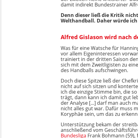
damit indirekt Bundestrainer Alf
Denn dieser ließ die Kritik nich
Welthandball. Daher würde ich 
Alfred Gislason wird nach 
Was für eine Watsche für Hannin
vor allem Eigeninteressen vorwar
trainiert in der dritten Saison de
sich mit dem Zweitligisten zu ei
des Handballs aufschwingen.
Doch diese Spitze ließ der Chefkr
nicht auf sich sitzen und konterte
ich die einzige Stimme bin, die 
trägt, dann kann ich damit gut leb
der Analyse [...] darf man auch m
nicht alles gut war. Dafür muss 
Koryphäe sein, um das zu erkenn
Unterstützung bekam der streitb
anschließend vom Geschäftsführe
Bundesliga
Frank Bohmann (59), f