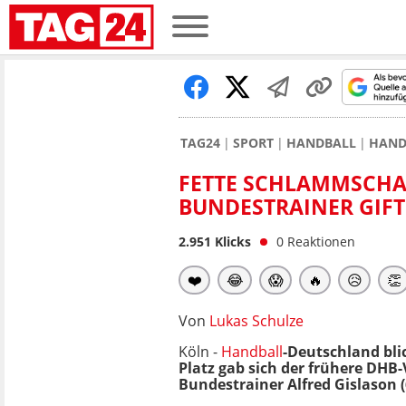
TAG24
SPORT
HANDBALL
HAND
FETTE SCHLAMMSCHA
BUNDESTRAINER GIFT
2.951
Klicks
0
Reaktionen
❤️
😂
😱
🔥
😥
👏
Von
Lukas Schulze
Köln -
Handball
-Deutschland bli
Platz gab sich der frühere DHB-
Bundestrainer Alfred Gislason (