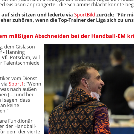
red Gislason anprangerte - die Schlammschlacht konnte beg
t auf sich sitzen und lederte via
SportBild
zurück: "Für mi
eher zuhören, wenn die Top-Trainer der Liga sich zu uns
dem mäßigen Abschneiden bei der Handball-EM kri
g, dem Gislason
f - Hanning
n VfL Potsdam, will
ner Talentschmiede
itiker vom Dienst
 via
Sport1
: "Wenn
so was nach außen
en [...] und bei
al sagen, dass
man keine
en."
are Funktionär
r der Handball-
ür den "der vierte