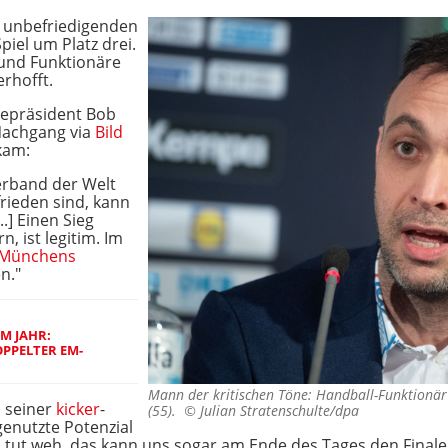
m unbefriedigenden
iel um Platz drei.
 und Funktionäre
rhofft.
zepräsident Bob
 Nachgang via
Bild
kam:
erband der Welt
frieden sind, kann
..] Einen Sieg
 ist legitim. Im
 Münchens
n."
EM JAHR:
PPELTER EM-
Mann der kritischen Töne: Handball-Funktionä
n seiner
kicker
-
(55). ©
Julian Stratenschulte/dpa
enutzte Potenzial
Das tut weh, das kann uns sogar am Ende des Tages den Final