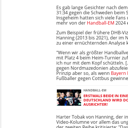
Es gab lange Gesichter nach de
31:34 gegen die Schweden beim Sp
Insgeheim hatten sich viele Fans
mehr von der
Handball-EM
2024 e
Zum Beispiel der frühere DHB-Vi
Hanning (2013 bis 2021), der im
zu einer ernüchternden Analyse 
"Wenn wir als größter Handballv
mit Platz 4 beim Heim-Turnier zu
ich nur mit dem Kopf schütteln. [.
gegen Nordmazedonien abzufeiern,
Prinzip aber so, als wenn
Bayern
Fußballer gegen Cottbus gewinne
HANDBALL-EM
ERSTMALS BEIDE IN EIN
DEUTSCHLAND WIRD DO
AUSRICHTER!
Harter Tobak von Hanning, der i
Video-Kolumne vor allem das ung
der zweiten Reihe kritisierte: "