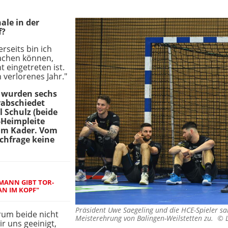
ale in der
f?
erseits bin ich
achen können,
t eingetreten ist.
 verlorenes Jahr."
i wurden sechs
rabschiedet
 Schulz (beide
-Heimpleite
 im Kader. Vom
chfrage keine
ANN GIBT TOR-
AN IM KOPF"
Präsident Uwe Saegeling und die HCE-Spieler 
rum beide nicht
Meisterehrung von Balingen-Weilstetten zu. ©
r uns geeinigt,