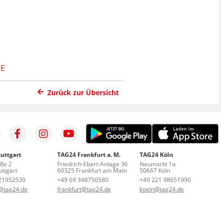
SE
Zurück zur Übersicht
uttgart
TAG24 Frankfurt a. M.
TAG24 Köln
aße 2
Friedrich-Ebert-Anlage 36
Neumarkt 1a
ttgart
60325 Frankfurt am Main
50667 Köln
21952530
+49 69 348750580
+49 221 98651990
t@tag24.de
frankfurt@tag24.de
koeln@tag24.de