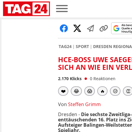
TAG24
SPORT
DRESDEN REGION
HCE-BOSS UWE SAEGE
SICH AN WIE EIN VER
2.170
Klicks
0
Reaktionen
❤️
😂
😱
🔥
😥
👏
Von
Steffen Grimm
Dresden -
Die sechste Zweitliga
enttäuschenden 16. Platz ins Z
Aufsteiger Balingen-Weilstetten
Spieljahr.