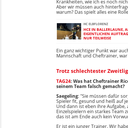
Krankheiten, wie ich es noch nich
Aber wir müssen auch hinterfrag
warum? Das spielt alles eine Rolle
HC ELBFLORENZ
HCE IN BALLERLAUNE, 
EIGENTLICHEN AUFTRAG 
NUR TEILWEISE
Ein ganz wichtiger Punkt war auch
Mannschaft und Cheftrainer, war 
Trotz schlechtester Zweitli
TAG24
: Was hat Cheftrainer Ric
seinem Team falsch gemacht?
Saegeling
: "Sie müssen dafür sor
Spieler fit, gesund und heiß auf je
Und dann ist eben ihre Aufgabe,
Einzelspielern ein starkes Team 
das ist am Ende auch kein Vorwur
Er ist ein junger Trainer. Wir hab