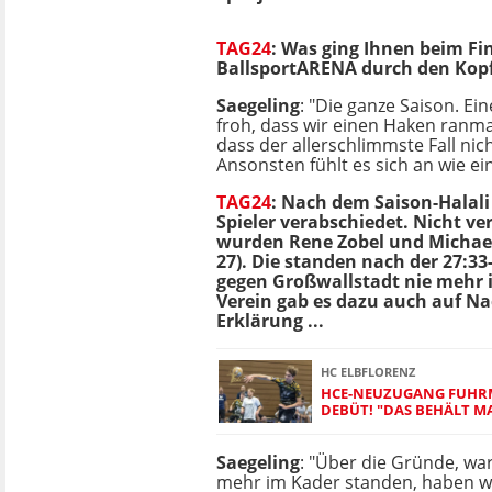
TAG24
: Was ging Ihnen beim Fin
BallsportARENA durch den Kop
Saegeling
: "Die ganze Saison. Ein
froh, dass wir einen Haken ranm
dass der allerschlimmste Fall nich
Ansonsten fühlt es sich an wie ein
TAG24
: Nach dem Saison-Halal
Spieler verabschiedet. Nicht ve
wurden Rene Zobel und Michael
27). Die standen nach der 27:33
gegen Großwallstadt nie mehr
Verein gab es dazu auch auf Na
Erklärung ...
HC ELBFLORENZ
HCE-NEUZUGANG FUHRM
DEBÜT! "DAS BEHÄLT M
Saegeling
: "Über die Gründe, wa
mehr im Kader standen, haben wi