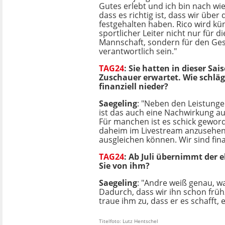
Gutes erlebt und ich bin nach wi
dass es richtig ist, dass wir über
festgehalten haben. Rico wird kün
sportlicher Leiter nicht nur für di
Mannschaft, sondern für den Ge
verantwortlich sein."
TAG24
: Sie hatten in dieser Sa
Zuschauer erwartet. Wie schläg
finanziell nieder?
Saegeling
: "Neben den Leistung
ist das auch eine Nachwirkung au
Für manchen ist es schick geword
daheim im Livestream anzusehen.
ausgleichen können. Wir sind finan
TAG24
: Ab Juli übernimmt der 
Sie von ihm?
Saegeling
: "Andre weiß genau, was
Dadurch, dass wir ihn schon frühz
traue ihm zu, dass er es schafft,
Titelfoto: Lutz Hentschel