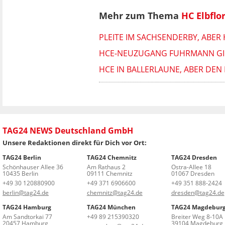
Mehr zum Thema
HC Elbflo
PLEITE IM SACHSENDERBY, ABER
HCE-NEUZUGANG FUHRMANN GIBT
HCE IN BALLERLAUNE, ABER DEN 
TAG24 NEWS Deutschland GmbH
Unsere Redaktionen direkt für Dich vor Ort:
TAG24 Berlin
TAG24 Chemnitz
TAG24 Dresden
Schönhauser Allee 36
Am Rathaus 2
Ostra-Allee 18
10435 Berlin
09111 Chemnitz
01067 Dresden
+49 30 120880900
+49 371 6906600
+49 351 888-2424
berlin@tag24.de
chemnitz@tag24.de
dresden@tag24.de
TAG24 Hamburg
TAG24 München
TAG24 Magdebur
Am Sandtorkai 77
+49 89 215390320
Breiter Weg 8-10A
20457 Hamburg
39104 Magdeburg