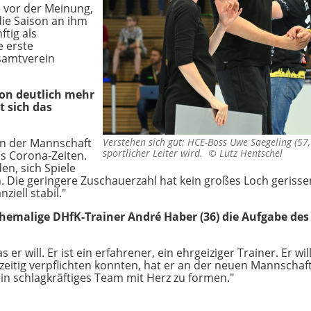
e vor der Meinung,
 die Saison an ihm
ftig als
e erste
samtverein
ison deutlich mehr
t sich das
en der Mannschaft
Verstehen sich gut: HCE-Boss Uwe Saegeling (57, 
sportlicher Leiter wird. ©
Lutz Hentschel
s Corona-Zeiten.
en, sich Spiele
 Die geringere Zuschauerzahl hat kein großes Loch geriss
ziell stabil."
ehemalige DHfK-Trainer André Haber (36) die Aufgabe de
 er will. Er ist ein erfahrener, ein ehrgeiziger Trainer. Er wi
eitig verpflichten konnten, hat er an der neuen Mannschaft 
 ein schlagkräftiges Team mit Herz zu formen."