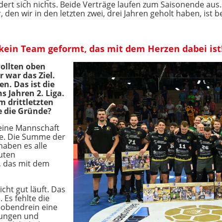
ndert sich nichts. Beide Verträge laufen zum Saisonende aus
ler, den wir in den letzten zwei, drei Jahren geholt haben, i
kein Team geformt, das mit dem Herzen dabei ist
wollten oben
r war das Ziel.
en. Das ist die
s Jahren 2. Liga.
m drittletzten
e die Gründe?
 eine Mannschaft
e. Die Summe der
 haben es alle
uten
n, das mit dem
ht gut läuft. Das
 Es fehlte die
 obendrein eine
zungen und