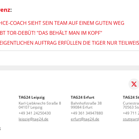
renz
:
 HCE-COACH SIEHT SEIN TEAM AUF EINEM GUTEN WEG
 TOR-DEBÜT! "DAS BEHÄLT MAN IM KOPF"
EIGENTLICHEN AUFTRAG ERFÜLLEN DIE TIGER NUR TEILWEI
TAG24 Leipzig
TAG24 Erfurt
TAG24 St
Karl-Liebknecht-Straße 8
Bahnhofstraße 38
Curiestr
04107 Leipzig
99084 Erfurt
70563 Stu
+49 341 24250430
+49 361 34947880
+49 711 
leipzig@tag24.de
erfurt@tag24.de
stuttgar
g