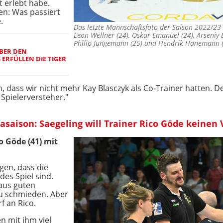
t erlebt habe.
en: Was passiert
.
Das letzte Mannschaftsfoto der Saison 2022/23 
Leon Wellner (24), Oskar Emanuel (24), Arseniy
Philip Jungemann (25) und Hendrik Hanemann
ABER DEN
ERFÜLLEN DIE TIGER
, dass wir nicht mehr Kay Blasczyk als Co-Trainer hatten. D
Spielerversteher."
gasaison: Saegeling will Trainer Rico Göde keine
o Göde (41) mit
gen, dass die
des Spiel sind.
 aus guten
zu schmieden. Aber
f an Rico.
en mit ihm viel