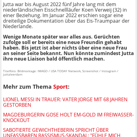
Jutta war bis August 2022 fünf Jahre lang mit dem
niederländischen Eisschnellläufer Koen Verweij (32) in
einer Beziehung. Im Januar 2022 erschien sogar eine
dreiteilige Dokumentation über das Eis-Traumpaar der
Niederlande.
Wenige Monate später war alles aus. Gerüchten
zufolge soll er bereits eine neue Freundin gehabt
haben. Bis jetzt ist aber nichts über eine neue Frau
an seiner Seite bekannt. Nun könnte zumindest Jutta
ihre neue Liaison bald öffentlich machen.
Titelfoto: Bildmontage: IMAGO / USA TODAY Network, Screenshot / Instagram /
juttaleerdam
Mehr zum Thema
Sport
:
LIONEL MESSI IN TRAUER: VATER JORGE MIT 68 JAHREN
GESTORBEN
MAGDEBURGERIN GOSE HOLT EM-GOLD IM FREIWASSER-
KNOCKOUT
SABOTIERTE GEWICHTHEBERIN SPRICHT ÜBER
UNFASSBAREN RASSISMUS-SKANDAL: "FÜHLE MICH