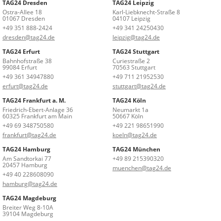
TAG24 Dresden
TAG24 Leipzig
Ostra-Allee 18
Karl-Liebknecht-Straße 8
01067 Dresden
04107 Leipzig
+49 351 888-2424
+49 341 24250430
dresden@tag24.de
leipzig@tag24.de
TAG24 Erfurt
TAG24 Stuttgart
Bahnhofstraße 38
Curiestraße 2
99084 Erfurt
70563 Stuttgart
+49 361 34947880
+49 711 21952530
erfurt@tag24.de
stuttgart@tag24.de
TAG24 Frankfurt a. M.
TAG24 Köln
Friedrich-Ebert-Anlage 36
Neumarkt 1a
60325 Frankfurt am Main
50667 Köln
+49 69 348750580
+49 221 98651990
frankfurt@tag24.de
koeln@tag24.de
TAG24 Hamburg
TAG24 München
Am Sandtorkai 77
+49 89 215390320
20457 Hamburg
muenchen@tag24.de
+49 40 228608090
hamburg@tag24.de
TAG24 Magdeburg
Breiter Weg 8-10A
39104 Magdeburg