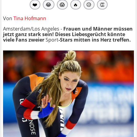
❤️
😂
😱
🔥
😥
👏
Von
Tina Hofmann
Amsterdam/Los Angeles -
Frauen und Männer müssen
jetzt ganz stark sein! Dieses Liebesgerücht könnte
viele Fans zweier
Sport
-Stars mitten ins Herz treffen.