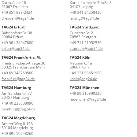
Ostra-Allee 18
Karl-Liebknecht-Straße 8
01067 Dresden
04107 Leipzig
+49 351 888-2424
+49 341 24250430
dresden@tag24.de
leipzig@tag24.de
TAG24 Erfurt
TAG24 Stuttgart
Bahnhofstraße 38
Curiestraße 2
99084 Erfurt
70563 Stuttgart
+49 361 34947880
+49 711 21952530
erfurt@tag24.de
stuttgart@tag24.de
TAG24 Frankfurt a. M.
TAG24 Köln
Friedrich-Ebert-Anlage 36
Neumarkt 1a
60325 Frankfurt am Main
50667 Köln
+49 69 348750580
+49 221 98651990
frankfurt@tag24.de
koeln@tag24.de
TAG24 Hamburg
TAG24 München
Am Sandtorkai 77
+49 89 215390320
20457 Hamburg
muenchen@tag24.de
+49 40 228608090
hamburg@tag24.de
TAG24 Magdeburg
Breiter Weg 8-10A
39104 Magdeburg
+49 391 50548260