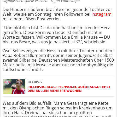
Olympischen Spiele erleben. ©
Jan Woitas/dpa
Die Hindernisläuferin brachte eine gesunde Tochter zur
Welt, wie sie am Sonntag ihren Followern bei
Instagram
mit einem süßen Post verriet.
"Und plötzlich bist DU da und hast uns mitten ins Herz
getroffen. Diese Form von Liebe ist einfach nicht in
Worte zu fassen. Willkommen Lola Emilia Krause — DU
bist das Beste, was uns je passiert ist 🤍", schrieb sie.
Zwei Selfies zeigen die Hessin mit ihrer Tochter und dem
Papa Robert Blumentritt, der in seiner Jugendzeit selbst
zweimal Silber bei Deutschen Meisterschaften über 1500
Meter holte, mittlerweile aber nur noch hobbymäßig die
Laufschuhe schnürt.
RB LEIPZIG
RB-LEIPZIG-BLOG: PECHVOGEL OUÉDRAOGO FEHLT
DEN BULLEN MEHRERE WOCHEN
Was auf dem Bild auffällt: Mama Gesa trägt eine Kette
mit den Olympischen Ringen selbst im Krankenhaus um
ihren Hals. Dreimal hat sie schon am größten