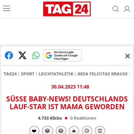
TAG24
SPORT
LEICHTATHLETIK
GESA FELICITAS KRAUSE 
30.04.2023 11:48
SÜSSE BABY-NEWS! DEUTSCHLANDS L
AUF-STAR IST MAMA GEWORDEN
4.733
Klicks
0
Reaktionen
❤️
😂
😱
🔥
😥
👏