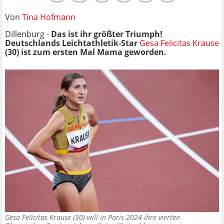
Von
Tina Hofmann
Dillenburg -
Das ist ihr größter Triumph!
Deutschlands Leichtathletik-Star
Gesa Felicitas Krause
(30) ist zum ersten Mal Mama geworden.
Gesa Felicitas Krause (30) will in Paris 2024 ihre vierten