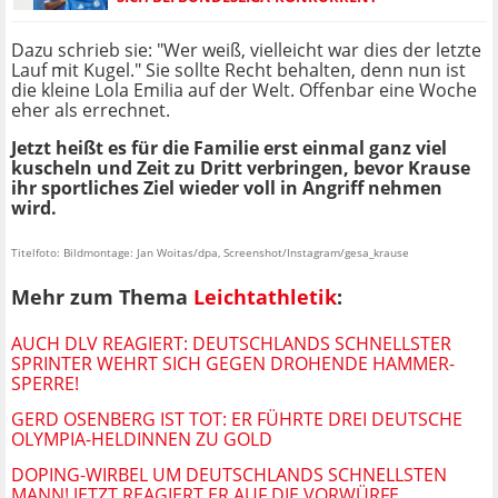
Dazu schrieb sie: "Wer weiß, vielleicht war dies der letzte
Lauf mit Kugel." Sie sollte Recht behalten, denn nun ist
die kleine Lola Emilia auf der Welt. Offenbar eine Woche
eher als errechnet.
Jetzt heißt es für die Familie erst einmal ganz viel
kuscheln und Zeit zu Dritt verbringen, bevor Krause
ihr sportliches Ziel wieder voll in Angriff nehmen
wird.
Titelfoto: Bildmontage: Jan Woitas/dpa, Screenshot/Instagram/gesa_krause
Mehr zum Thema
Leichtathletik
:
AUCH DLV REAGIERT: DEUTSCHLANDS SCHNELLSTER
SPRINTER WEHRT SICH GEGEN DROHENDE HAMMER-
SPERRE!
GERD OSENBERG IST TOT: ER FÜHRTE DREI DEUTSCHE
OLYMPIA-HELDINNEN ZU GOLD
DOPING-WIRBEL UM DEUTSCHLANDS SCHNELLSTEN
MANN! JETZT REAGIERT ER AUF DIE VORWÜRFE