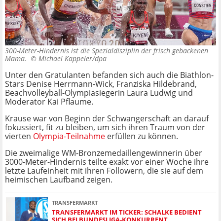
300-Meter-Hindernis ist die Spezialdisziplin der frisch gebackenen
Mama. ©
Michael Kappeler/dpa
Unter den Gratulanten befanden sich auch die Biathlon-
Stars Denise Herrmann-Wick, Franziska Hildebrand,
Beachvolleyball-Olympiasiegerin Laura Ludwig und
Moderator Kai Pflaume.
Krause war von Beginn der Schwangerschaft an darauf
fokussiert, fit zu bleiben, um sich ihren Traum von der
vierten
Olympia-Teilnahme
erfüllen zu können.
Die zweimalige WM-Bronzemedaillengewinnerin über
3000-Meter-Hindernis teilte exakt vor einer Woche ihre
letzte Laufeinheit mit ihren Followern, die sie auf dem
heimischen Laufband zeigen.
TRANSFERMARKT
TRANSFERMARKT IM TICKER: SCHALKE BEDIENT
SICH BEI BUNDESLIGA-KONKURRENT