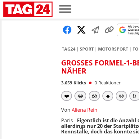
TAG24
SPORT
MOTORSPORT
FO
GROSSES FORMEL-1-BE
ÄHER
3.659
Klicks
0
Reaktionen
❤️
😂
😱
🔥
😥
👏
Von
Aliena Rein
Paris -
Eigentlich ist die Anzahl
allerdings nur 20 der Startplät
Rennställe, doch das könnte si