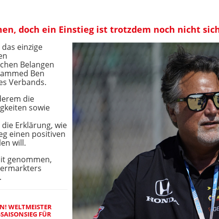
n, doch ein Einstieg ist trotzdem noch nicht sic
 das einzige
en
lichen Belangen
Mohammed Ben
es Verbands.
derem die
igkeiten sowie
,
ie Erklärung, wie
eg einen positiven
en will.
omit genommen,
Vermarkters
.
N! WELTMEISTER
-SAISONSIEG FÜR