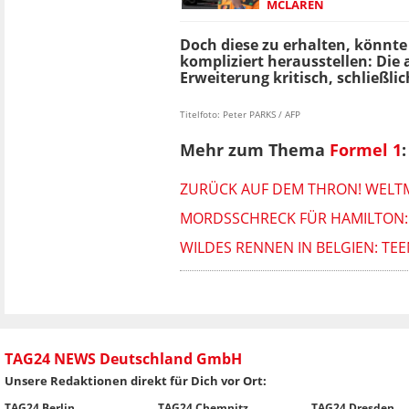
MCLAREN
Doch diese zu erhalten, könnte 
kompliziert herausstellen: Die 
Erweiterung kritisch, schließli
Titelfoto: Peter PARKS / AFP
Mehr zum Thema
Formel 1
:
ZURÜCK AUF DEM THRON! WELTM
MORDSSCHRECK FÜR HAMILTON:
WILDES RENNEN IN BELGIEN: TE
TAG24 NEWS Deutschland GmbH
Unsere Redaktionen direkt für Dich vor Ort:
TAG24 Berlin
TAG24 Chemnitz
TAG24 Dresden