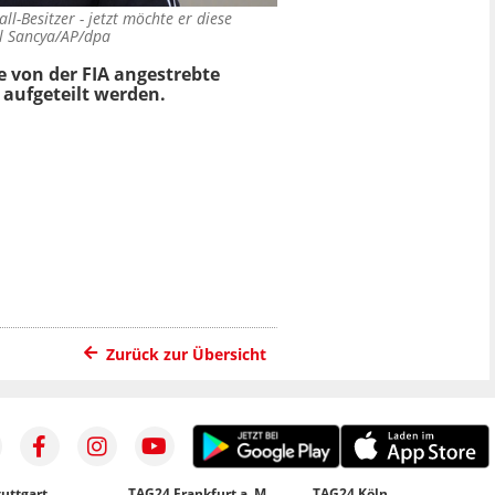
ll-Besitzer - jetzt möchte er diese
l Sancya/AP/dpa
e von der FIA angestrebte
 aufgeteilt werden.
N
Zurück zur Übersicht
uttgart
TAG24 Frankfurt a. M.
TAG24 Köln