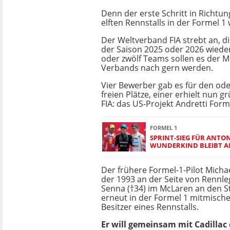
Denn der erste Schritt in Richtun
elften Rennstalls in der Formel 
Der Weltverband FIA strebt an, d
der Saison 2025 oder 2026 wieder
oder zwölf Teams sollen es der 
Verbands nach gern werden.
Vier Bewerber gab es für den od
freien Plätze, einer erhielt nun g
FIA: das US-Projekt Andretti Form
FORMEL 1
SPRINT-SIEG FÜR ANTON
WUNDERKIND BLEIBT A
Der frühere Formel-1-Pilot Michae
der 1993 an der Seite von Rennl
Senna (†34) im McLaren an den Star
erneut in der Formel 1 mitmische
Besitzer eines Rennstalls.
Er will gemeinsam mit Cadillac 