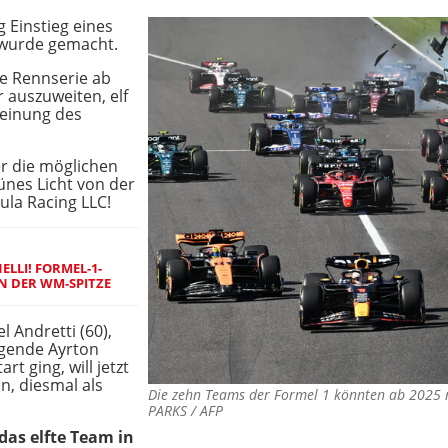
g Einstieg eines
1 wurde gemacht.
ie Rennserie ab
 auszuweiten, elf
Meinung des
er die möglichen
rünes Licht von der
ula Racing LLC!
ELLI! FORMEL-1-
N DER WM-SPITZE
l Andretti (60),
egende Ayrton
t ging, will jetzt
n, diesmal als
Die zehn Teams der Formel 1 könnten ab 202
PARKS / AFP
das elfte Team in