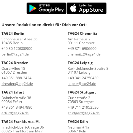
Unsere Redaktionen direkt für Dich vor Ort:
TAG24 Berlin
TAG24 Chemnitz
Schönhauser Allee 36
Am Rathaus 2
10435 Berlin
09111 Chemnitz
+49 30 120880900
+49 371 6906600
berlin@tag24.de
chemnitz@tag24.de
TAG24 Dresden
TAG24 Leipzig
Ostra-Allee 18
Karl-Liebknecht-Straße 8
01067 Dresden
04107 Leipzig
+49 351 888-2424
+49 341 24250430
dresden@tag24.de
leipzig@tag24.de
TAG24 Erfurt
TAG24 Stuttgart
Bahnhofstraße 38
Curiestraße 2
99084 Erfurt
70563 Stuttgart
+49 361 34947880
+49 711 21952530
erfurt@tag24.de
stuttgart@tag24.de
TAG24 Frankfurt a. M.
TAG24 Köln
Friedrich-Ebert-Anlage 36
Neumarkt 1a
60325 Frankfurt am Main
50667 Köln