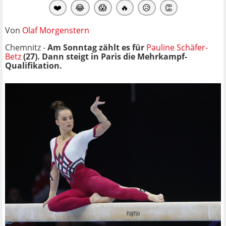
❤️
😂
😱
🔥
😥
👏
Von
Olaf Morgenstern
Chemnitz -
Am Sonntag zählt es für
Pauline Schäfer-
Betz
(27). Dann steigt in Paris die Mehrkampf-
Qualifikation.