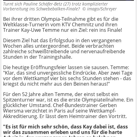
Turnt sich Pauline Schäfer-Betz (27) trotz komplizierter
Vorbereitung ins Schwebebalken-Finale? ©
imago/Schreyer
Bei ihrer dritten Olympia-Teilnahme gibt es für die
Weltklasse-Turnerin vom KTV Chemnitz und ihren
Trainer Kay-Uwe Temme nur ein Ziel: rein ins Finale!
Diesem Ziel hat das Erfolgsduo in den vergangenen
Wochen alles untergeordnet. Beide verbrachten
zahlreiche schweißtreibende und nervenaufreibende
Stunden in der Trainingshalle.
Die heutige Eröffnungsfeier lassen sie sausen. Temme:
"Klar, das sind unvergessliche Eindrücke. Aber zwei Tage
vor dem Wettkampf vier bis sechs Stunden stehen - das
kriegst du nicht mehr aus den Beinen heraus!"
Für den 52 Jahre alten Temme, der einst selbst ein
Spitzenturner war, ist es die erste Olympiateilnahme. Ein
glücklicher Umstand. Chef-Bundestrainer Gerben
Wiersma verzichtet in Paris auf seine Wettkampf-
Akkreditierung. Er lässt dem Heimtrainer den Vortritt.
"Es ist für mich sehr schön, dass Kay dabei ist, dass
wir das zusammen erleben und uns für die harte