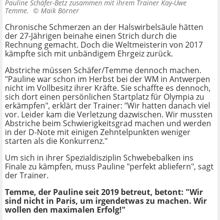
Pauline Schäfer-Betz zusammen mit ihrem Trainer Kay-Uwe
Temme. ©
Maik Börner
Chronische Schmerzen an der Halswirbelsäule hätten
der 27-Jährigen beinahe einen Strich durch die
Rechnung gemacht. Doch die Weltmeisterin von 2017
kämpfte sich mit unbändigem Ehrgeiz zurück.
Abstriche müssen Schäfer/Temme dennoch machen.
"Pauline war schon im Herbst bei der WM in Antwerpen
nicht im Vollbesitz ihrer Kräfte. Sie schaffte es dennoch,
sich dort einen persönlichen Startplatz für Olympia zu
erkämpfen", erklärt der Trainer: "Wir hatten danach viel
vor. Leider kam die Verletzung dazwischen. Wir mussten
Abstriche beim Schwierigkeitsgrad machen und werden
in der D-Note mit einigen Zehntelpunkten weniger
starten als die Konkurrenz."
Um sich in ihrer Spezialdisziplin Schwebebalken ins
Finale zu kämpfen, muss Pauline "perfekt abliefern", sagt
der Trainer.
Temme, der Pauline seit 2019 betreut, betont: "Wir
sind nicht in Paris, um irgendetwas zu machen. Wir
wollen den maximalen Erfolg!"